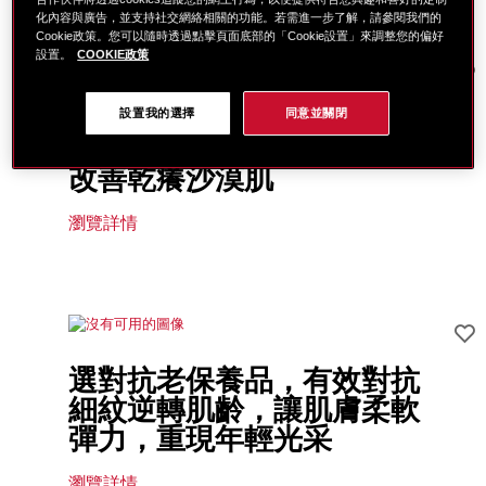
化內容與廣告，並支持社交網絡相關的功能。若需進一步了解，請參閱我們的
Cookie政策。您可以隨時透過點擊頁面底部的「Cookie設置」來調整您的偏好
設置。
COOKIE政策
洗臉後脫皮、緊繃？推薦４
設置我的選擇
同意並關閉
招保濕秘訣，步驟正確才能
改善乾癢沙漠肌
瀏覽詳情
選對抗老保養品，有效對抗
細紋逆轉肌齡，讓肌膚柔軟
彈力，重現年輕光采
瀏覽詳情