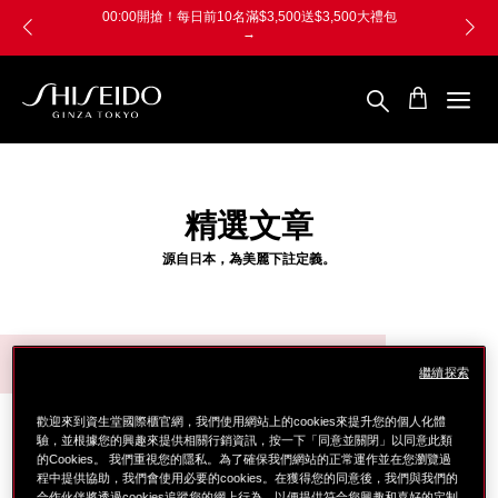
跳
Skip
00:00開搶！每日前10名滿$3,500送$3,500大禮包
至
to
→
主
main
要
content
內
容
SHISEIDO
資
生
堂
國
精選文章
際
櫃
源自日本，為美麗下註定義。
精選文章 22
繼續探索
歡迎來到資生堂國際櫃官網，我們使用網站上的cookies來提升您的個人化體
驗，並根據您的興趣來提供相關行銷資訊，按一下「同意並關閉」以同意此類
的Cookies。 我們重視您的隱私。為了確保我們網站的正常運作並在您瀏覽過
程中提供協助，我們會使用必要的cookies。在獲得您的同意後，我們與我們的
合作伙伴將透過cookies追蹤您的網上行為，以便提供符合您興趣和喜好的定制