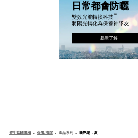
日常都會防曬
™
雙效光能轉換科技
將陽光轉化為保養神隊友
點擊了解
資生堂國際櫃
保養/清潔
產品系列
新艷陽．夏