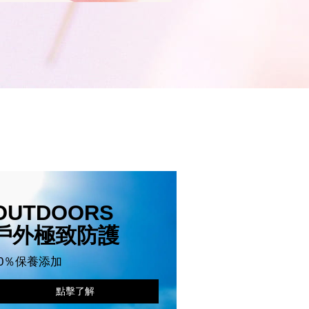
OUTDOORS
戶外極致防護
50％保養添加
點擊了解