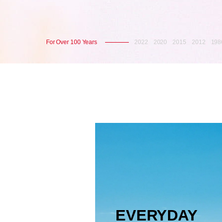
For Over 100 Years
2022
2020
2015
2012
198
EVERYDAY