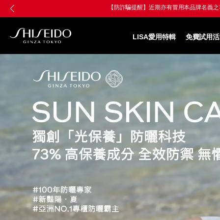
跳
Skip
至
to
主
main
要
content
LISA愛用特輯
免費試用活
內
SHISEIDO
容
資
生
堂
國
際
櫃