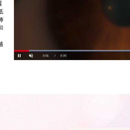
曬
抵
轉
和
越
Load
100.
Current
0:03
/
Duration
0:30
Pause
Unmute
Time