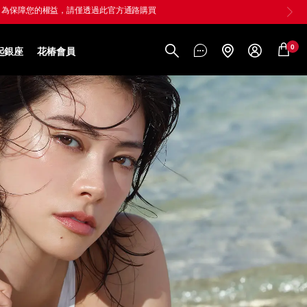
0
起銀座
花椿會員