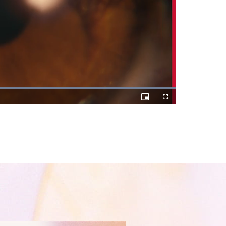
ed
:
00%
Picture-
Fullscreen
in-
Picture