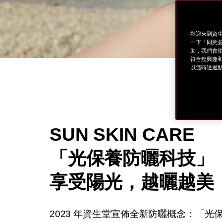
歡迎來到資生
一下「同意並
助，我們會使
符合您興趣和
以隨時透過點
SUN SKIN CARE
「光保養防曬科技」
享受陽光，越曬越美
2023 年資生堂宣佈全新防曬概念：「光