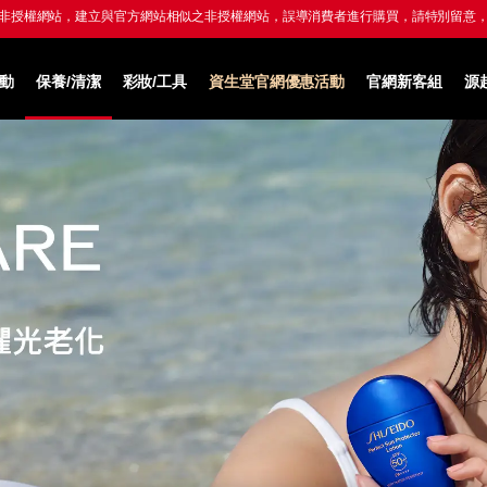
LINE導購享LINE POINTS 最高8%回饋，
滿額再贈300點 點我享回饋→
動
保養/清潔
彩妝/工具
資生堂官網優惠活動
官網新客組
源