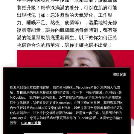
在平時的保養程序中多加一瓶精華液，讓肌膚保
養更升級！精華液滿滿的養分，可以在肌膚可能
出現狀況（如：忽冷忽熱的天氣變化、工作壓
力、睡眠不足、熬夜、疲勞等），溫柔地補充修
復肌膚能量，讓妳的肌膚細胞每個時刻，都有滿
滿的能量幫助肌底重新再生。以下教你如何正確
挑選適合你的精華液，讓你正確挑選不出錯！
繼續探索
歡迎來到資生堂國際櫃官網，我們使用網站上的cookies來提升您的個人化體
驗，並根據您的興趣來提供相關行銷資訊，按一下「同意並關閉」以同意此類
的Cookies。 我們重視您的隱私。為了確保我們網站的正常運作並在您瀏覽過
程中提供協助，我們會使用必要的cookies。在獲得您的同意後，我們與我們的
合作伙伴將透過cookies追蹤您的網上行為，以便提供符合您興趣和喜好的定制
化內容與廣告，並支持社交網絡相關的功能。若需進一步了解，請參閱我們的
Cookie政策。您可以隨時透過點擊頁面底部的「Cookie設置」來調整您的偏好
設置。
COOKIE政策