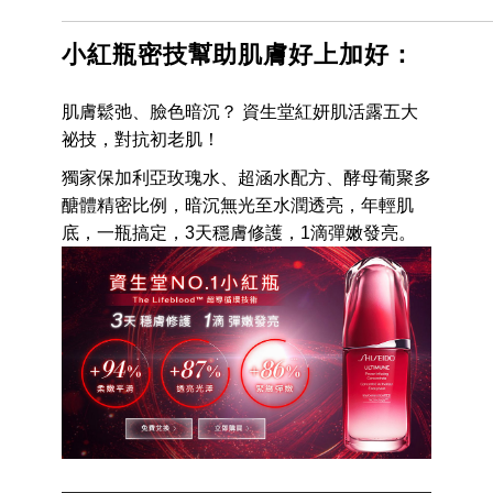
小紅瓶密技幫助肌膚好上加好：
肌膚鬆弛、臉色暗沉？ 資生堂紅妍肌活露五大
祕技，對抗初老肌！
獨家保加利亞玫瑰水、超涵水配方、酵母葡聚多
醣體精密比例，暗沉無光至水潤透亮，年輕肌
底，一瓶搞定，3天穩膚修護，1滴彈嫩發亮。