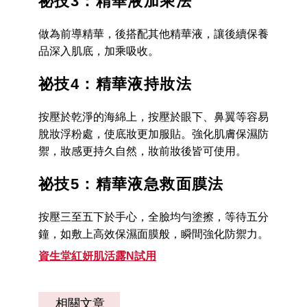
祕技3：精華液加乘法
做為前導精華，後搭配其他精華液，讓後續保養
品深入肌底，加乘吸收。
祕技4：精華液持妝法
按壓於乾淨的海綿上，按壓於眼下、鼻翼等容易
脫妝浮粉處，使底妝更加服貼。強化肌膚保濕防
禦，妝感更持久自然，妝前妝後皆可使用。
祕技5：精華液急救面膜法
按壓三至五下於手心，全臉均勻塗擦，等待五分
鐘，如敷上高效保濕面膜般，瞬間強化防禦力。
資生堂紅妍肌活露N試用
相關文章