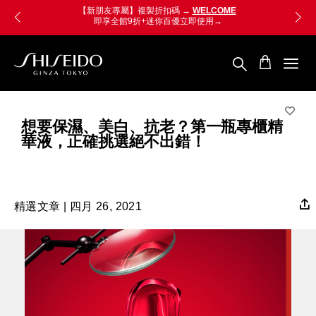
跳
Skip
【新朋友專屬】複製折扣碼 →
WELCOME
至
to
即享全館9折+迷你百優
立即使用→
主
main
要
content
內
容
SHISEIDO
資
生
堂
想要保濕、美白、抗老？第一瓶專櫃精
國
華液，正確挑選絕不出錯！
際
櫃
精選文章 | 四月 26, 2021