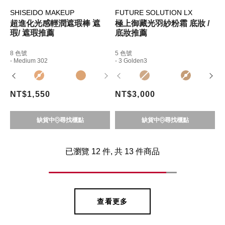
SHISEIDO MAKEUP
FUTURE SOLUTION LX
超進化光感輕潤遮瑕棒 遮
極上御藏光羽紗粉霜 底妝 /
瑕/ 遮瑕推薦
底妝推薦
8 色號
5 色號
- Medium 302
- 3 Golden3
NT$1,550
NT$3,000
缺貨中
尋找櫃點
缺貨中
尋找櫃點
已瀏覽
12
件, 共
13
件商品
查看更多