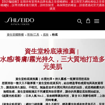
跳
Skip
【防詐騙提醒】近期亦有冒用本品牌名義之非授權網站，建立與官方網站相似之非授
權網站，誤導消費者進行購買，請特別留意，為保障您的權益，請僅透過此官方通路
至
to
購買
主
main
要
content
內
容
SHISEIDO
資
生
資生堂國際櫃
彩妝/工具
底妝
粉底
堂
國
際
資生堂粉底液推薦
｜
櫃
水感/養膚/霧光持久，三大質地打造多
元美肌
資生堂粉底液推薦｜水潤光澤 × 持久霧感 一瓶實現理想底妝
想要持妝一整天又不顯厚重？資生堂粉底液系列，結合輕盈零粉感質地與高效遮瑕
力，讓底妝持久服貼、不暗沉。無論是追求水潤光澤的自然奶油肌，或是精緻霧光的
無暇妝感，資生堂都能滿足不同膚質與妝容需求，讓你的美麗從底妝開始綻放。
《超聚光粉底液》：日本人氣 No.1，首創精華裹妝科技，富含 B3 與酵母精萃，上妝
同時養膚。
《超進化粉底液》：網友口碑推薦，持久不暗沉，輕盈霧光妝感有效柔焦毛孔，呈現