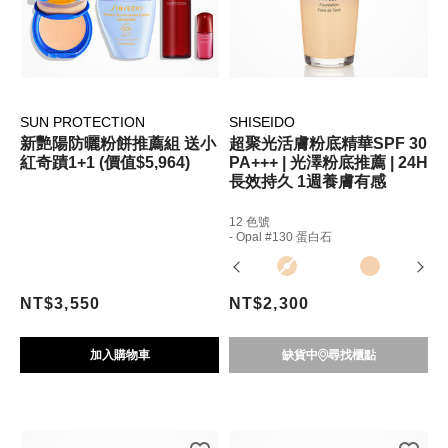
SUN PROTECTION
SHISEIDO
新艷陽防曬粉餅推薦組 送小
超聚光活膚粉底精華SPF 30
紅奇蹟1+1 (價值$5,964)
PA+++ | 光澤粉底推薦 | 24H
長效持久 1週養膚有感
12 色號
- Opal #130 蛋白石
NT$3,550
NT$2,300
加入購物車
缺貨中
尋找櫃點