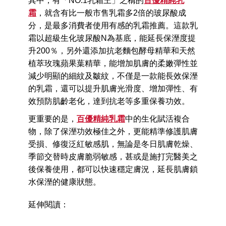
其中，有「NO.1乳霜王」之稱的
百優精純乳
霜
，就含有比一般市售乳霜多2倍的玻尿酸成
分，是最多消費者使用有感的乳霜推薦。這款乳
霜以超級生化玻尿酸N為基底，能延長保溼度提
升200％，另外還添加抗老麵包酵母精華和天然
植萃玫瑰蘋果葉精華，能增加肌膚的柔嫩彈性並
減少明顯的細紋及皺紋，不僅是一款能長效保溼
的乳霜，還可以提升肌膚光滑度、增加彈性、有
效預防肌齡老化，達到抗老等多重保養功效。
更重要的是，
百優精純乳霜
中的生化賦活複合
物，除了保溼功效極佳之外，更能精準修護肌膚
受損、修復泛紅敏感肌，無論是冬日肌膚乾燥、
季節交替時皮膚脆弱敏感，甚或是施打完醫美之
後保養使用，都可以快速穩定膚況，延長肌膚鎖
水保溼的健康狀態。
延伸閱讀：