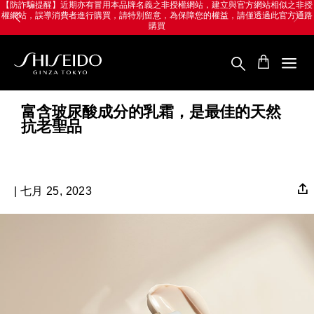
跳
Skip
【防詐騙提醒】近期亦有冒用本品牌名義之非授權網站，建立與官方網站相似之非授
權網站，誤導消費者進行購買，請特別留意，為保障您的權益，請僅透過此官方通路
至
to
購買
主
main
要
content
內
容
SHISEIDO
資
生
富含玻尿酸成分的乳霜，是最佳的天然
堂
抗老聖品
國
際
櫃
| 七月 25, 2023