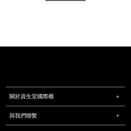
關於資生堂國際櫃
+
與我們聯繫
+