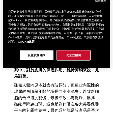
繼續探索
打」玻尿酸，讓很多人誤以為玻尿酸是一種外來
物質。事實上，
玻尿酸是一種人體會自然生成的
歡迎來到資生堂國際櫃官網，我們使用網站上的cookies來提升您的個人化體
天然物質
。
驗，並根據您的興趣來提供相關行銷資訊，按一下「同意並關閉」以同意此類
的Cookies。 我們重視您的隱私。為了確保我們網站的正常運作並在您瀏覽過
玻尿酸又稱為「透明質酸」（Hyaluronic acid,
程中提供協助，我們會使用必要的cookies。在獲得您的同意後，我們與我們的
合作伙伴將透過cookies追蹤您的網上行為，以便提供符合您興趣和喜好的定制
HA），是一種「黏多醣」
化內容與廣告，並支持社交網絡相關的功能。若需進一步了解，請參閱我們的
（mucopolysaccharide）成分，廣泛存在於動
Cookie政策。您可以隨時透過點擊頁面底部的「Cookie設置」來調整您的偏好
物組織與人體組織中，是構成骨骼、血管、皮
設置。
COOKIE政策
膚、毛髮、眼角膜等重要組織的主要成分。
設置我的選擇
同意並關閉
玻尿酸因而具有黏稠膠狀的特性，使其具有維持
細胞結構、鎖水保溼、潤滑與修復組織等功用。
其中，對於皮膚的保溼作用、維持彈潤來說，尤
為顯著。
雖然人體內原本就含有玻尿酸，但這些內源性的
玻尿酸會隨著年齡的增長而漸漸流失，以致新細
胞的合成速度變慢，最後導致肌膚乾燥、鬆弛、
皺紋等問題出現。這也是為什麼在各大美容保養
平台的乳霜推薦中，最強調的就是該產品是否含