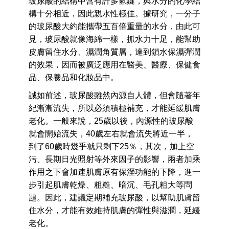
玻尿酸的結構中含有許多氫鍵，與水分的化學結
構十分相近，因此親水性極佳。據研究，一分子
的玻尿酸大約能攜帶五百倍重量的水分，由此可
見，玻尿酸就像海綿一樣，抓水力十足，能幫助
皮膚留住水分、濕潤角質層，達到鎖水保濕彈潤
的效果，因而被廣泛應用在醫美、醫療、保健食
品、保養品和化妝品中。
誠如前述，玻尿酸雖然內源自人體，但會隨著年
紀漸漸流失，所以必須積極補充，才能延緩肌膚
老化。一般來說，25歲以後，內源性的玻尿酸
就會開始流失，40歲左右就會流失將近一半，
到了60歲時幾乎就只剩下25％，其次，加上空
污、長期日光照射等外來因子的影響，兩者加乘
作用之下會加速肌膚原有保溼功能的下降，進一
步引起肌膚乾燥、粗糙、暗沉、毛孔粗大等問
題。因此，建議定期補充玻尿酸，以幫助肌膚留
住水分，才能有效維持肌膚的彈性與滋潤，延緩
老化。