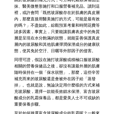
抹、醫美微整形施打和口服營養補充品。讀到這
裡，或許會問「既然玻尿酸存在於肌膚的真皮層
內，那麼直接用醫美施打的方式，可能是最有效
的嗎？」不盡如此，綜觀預算考量和時間花費等
諸多因素，事實上，只要能讓肌膚表皮中的角質
層是呈現在水分飽滿的狀態，就能妥善保護真皮
層內的玻尿酸和其他肌膚彈潤保溼成分的健康狀
態，使其免於空汙、日曬等外部因子的侵害。
同理可證，假設在施打玻尿酸或積極口服玻尿酸
相關的營養保健品之後，卻沒有讓最外層的肌膚
隨時保持在一個「保水狀態」，那麼，這些辛苦
補充而來的玻尿酸還是會被外在因子給「蒸發
掉」。也就是說，無論決定用什麼樣的方式來補
充玻尿酸，選擇一款能長效鎖水保溼、富含玻尿
酸成分的乳霜保養品，都是愛美人士不可或缺的
重要保養步驟。
至於如何挑選富含玻尿酸成分的乳霜呢？一般來