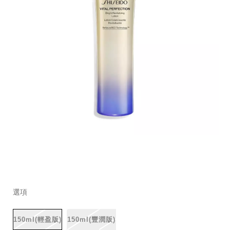
細
https://www.global-
項
變
節
shiseido.com.tw/storefront-
目
動
選項
navigation-
編
catalog-
號。
tw-
GLS0116
150ml(輕盈版)
150ml(豐潤版)
%E6%BF%80%E6%8A%97%E7%97%95%E4%BA%AE%