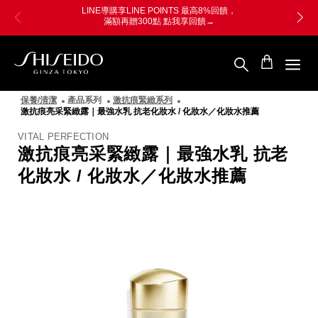
跳
Skip
LINE導購享LINE POINTS 最高8%回饋，
至
to
滿額再贈300點 點我享回饋→
主
main
要
content
內
容
SHISEIDO
資
保養/清潔
產品系列
激抗痕緊緻系列
生
激抗痕亮采緊緻露｜最強水乳 抗老化妝水 / 化妝水／化妝水推薦
堂
國
VITAL PERFECTION
際
激抗痕亮采緊緻露｜最強水乳 抗老
櫃
化妝水 / 化妝水／化妝水推薦
圖
像