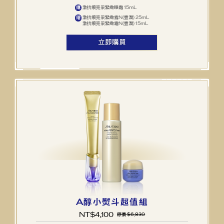
激抗痕亮采緊緻眼霜 15mL
購
激抗痕亮采緊緻露N(豐潤) 25mL
贈
激抗痕亮采緊緻霜N(豐潤) 15mL
立即購買
A醇小熨斗超值組
NT$
4,100
原價 $6,830