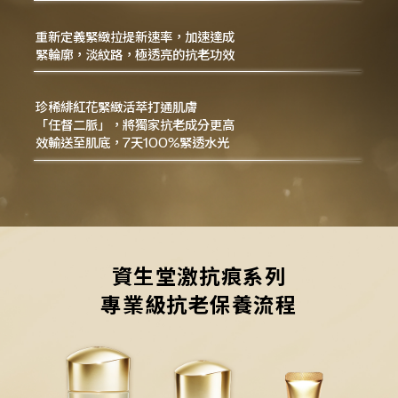
重新定義緊緻拉提新速率，加速達成
緊輪廓，淡紋路，極透亮的抗老功效
珍稀緋紅花緊緻活萃打通肌膚
「任督二脈」，將獨家抗老成分更高
效輸送至肌底，7天100%緊透水光
資生堂激抗痕系列
專業級抗老保養流程