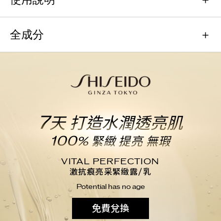
全成分
7
天 打造水潤透亮肌
100
% 緊緻 提亮 無瑕
VITAL PERFECTION
激抗痕亮采緊緻露/乳
Potential has no age
免費兌換