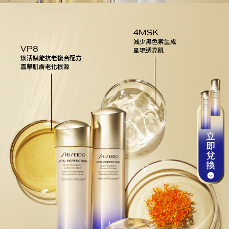
4MSK
減少黑色素生成
VP8
呈現透亮肌
煥活賦能抗老複合配方
直擊肌膚老化根源