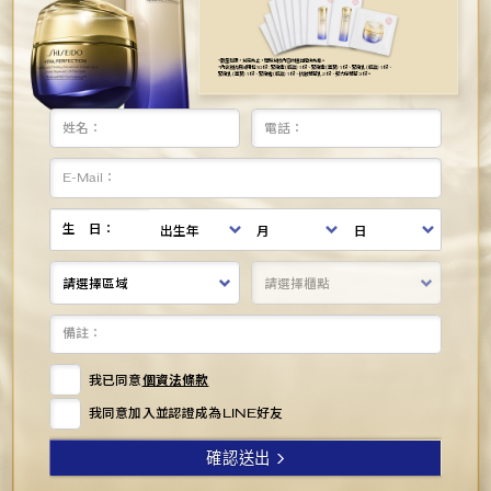
*數量有限，兌完為止，體驗兌換內容依櫃台提供為準。
*內含激抗痕試用包 10 份 : 緊緻露 (輕盈) 1 份、緊緻露 (豐潤) 1 份、緊緻乳 (輕盈) 1 份、
緊緻乳 (豐潤) 1 份、緊緻霜 (輕盈) 1 份、抗皺精華乳 2 份、彈力帶精華 3 份。