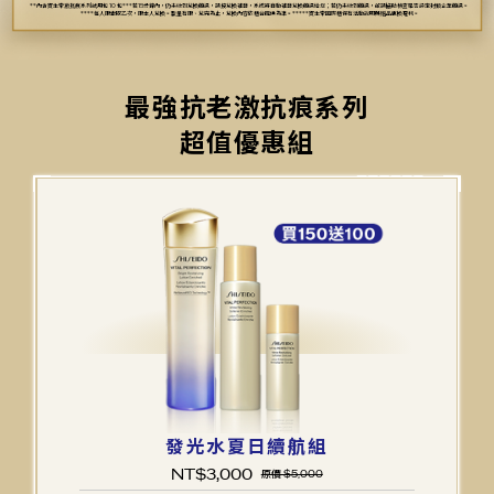
**內含資生堂激抗痕系列試用包 10 包***若15分鐘內，仍未收到兌換簡訊，請按兌換補發，系統將自動補發兌換簡訊給您；若仍未收到簡訊，敬請協助檢查是否設定封鎖企業簡訊。
****每人限索取乙次，限本人兌換。數量有限、兌完為止，兌換內容依櫃台提供為準。*****資生堂國際櫃保有活動說明與贈品更換權利。
最強抗老激抗痕系列
超值優惠組
發光水夏日續航組
NT$
3,000
原價 $5,000