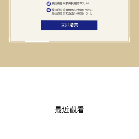
激抗痕亮采緊緻抗皺精華乳 A+
購
激抗痕亮采緊緻露N(豐潤) 75mL
贈
激抗痕亮采緊緻霜N(豐潤) 15mL
立即購買
最近觀看