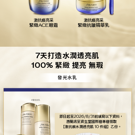
激抗痕亮采
激抗痕亮采
緊緻ACE眼霜
緊緻抗皺精華乳
7天打造水潤透亮肌
100% 緊緻 提亮 無瑕
發光水乳
即日起至2026/8/31前填寫以下資料，
憑簡訊至資生堂國際櫃專櫃領取
【激抗痕水潤透亮肌 10 件組】乙份。