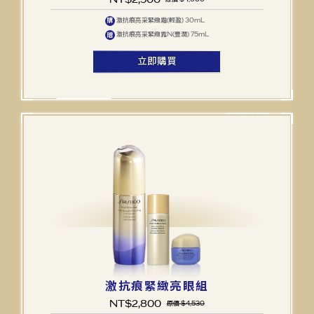
激抗痕亮采緊緻霜(輕盈) 30mL
購
激抗痕亮采緊緻露N(豐潤) 75mL
贈
立即購買
激抗痕緊緻亮眼組
NT$
2,800
原價 $4,530