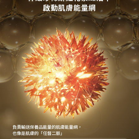
啟動肌膚能量網
負責輸送保養品能量的肌膚能量網，
也像是肌膚的「任督二脈」