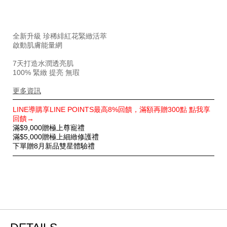
%E6%8A%97%E8%80%81%E5%8C%96%E5%A6%9D%E
%2F-
%E5%8C%96%E5%A6%9D%E6%B0%B4%EF%BC%8F%
全新升級 珍稀緋紅花緊緻活萃
SB000001471.html
啟動肌膚能量網
7天打造水潤透亮肌
100% 緊緻 提亮 無瑕
更多資訊
特
LINE導購享LINE POINTS最高8%回饋，滿額再贈300點 點我享
別
回饋→
優
滿$9,000贈極上尊寵禮
惠
滿$5,000贈極上細緻修護禮
下單贈8月新品雙星體驗禮