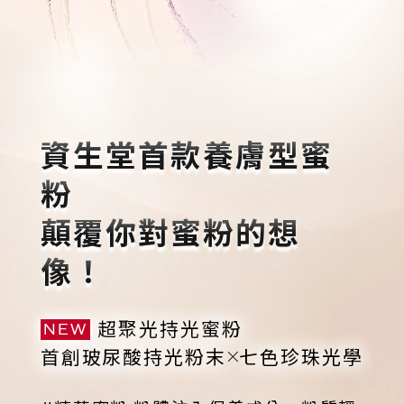
超聚光活膚粉底精華
重新選色
立即選購
資生堂首款養膚型蜜
粉
顛覆你對蜜粉的想
像！
超聚光持光蜜粉
NEW
首創玻尿酸持光粉末
七色珍珠光學