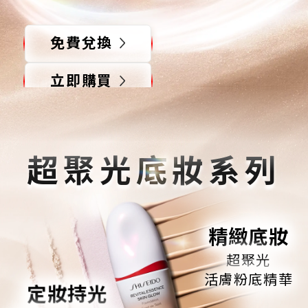
免費兌換
立即購買
*經26位女性消費者之測試結果
超聚光底妝系列
精緻底妝
超聚光
活膚粉底精華
定妝持光