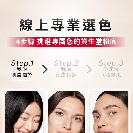
線上專業選色
4步驟 挑選專屬您的資生堂粉底
Step.1
Step.2
Step.3
我的
我的
偏好的
肌膚屬於
肌膚色調
底妝效果