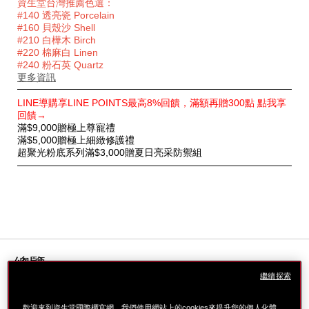
資生堂台灣推薦色選：
#140 透亮瓷 Porcelain
#160 貝殼沙 Shell
#210 白樺木 Birch
#220 棉麻白 Linen
#240 粉石英 Quartz
更多資訊
特
LINE導購享LINE POINTS最高8%回饋，滿額再贈300點 點我享
別
回饋→
優
滿$9,000贈極上尊寵禮
惠
滿$5,000贈極上細緻修護禮
超聚光粉底系列滿$3,000贈夏日亮采防禦組
總覽
繼續探索
*
連續使用７天膚況明顯提升！
歡迎來到資生堂國際櫃官網，我們使用網站上的cookies來提升您的個人化體