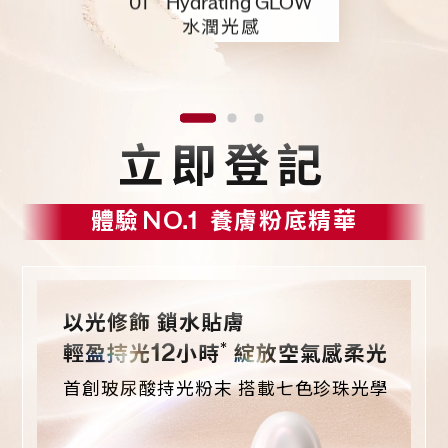
01 Hydrating GLOW
水潤光感
立即登記
體驗
NO.1
養膚粉底精華
以光修飾 鎖水貼膚
*
12
輕盈持光
小時
綻放空氣感柔光
首創玻尿酸持光粉末 搭載七色珍珠光學