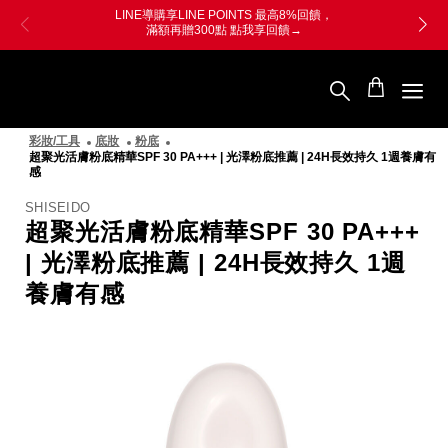
跳
Skip
【新朋友專屬】複製折扣碼 →
WELCOME
至
to
即享全館9折+迷你百優
立即使用→
主
main
要
content
SHISEIDO
內
資
容
生
堂
彩妝/工具
底妝
粉底
國
超聚光活膚粉底精華SPF 30 PA+++ | 光澤粉底推薦 | 24H長效持久 1週養膚有
際
感
櫃
SHISEIDO
超聚光活膚粉底精華SPF 30 PA+++
| 光澤粉底推薦 | 24H長效持久 1週
養膚有感
圖
像