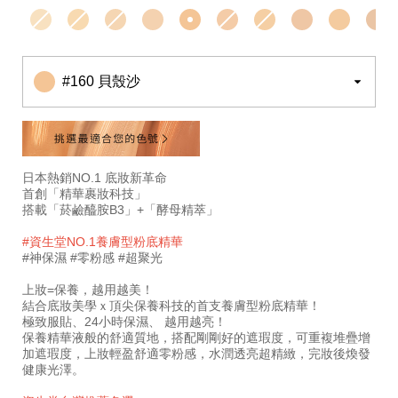
pa%2B%2B%2B-
10119347301
%7C-
%E5%85%89%E6%BE%A4%E7%B2%89%E5%BA%95%E
%7C-
#160 貝殼沙
24h%E9%95%B7%E6%95%88%E6%8C%81%E4%B9%85
1%E9%80%B1%E9%A4%8A%E8%86%9A%E6%9C%89%
10119347301.html
日本熱銷NO.1 底妝新革命
首創「精華裹妝科技」
搭載「菸鹼醯胺B3」+「酵母精萃」
#資生堂NO.1養膚型粉底精華
#神保濕 #零粉感 #超聚光
上妝=保養，越用越美！
結合底妝美學ｘ頂尖保養科技的首支養膚型粉底精華！
極致服貼、24小時保濕、 越用越亮！
保養精華液般的舒適質地，搭配剛剛好的遮瑕度，可重複堆疊增
加遮瑕度，上妝輕盈舒適零粉感，水潤透亮超精緻，完妝後煥發
健康光澤。