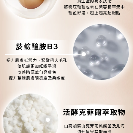
資生堂的獨家技術
將粉底輕輕包裹在美容精華液中
輕盈舒適，越上越亮超服貼
菸鹼醯胺B3
提升肌膚抵禦力，緊緻粗大毛孔
使肌膚更加細緻平滑
改善暗沉並勻亮膚色
提升整體肌膚明亮度及柔嫩度
活酵克菲爾萃取物
由高加索山克菲爾乳酸菌及北海
道七星米萃取而成