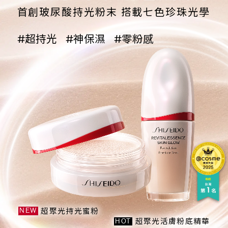
首創玻尿酸持光粉末 搭載七色珍珠光學
#超持光
#神保濕
#零粉感
超聚光持光蜜粉
NEW
超聚光活膚粉底精華
HOT