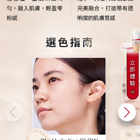
勻
，
融入肌膚，輕盈零
完美融合，打造帶有透
粉感
明度的肌膚質感
選色指南
立
即
體
驗
02 S