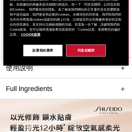
86% 改善細紋
驗，並根據您的興趣來提供相關行銷資訊，按一下「同意並關閉」以同意此類
的Cookies。 我們重視您的隱私。為了確保我們網站的正常運作並在您瀏覽過
88% 保濕水潤
程中提供協助，我們會使用必要的cookies。在獲得您的同意後，我們與我們的
91% 膚色明亮
合作伙伴將透過cookies追蹤您的網上行為，以便提供符合您興趣和喜好的定制
94% 細緻平滑
化內容與廣告，並支持社交網絡相關的功能。若需進一步了解，請參閱我們的
Cookie政策。您可以隨時透過點擊頁面底部的「Cookie設置」來調整您的偏好
*對109名女性進行消費者測試
設置。
COOKIE政策
設置我的選擇
同意並關閉
使用說明
Full Ingredients
以光修飾 鎖水貼膚
12
*
輕盈持光
小時
綻放空氣感柔光