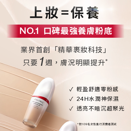
上妝=保養
NO.1
口碑最強養膚粉底
業界首創「精華裹妝科技」
1
*
只要
週，膚況明顯提升
輕盈舒適零粉感
24H水潤神保濕
透亮不暗沉超聚光
*對109名女性進行消費者測試