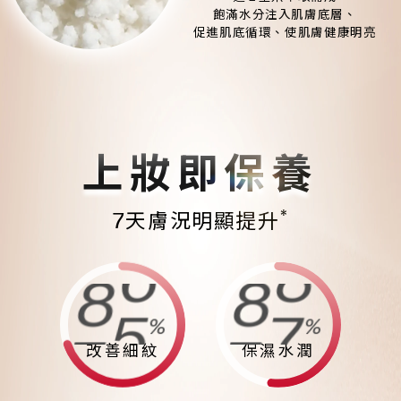
飽滿水分注入肌膚底層、
促進肌底循環、使肌膚健康明亮
上妝即保養
*
7天膚況明顯提升
8
6
8
8
%
%
7
5
7
7
改善細紋
保濕水潤