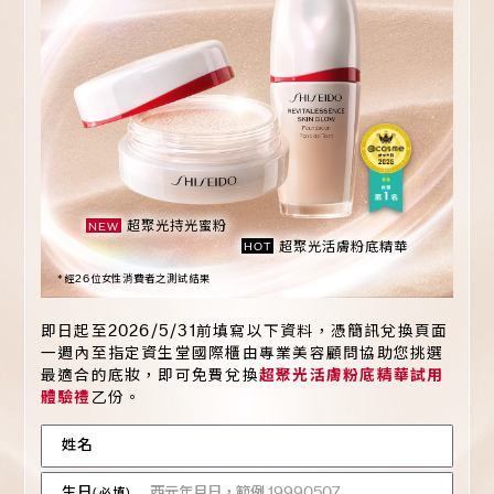
超聚光持光蜜粉
NEW
超聚光活膚粉底精華
HOT
*經26位女性消費者之測試結果
即日起至2026/5/31前填寫以下資料，憑簡訊兌換頁面
一週內至指定資生堂國際櫃由專業美容顧問協助您挑選
最適合的底妝，即可免費兌換
超聚光活膚粉底精華試用
體驗禮
乙份。