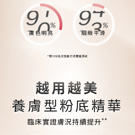
6
4
6
6
9
1
9
4
5
3
5
5
%
%
8
0
8
3
膚色明亮
細緻平滑
4
2
4
4
7
9
7
2
*對109名女性進行消費者測試
3
1
3
3
6
8
6
1
2
0
2
2
越用越美
5
7
5
0
養膚型粉底精華
1
9
1
1
4
6
4
9
**
臨床實證膚況持續提升
0
8
0
0