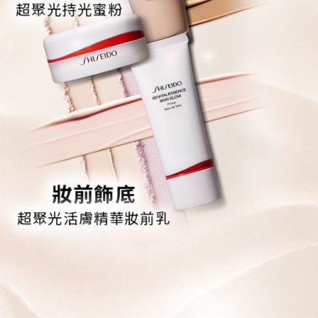
超聚光持光蜜粉
妝前飾底
超聚光活膚精華妝前乳