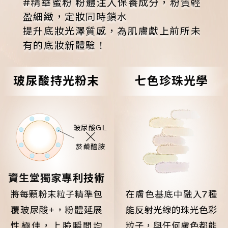
#精華蜜粉 粉體注入保養成分，粉質輕
盈細緻，定妝同時鎖水
提升底妝光澤質感，為肌膚獻上前所未
有的底妝新體驗！
玻尿酸持光粉末
七色珍珠光學
玻尿酸GL
菸鹼醯胺
資生堂獨家專利技術
將每顆粉末粒子精準包
在膚色基底中融入7種
覆玻尿酸+
，
粉體延展
能反射光線的珠光色彩
性極佳，上臉瞬間均
粒子，與任何膚色都能