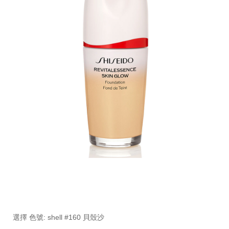
細
https://www.global-
項
節
shiseido.com.tw/%E7%B2%89%E5%BA%95-
目
變
%E8%B6%85%E8%81%9A%E5%85%89%E6%B4%BB%E
編
選擇 色號: shell #160 貝殼沙
動
30-
號。