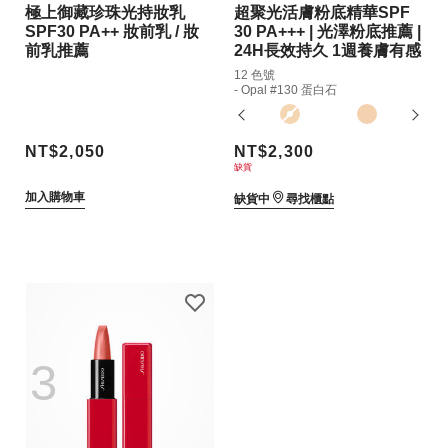
極上御藏珍珠光持妝乳
超聚光活膚粉底精華SPF
SPF30 PA++ 妝前乳 / 妝
30 PA+++ | 光澤粉底推薦 |
前乳推薦
24H長效持久 1週養膚有感
12 色號
- Opal #130 蛋白石
NT$2,050
NT$2,300
缺貨
加入購物車
缺貨中
尋找櫃點
3