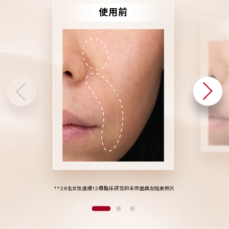
3
5
3
8
使用前
9
7
9
9
2
4
2
7
1
3
1
6
0
2
0
5
**28名女性連續12週臨床研究的未修圖典型結果照片