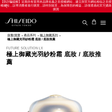
跳
Skip
【防詐騙提醒】近期亦有冒用本品牌名義之非授權網站，建立與官方網站相似之非授
權網站，誤導消費者進行購買，請特別留意，為保障您的權益，請僅透過此官方通路
至
to
購買
主
main
要
content
內
容
SHISEIDO
資
保養/清潔
產品系列
極上御藏系列
生
極上御藏光羽紗粉霜 底妝 / 底妝推薦
堂
國
FUTURE SOLUTION LX
際
極上御藏光羽紗粉霜 底妝 / 底妝推
櫃
薦
圖
像