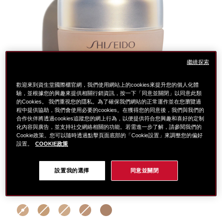
繼續探索
歡迎來到資生堂國際櫃官網，我們使用網站上的cookies來提升您的個人化體
驗，並根據您的興趣來提供相關行銷資訊，按一下「同意並關閉」以同意此類
的Cookies。 我們重視您的隱私。為了確保我們網站的正常運作並在您瀏覽過
程中提供協助，我們會使用必要的cookies。在獲得您的同意後，我們與我們的
合作伙伴將透過cookies追蹤您的網上行為，以便提供符合您興趣和喜好的定制
化內容與廣告，並支持社交網絡相關的功能。若需進一步了解，請參閱我們的
Cookie政策。您可以隨時透過點擊頁面底部的「Cookie設置」來調整您的偏好
設置。
COOKIE政策
細
https://www.global-
項
設置我的選擇
同意並關閉
節
shiseido.com.tw/%E6%A5%B5%E4%B8%8A%E5%BE%
目
變
%E6%A5%B5%E4%B8%8A%E5%BE%A1%E8%97%8F%
編
選擇 色號: 2 golden2
動
%E5%BA%95%E5%A6%9D-
號。
%2F-
1011393230SHI
%E5%BA%95%E5%A6%9D%E6%8E%A8%E8%96%A6-