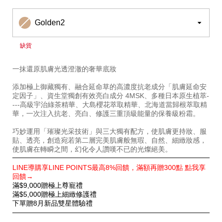
1011393230.html
Golden2
缺貨
一抹還原肌膚光透澄澈的奢華底妝
添加極上御藏獨有、融合延命草的高濃度抗老成分「肌膚延命安
定因子」、資生堂獨創有效亮白成分 4MSK、多種日本原生植萃-
---高級宇治綠茶精華、大島櫻花萃取精華、北海道當歸根萃取精
華，一次注入抗老、亮白、修護三重頂級能量的保養級粉霜。
巧妙運用「璀璨光采技術」與三大獨有配方，使肌膚更持妝、服
貼、透亮，創造宛若第二層完美肌膚般無瑕、自然、細緻妝感，
使肌膚在轉瞬之間，幻化令人讚嘆不已的光燦絕美。
特
LINE導購享LINE POINTS最高8%回饋，滿額再贈300點 點我享
別
回饋→
優
滿$9,000贈極上尊寵禮
惠
滿$5,000贈極上細緻修護禮
下單贈8月新品雙星體驗禮