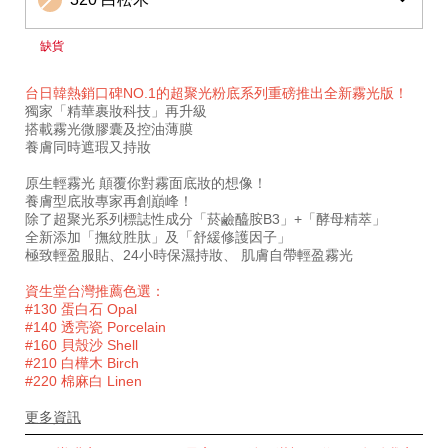
缺貨
台日韓熱銷口碑NO.1的超聚光粉底系列重磅推出全新霧光版！
獨家「精華裹妝科技」再升級
搭載霧光微膠囊及控油薄膜
養膚同時遮瑕又持妝
原生輕霧光 顛覆你對霧面底妝的想像！
養膚型底妝專家再創巔峰！
除了超聚光系列標誌性成分「菸鹼醯胺B3」+「酵母精萃」
全新添加「撫紋胜肽」及「舒緩修護因子」
極致輕盈服貼、24小時保濕持妝、 肌膚自帶輕盈霧光
資生堂台灣推薦色選：
#130 蛋白石 Opal
#140 透亮瓷 Porcelain
#160 貝殼沙 Shell
#210 白樺木 Birch
#220 棉麻白 Linen
更多資訊
特