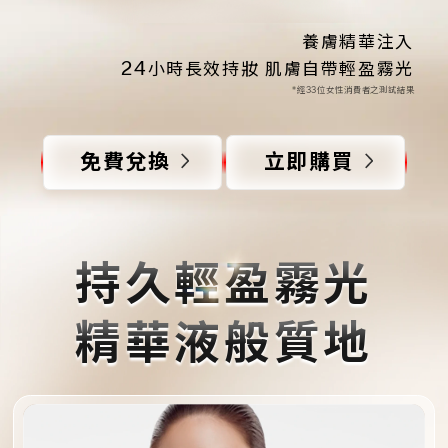
養膚精華注入
24
小時長效持妝 肌膚自帶輕盈霧光
*經33位女性消費者之測試結果
免費兌換
立即購買
持久輕盈霧光
精華液般質地