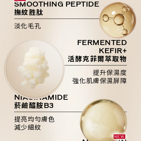
SMOOTHING
PEPTIDE
撫紋胜肽
淡化毛孔
FERMENTED
KEFIR+
活酵克菲爾萃取物
提升保濕度
強化肌膚保濕屏障
NIACINAMIDE
菸鹼醯胺
B3
提亮均勻膚色
減少細紋
NEW