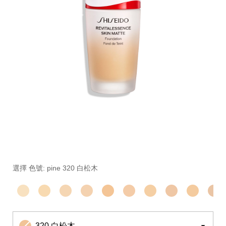
細
https://www.global-
項
節
shiseido.com.tw/%E7%B2%89%E5%BA%95-
目
變
%E8%B6%85%E8%81%9A%E5%85%89%E6%8C%81%E
編
選擇 色號: pine 320 白松木
動
1012315230.html
號。
1012313930SHI
320 白松木