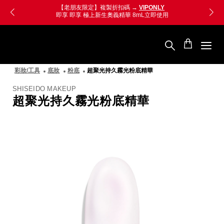
跳
Skip
【防詐騙提醒】接獲可疑電話請撥165專線進行確認
至
to
主
main
要
content
SHISEIDO
內
資
容
生
堂
彩妝/工具
底妝
粉底
超聚光持久霧光粉底精華
國
際
櫃
SHISEIDO MAKEUP
超聚光持久霧光粉底精華
圖
像