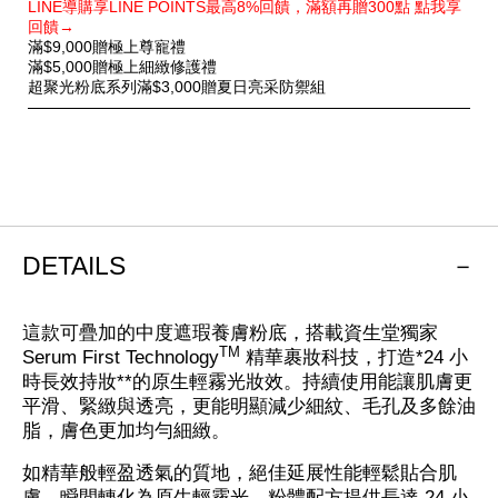
LINE導購享LINE POINTS最高8%回饋，滿額再贈300點 點我享
別
回饋→
優
滿$9,000贈極上尊寵禮
惠
滿$5,000贈極上細緻修護禮
超聚光粉底系列滿$3,000贈夏日亮采防禦組
DETAILS
這款可疊加的中度遮瑕養膚粉底，搭載資生堂獨家
TM
Serum First Technology
精華裹妝科技，打造*24 小
時長效持妝**的原生輕霧光妝效。持續使用能讓肌膚更
平滑、緊緻與透亮，更能明顯減少細紋、毛孔及多餘油
脂，膚色更加均勻細緻。
如精華般輕盈透氣的質地，絕佳延展性能輕鬆貼合肌
膚，瞬間轉化為原生輕霧光。粉體配方提供長達 24 小