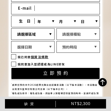
加
產
NT$2,300
缺貨
入
品