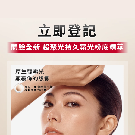
立即登記
體驗全新 超聚光持久霧光粉底精華
原生輕霧光
顛覆你的想像
獨家「精華裹妝科技」
搭載霧光微膠囊