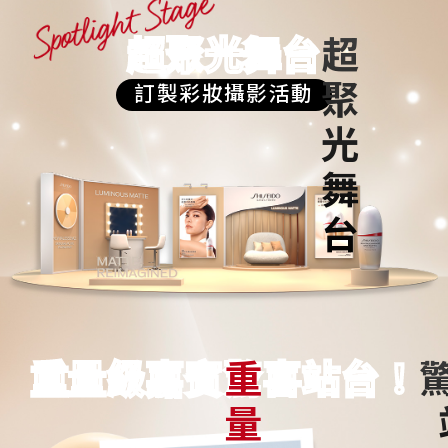
超聚光舞台
訂製彩妝攝影活動
重量級嘉賓
驚喜站台！