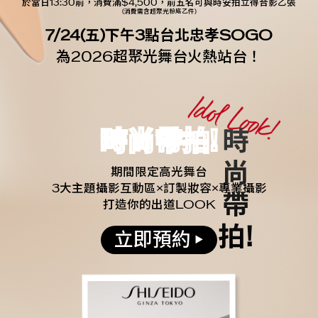
於當日13:30前，消費滿$4,500，前五名可與時安拍立得合影乙張
(消費需含超聚光粉底乙件)
7/24(五)下午3點台北忠孝SOGO
為2026超聚光舞台火熱站台！
時尚帶拍!
期間限定高光舞台
3大主題攝影互動區×訂製妝容×專業攝影
打造你的出道LOOK
立即預約
▶