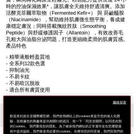
時的控油保濕效果*，讓肌膚全天維持舒適清爽。添加
活酵克菲爾萃取物（Fermented Kefir+） 與 菸鹼醯胺
（Niacinamide），幫助維持肌膚微生態平衡，養成健
康穩定膚況；同時搭載撫紋胜肽（Smoothing
Peptide）與舒緩修護因子（Allantoin），有效改善毛
孔粗大與油脂分泌問題，打造更細緻柔滑的肌膚質感。
產品特色
- 精華液般輕盈質地
- 全系列12款色選
- 抑制油光
- 不易卡紋
- 不易暗沉脫妝
- 適合所有膚質使用
繼續探索
遮瑕度
歡迎來到資生堂國際櫃官網，我們使用網站上的cookies來提升您的個人化體
可疊加的中度遮瑕
驗，並根據您的興趣來提供相關行銷資訊，按一下「同意並關閉」以同意此類
的Cookies。 我們重視您的隱私。為了確保我們網站的正常運作並在您瀏覽過
程中提供協助，我們會使用必要的cookies。在獲得您的同意後，我們與我們的