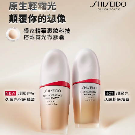
原生輕霧光
顛覆你的想像
獨家
精華裹妝科技
搭載霧光微膠囊
超聚光持
超聚光
NEW
HOT
久霧光粉底精華
活膚粉底精華