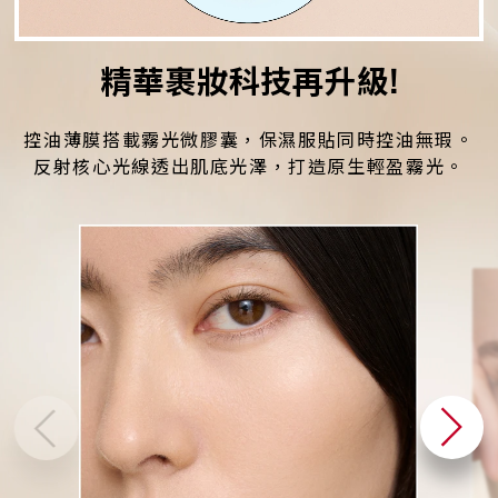
精華裹妝科技再升級!
控油薄膜搭載霧光微膠囊，保濕服貼同時控油無瑕。
反射核心光線透出肌底光澤，打造原生輕盈霧光。