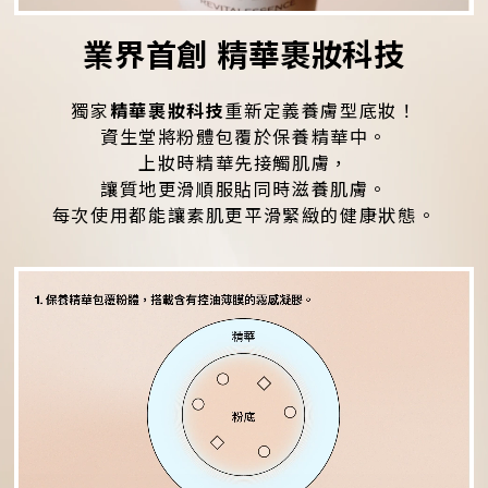
業界首創 精華裹妝科技
獨家
精華裹妝科技
重新定義養膚型底妝！
資生堂將粉體包覆於保養精華中。
上妝時精華先接觸肌膚，
讓質地更滑順服貼同時滋養肌膚。
每次使用都能讓素肌更平滑緊緻的健康狀態。