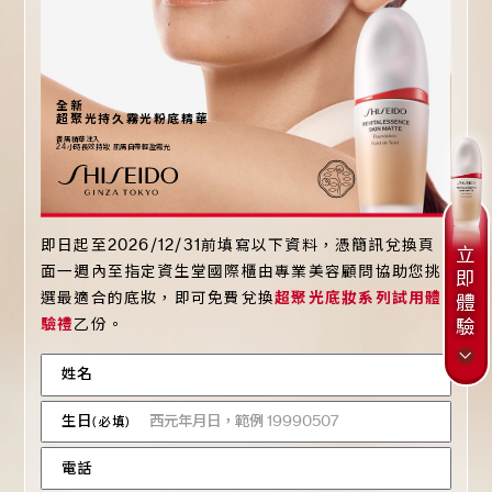
全新
超聚光持久霧光粉底精華
養膚精華注入
24
小時長效持妝 肌膚自帶輕盈霧光
即日起至2026/12/31前填寫以下資料，憑簡訊兌換頁
立
面一週內至指定資生堂國際櫃由專業美容顧問協助您挑
即
選最適合的底妝，即可免費兌換
超聚光底妝系列試用體
體
驗禮
乙份。
驗