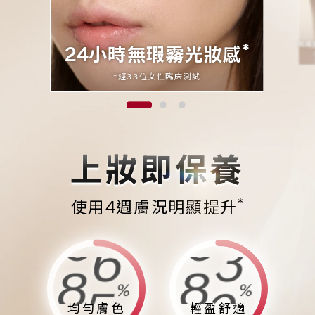
肌膚
*
24小時無瑕霧光妝感
*經33位女性臨床測試
上妝即保養
*
使用4週膚況明顯提升
9
7
9
4
%
%
均勻膚色
輕盈舒適