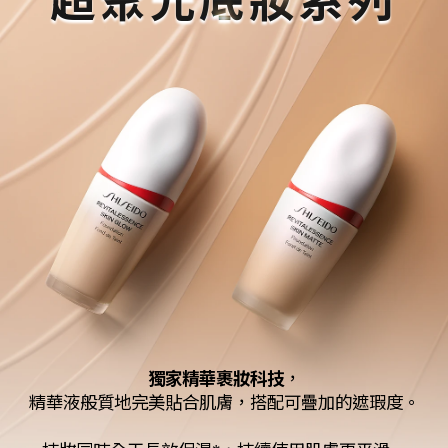
超聚光底妝系列
獨家精華裹妝科技
，
精華液般質地完美貼合肌膚，搭配可疊加的遮瑕度。