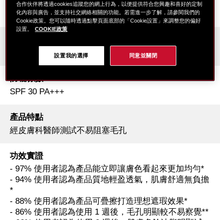
妝效
合作伙伴將透過cookies追蹤您的網上行為，以便提供符合您興趣和喜好的定制
原生輕盈霧光
化內容與廣告，並支持社交網絡相關的功能。若需進一步了解，請參閱我們的
Cookie政策。您可以隨時透過點擊頁面底部的「Cookie設置」來調整您的偏好
設置。
COOKIE政策
質地
液態粉底
設置我的選擇
同意並關閉
防曬係數
SPF 30 PA+++
產品特點
經皮膚科醫師測試不易阻塞毛孔
功效實證
- 97% 使用者認為產品能立即讓膚色看起來更加均勻*
- 94% 使用者認為產品質地輕盈透氣，肌膚舒適無負擔
*
- 88% 使用者認為產品可疊擦打造理想遮瑕效果*
- 86% 使用者認為使用 1 週後，毛孔明顯較不易察覺**