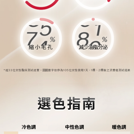
8
6
8
3
7
5
7
2
8
6
9
2
6
4
6
1
%
%
7
5
8
1
縮小毛孔
減少油脂分泌
5
3
5
0
6
4
7
0
*經33位女性臨床測試證實，圓圈數字依序為105位女性使用1天、1週、2週後之消費者測試結果
4
2
4
9
5
3
6
9
3
1
3
8
選色指南
4
2
5
8
2
0
2
7