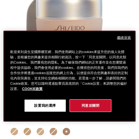
繼續探索
歡迎來到資生堂國際櫃官網，我們使用網站上的cookies來提升您的個人化體
驗，並根據您的興趣來提供相關行銷資訊，按一下「同意並關閉」以同意此類
的Cookies。 我們重視您的隱私。為了確保我們網站的正常運作並在您瀏覽過
程中提供協助，我們會使用必要的cookies。在獲得您的同意後，我們與我們的
合作伙伴將透過cookies追蹤您的網上行為，以便提供符合您興趣和喜好的定制
化內容與廣告，並支持社交網絡相關的功能。若需進一步了解，請參閱我們的
Cookie政策。您可以隨時透過點擊頁面底部的「Cookie設置」來調整您的偏好
設置。
COOKIE政策
細
https://www.global-
項
設置我的選擇
同意並關閉
節
shiseido.com.tw/%E6%A5%B5%E4%B8%8A%E5%BE%A
目
變
%E9%A0%82%E7%B4%9A%E6%8A%97%E8%80%81-
編
選擇 色號: 3 natural3
動
%E6%A5%B5%E4%B8%8A%E5%BE%A1%E8%97%8F%
號。
%E5%BA%95%E5%A6%9D-
1011393730
%2F-