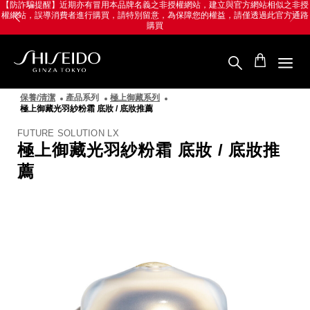
跳
Skip
【防詐騙提醒】近期亦有冒用本品牌名義之非授權網站，建立與官方網站相似之非授
權網站，誤導消費者進行購買，請特別留意，為保障您的權益，請僅透過此官方通路
至
to
購買
主
main
要
content
內
容
SHISEIDO
資
保養/清潔
產品系列
極上御藏系列
生
極上御藏光羽紗粉霜 底妝 / 底妝推薦
堂
國
FUTURE SOLUTION LX
際
極上御藏光羽紗粉霜 底妝 / 底妝推
櫃
薦
圖
像