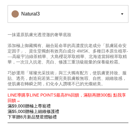
%E5%BA%95%E5%A6%9D%E6%8E%A8%E8%96%A6-
1011393730.html
Natural3
一抹還原肌膚光透澄澈的奢華底妝
添加極上御藏獨有、融合延命草的高濃度抗老成分「肌膚延命安
定因子」、資生堂獨創有效亮白成分 4MSK、多種日本原生植萃-
---高級宇治綠茶精華、大島櫻花萃取精華、北海道當歸根萃取精
華，一次注入抗老、亮白、修護三重頂級能量的保養級粉霜。
巧妙運用「璀璨光采技術」與三大獨有配方，使肌膚更持妝、服
貼、透亮，創造宛若第二層完美肌膚般無瑕、自然、細緻妝感，
使肌膚在轉瞬之間，幻化令人讚嘆不已的光燦絕美。
特
LINE導購享LINE POINTS最高8%回饋，滿額再贈300點 點我享
別
回饋→
優
滿$9,000贈極上尊寵禮
惠
滿$5,000贈極上細緻修護禮
下單贈8月新品雙星體驗禮