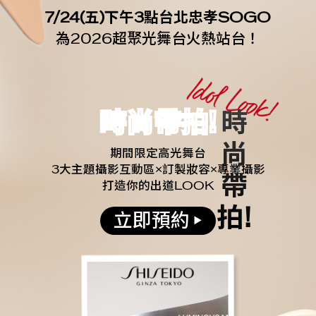
7/24(五)下午3點台北忠孝SOGO
為2026超聚光舞台火熱站台！
時尚帶拍!
期間限定高光舞台
3大主題攝影互動區×訂製妝容×專業攝影
打造你的出道LOOK
立即預約
▶