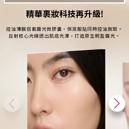
精華裹妝科技再升級!
控油薄膜搭載霧光微膠囊，保濕服貼同時控油無瑕。
反射核心光線透出肌底光澤，打造原生輕盈霧光。