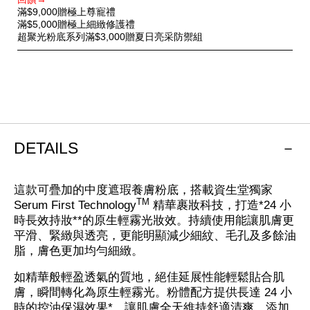
優
滿$9,000贈極上尊寵禮
惠
滿$5,000贈極上細緻修護禮
超聚光粉底系列滿$3,000贈夏日亮采防禦組
DETAILS
這款可疊加的中度遮瑕養膚粉底，搭載資生堂獨家
TM
Serum First Technology
精華裹妝科技，打造*24 小
時長效持妝**的原生輕霧光妝效。持續使用能讓肌膚更
平滑、緊緻與透亮，更能明顯減少細紋、毛孔及多餘油
脂，膚色更加均勻細緻。
如精華般輕盈透氣的質地，絕佳延展性能輕鬆貼合肌
膚，瞬間轉化為原生輕霧光。粉體配方提供長達 24 小
時的控油保濕效果*，讓肌膚全天維持舒適清爽。添加