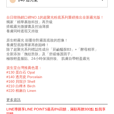
台日韓熱銷口碑NO.1的超聚光粉底系列重磅推出全新霧光版！
獨家「精華裹妝科技」再升級
搭載霧光微膠囊及控油薄膜
養膚同時遮瑕又持妝
原生輕霧光 顛覆你對霧面底妝的想像！
養膚型底妝專家再創巔峰！
除了超聚光系列標誌性成分「菸鹼醯胺B3」+「酵母精萃」
全新添加「撫紋胜肽」及「舒緩修護因子」
極致輕盈服貼、24小時保濕持妝、 肌膚自帶輕盈霧光
資生堂台灣推薦色選：
#130 蛋白石 Opal
#140 透亮瓷 Porcelain
#160 貝殼沙 Shell
#210 白樺木 Birch
#220 棉麻白 Linen
更多資訊
特
LINE導購享LINE POINTS最高8%回饋，滿額再贈300點 點我享
別
回饋→