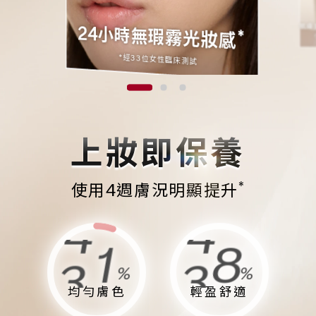
肌膚
*
24小時無瑕霧光妝感
*經33位女性臨床測試
上妝即保養
*
使用4週膚況明顯提升
9
7
9
4
%
%
8
6
8
3
均勻膚色
輕盈舒適