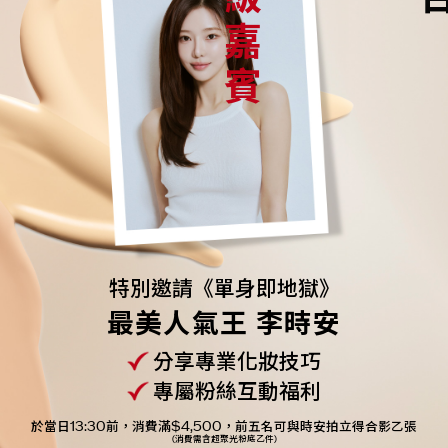
特別邀請《單身即地獄》
最美人氣王 李時安
分享專業化妝技巧
專屬粉絲互動福利
於當日13:30前，消費滿$4,500，前五名可與時安拍立得合影乙張
(消費需含超聚光粉底乙件)