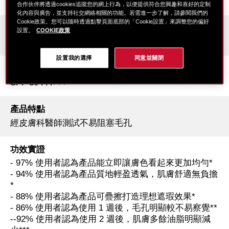
原生輕盈霧光
合作伙伴將透過cookies追蹤您的網上行為，以便提供符合您興趣和喜好的定制
化內容與廣告，並支持社交網絡相關的功能。若需進一步了解，請參閱我們的
Cookie政策。您可以隨時透過點擊頁面底部的「Cookie設置」來調整您的偏好
質地
設置。
COOKIE政策
液態粉底
設置我的選擇
同意並關閉
防曬係數
SPF 30 PA+++
產品特點
經皮膚科醫師測試不易阻塞毛孔
功效實證
- 97% 使用者認為產品能立即讓膚色看起來更加均勻*
- 94% 使用者認為產品質地輕盈透氣，肌膚舒適無負擔
*
- 88% 使用者認為產品可疊擦打造理想遮瑕效果*
- 86% 使用者認為使用 1 週後，毛孔明顯較不易察覺**
--92% 使用者認為使用 2 週後，肌膚多餘油脂明顯減