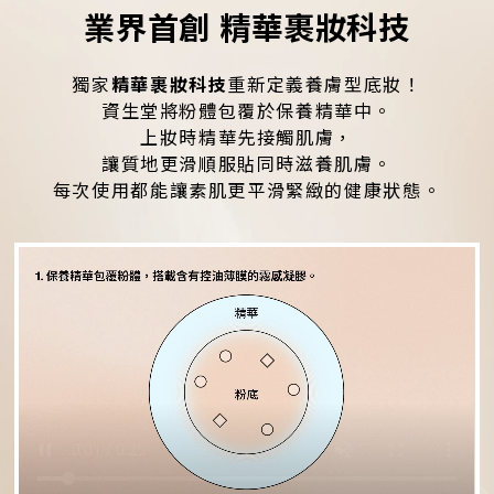
業界首創 精華裹妝科技
獨家
精華裹妝科技
重新定義養膚型底妝！
資生堂將粉體包覆於保養精華中。
上妝時精華先接觸肌膚，
讓質地更滑順服貼同時滋養肌膚。
每次使用都能讓素肌更平滑緊緻的健康狀態。