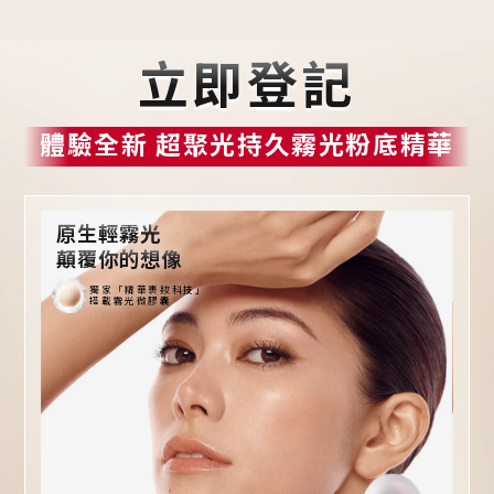
立即登記
體驗全新 超聚光持久霧光粉底精華
原生輕霧光
顛覆你的想像
獨家「精華裹妝科技」
搭載霧光微膠囊