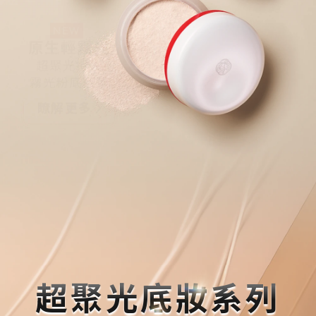
NEW
原生輕霧光
超聚光持久
霧光粉底精華
瞭解更多
定妝持光
超聚光持光蜜粉
瞭解更多
超聚光底妝系列