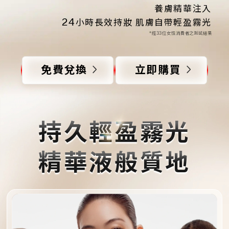
養膚精華注入
24
小時長效持妝 肌膚自帶輕盈霧光
*經33位女性消費者之測試結果
免費兌換
立即購買
持久輕盈霧光
精華液般質地