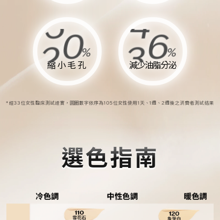
7
5
7
2
8
6
9
2
6
4
6
1
%
%
7
5
8
1
縮小毛孔
減少油脂分泌
5
3
5
0
6
4
7
0
*經33位女性臨床測試證實，圓圈數字依序為105位女性使用1天、1週、2週後之消費者測試結果
4
2
4
9
5
3
6
9
3
1
3
8
選色指南
4
2
5
8
2
0
2
7
3
1
4
7