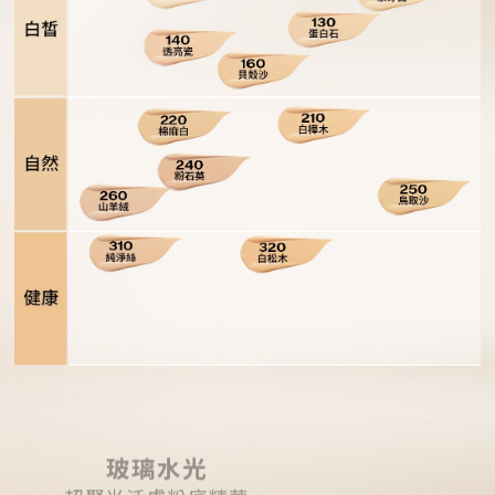
1
9
1
6
2
0
3
6
0
8
0
5
1
9
2
5
0
8
1
4
9
7
0
3
玻璃水光
超聚光活膚粉底精華