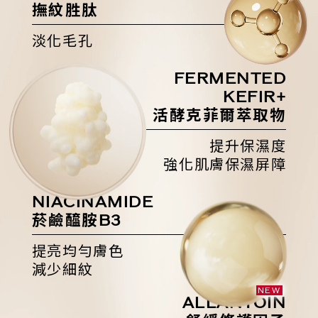
撫紋胜肽
淡化毛孔
FERMENTED
KEFIR+
活酵克菲爾萃取物
提升保濕度
強化肌膚保濕屏障
NIACINAMIDE
菸鹼醯胺
B3
提亮均勻膚色
減少細紋
NEW
ALLANTOIN