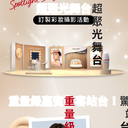
超聚光舞台
訂製彩妝攝影活動
重量級嘉賓
驚喜站台！