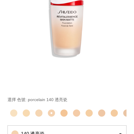
細
https://www.global-
項
節
shiseido.com.tw/%E7%B2%89%E5%BA%95-
目
變
%E8%B6%85%E8%81%9A%E5%85%89%E6%8C%81%E
編
選擇 色號: porcelain 140 透亮瓷
動
1012314230.html
號。
1012314230
140 透亮瓷