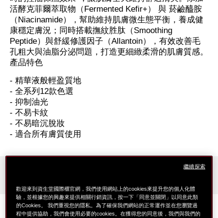
活酵克菲爾萃取物（Fermented Kefir+） 與 菸鹼醯胺
（Niacinamide），幫助維持肌膚微生態平衡，養成健
康穩定膚況；同時搭載撫紋胜肽（Smoothing
Peptide）與舒緩修護因子（Allantoin），有效改善毛
孔粗大與油脂分泌問題，打造更細緻柔滑的肌膚質感。
產品特色
- 精華液般輕盈質地
- 全系列12款色選
- 抑制油光
- 不易卡紋
- 不易暗沉脫妝
- 適合所有膚質使用
繼續探索
遮瑕度
可疊加的中度遮瑕
歡迎來到資生堂國際櫃官網，我們使用網站上的cookies來提升您的個人化體
驗，並根據您的興趣來提供相關行銷資訊，按一下「同意並關閉」以同意此類
妝效
的Cookies。 我們重視您的隱私。為了確保我們網站的正常運作並在您瀏覽過
程中提供協助，我們會使用必要的cookies。在獲得您的同意後，我們與我們的