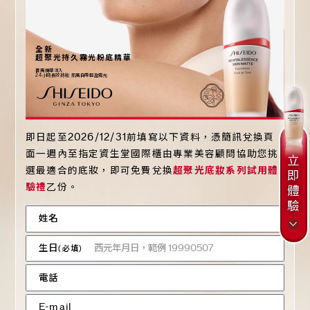
全新
超聚光持久霧光粉底精華
養膚精華注入
24
小時長效持妝 肌膚自帶輕盈霧光
即日起至2026/12/31前填寫以下資料，憑簡訊兌換頁
面一週內至指定資生堂國際櫃由專業美容顧問協助您挑
立
選最適合的底妝，即可免費兌換
超聚光底妝系列試用體
即
驗禮
乙份。
體
驗