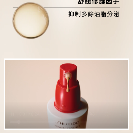
舒緩修護因子
抑制多餘油脂分泌