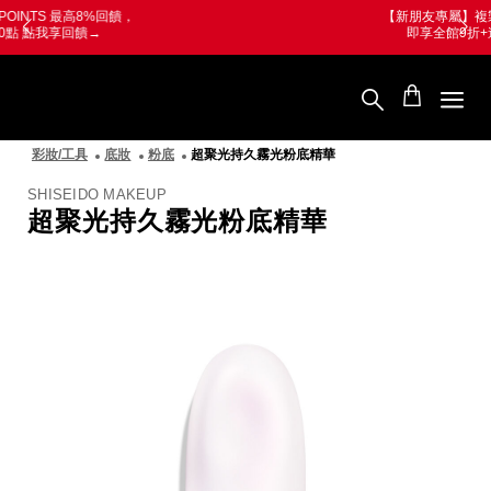
跳
Skip
【新朋友專屬】複製折扣碼 →
WELCOME
至
to
即享全館9折+迷你百優
立即使用→
主
main
要
content
SHISEIDO
內
資
容
生
堂
彩妝/工具
底妝
粉底
超聚光持久霧光粉底精華
國
際
櫃
SHISEIDO MAKEUP
超聚光持久霧光粉底精華
圖
像