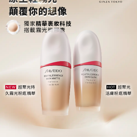
顛覆你的想像
獨家
精華裹妝科技
搭載霧光微膠囊
超聚光持
超聚光
NEW
HOT
久霧光粉底精華
活膚粉底精華