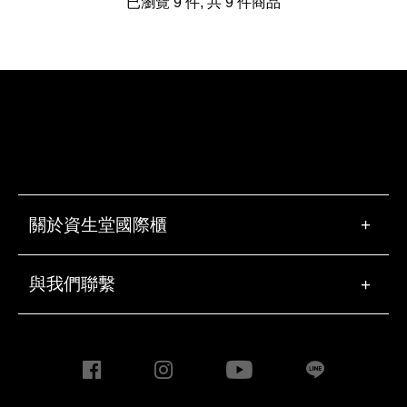
已瀏覽
9
件, 共
9
件商品
關於資生堂國際櫃
+
與我們聯繫
+