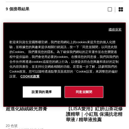
9
個搜尋結果
繼續探索
歡迎來到資生堂國際櫃官網，我們使用網站上的cookies來提升您的個人化體
驗，並根據您的興趣來提供相關行銷資訊，按一下「同意並關閉」以同意此類
的Cookies。 我們重視您的隱私。為了確保我們網站的正常運作並在您瀏覽過
程中提供協助，我們會使用必要的cookies。在獲得您的同意後，我們與我們的
合作伙伴將透過cookies追蹤您的網上行為，以便提供符合您興趣和喜好的定制
化內容與廣告，並支持社交網絡相關的功能。若需進一步了解，請參閱我們的
Cookie政策。您可以隨時透過點擊頁面底部的「Cookie設置」來調整您的偏好
設置。
COOKIE政策
設置我的選擇
同意並關閉
SHISEIDO MAKEUP
ULTIMUNE
超進化絲絨緞光唇膏
【LISA愛用】紅妍山茶花修
護精華｜小紅瓶 保濕抗老精
華液 / 精華液推薦
20 色號