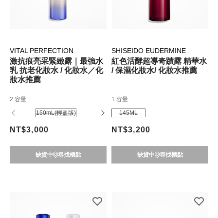
VITAL PERFECTION
SHISEIDO EUDERMINE
激抗痕亮采緊緻露｜最強水
紅色活酵超導奇蹟露 精華水
乳 抗老化妝水 / 化妝水／化
/ 保濕化妝水/ 化妝水推薦
妝水推薦
2 容量
1 容量
150mL(輕盈版)
150mL(豐潤版)
145ML
NT$3,000
NT$3,200
缺貨中
尋找櫃點
缺貨中
尋找櫃點