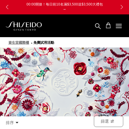
跳
Skip
00:00開搶！每日前10名滿$3,500送$3,500大禮包
至
to
→
主
main
要
content
內
容
SHISEIDO
資
生
資生堂國際櫃
免費試用活動
堂
國
際
櫃
篩選
排序