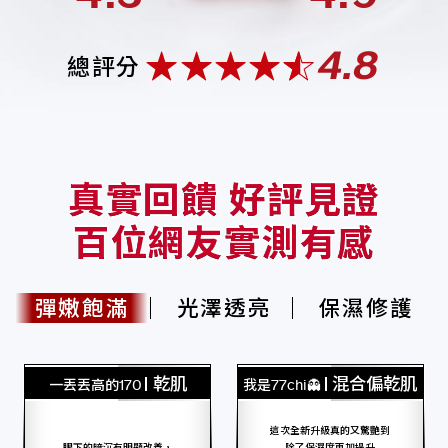
4.8
總評分
真實回饋 好評見證
百位網友實測有感
彈嫩飽滿
光澤透亮
保濕修護
乾肌
混合偏乾肌
一丟丟高的170
我是77chi👻
這次全新升級真的又驚艷到
眼下的暗沉有明顯改善，
除了保濕度更加提升