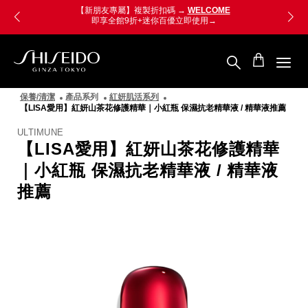
跳
Skip
【老朋友限定】複製折扣碼 →
VIPONLY
至
to
即享 即享 極上新生奧義精華 8mL
立即使用
主
main
要
content
內
容
SHISEIDO
資
保養/清潔
產品系列
紅妍肌活系列
生
【LISA愛用】紅妍山茶花修護精華｜小紅瓶 保濕抗老精華液 / 精華液推薦
堂
國
ULTIMUNE
際
【LISA愛用】紅妍山茶花修護精華
櫃
｜小紅瓶 保濕抗老精華液 / 精華液
推薦
圖
像