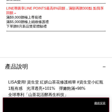
特
LINE導購享LINE POINTS最高8%回饋，滿額再贈300點 點我享
別
回饋→
優
滿$9,000贈極上尊寵禮
惠
滿$5,000贈極上細緻修護禮
下單贈8月新品雙星體驗禮
產品說明
LISA愛用! 資生堂 紅妍山茶花修護精華 #資生堂小紅瓶
1瓶有感 光澤透亮+101% 彈嫩飽滿+98%
全球專利「山茶花活酵再生科技」
針對肌膚老化根源 深層修護
繼續探索
FAST 極速見效.SLOW延緩老化.FREE年齡自由