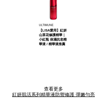
ULTIMUNE
【LISA愛用】紅妍
山茶花修護精華｜
小紅瓶 保濕抗老精
華液 / 精華液推薦
查看更多
紅妍肌活系列
精華液
防禦修護 彈嫩勻亮