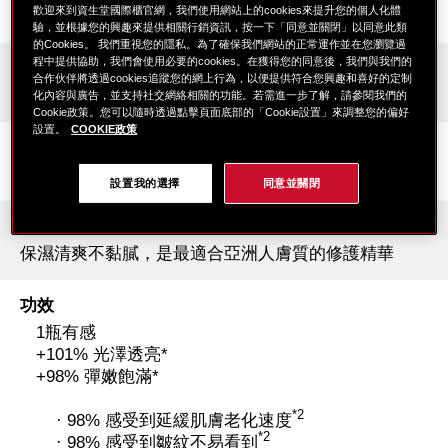
時間掌控在我 實現年齡自由
歡迎來到資生堂國際櫃官網，我們使用網站上的cookies來提升您的個人化體
驗，並根據您的興趣來提供相關行銷資訊，按一下「同意並關閉」以同意此類
的Cookies。 我們重視您的隱私。為了確保我們網站的正常運作並在您瀏覽過
程中提供協助，我們會使用必要的cookies。在獲得您的同意後，我們與我們的
膚質
合作伙伴將透過cookies追蹤您的網上行為，以便提供符合您興趣和喜好的定制
適合所有膚質使用
化內容與廣告，並支持社交網絡相關的功能。若需進一步了解，請參閱我們的
Cookie政策。您可以隨時透過點擊頁面底部的「Cookie設置」來調整您的偏好
設置。
COOKIE政策
成分
珍稀山茶花活酵萃取精華
設置我的選擇
同意並關閉
質地
保濕清爽不黏膩，是最適合亞洲人膚質的修護精華
功效
1瓶有感
+101% 光澤透亮*
+98% 彈嫩飽滿*
*2
· 98% 感受到延緩肌膚老化速度
*2
· 98% 感受到皺紋不易看到