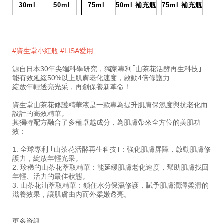
%2F-
10122446101TW
30ml
50ml
75ml
50ml 補充瓶
75ml 補充瓶
%E7%B2%BE%E8%8F%AF%E6%B6%B2%E6%8E%A8%
10122446101TW.html
#資生堂小紅瓶 #LISA愛用
源自日本30年尖端科學研究，獨家專利｢山茶花活酵再生科技｣
能有效延緩50%以上肌膚老化速度，啟動4倍修護力
綻放年輕透亮光采，再創保養新革命！
資生堂山茶花修護精華液是一款專為提升肌膚保濕度與抗老化而
設計的高效精華。
其獨特配方融合了多種卓越成分，為肌膚帶來全方位的美肌功
效：
1. 全球專利 ｢山茶花活酵再生科技｣：強化肌膚屏障，啟動肌膚修
護力，綻放年輕光采。
2. 珍稀的山茶花萃取精華：能延緩肌膚老化速度，幫助肌膚找回
年輕、活力的最佳狀態。
3. 山茶花油萃取精華：鎖住水分保濕修護，賦予肌膚潤澤柔滑的
滋養效果，讓肌膚由內而外柔嫩透亮。
更多資訊