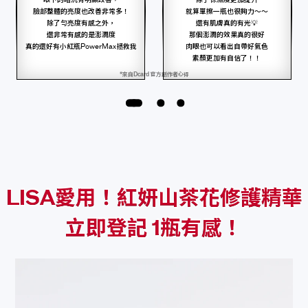
臉部整體的亮度也改善非常多！
就算單擦一瓶也很夠力～～
除了勻亮度有感之外，
還有肌膚真的有光💡
還非常有感的是澎潤度
那個澎潤的效果真的很好
真的還好有小紅瓶PowerMax拯救我
肉眼也可以看出自帶好氣色
素顏更加有自信了！！
*來自Dcard 官方創作者心得
LISA愛用！紅妍山茶花修護精華
立即登記 1瓶有感！