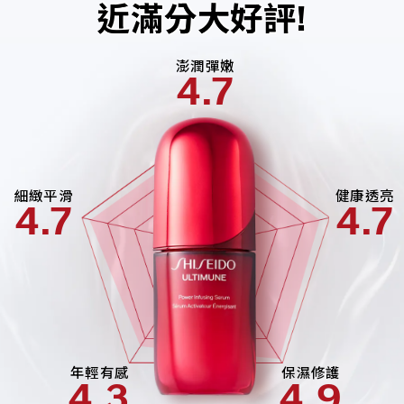
近滿分大好評!
澎潤彈嫩
4.7
細緻平滑
健康透亮
4.7
4.7
年輕有感
保濕修護
4.3
4.9