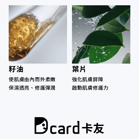
籽油
葉片
使肌膚由內而外柔嫩
強化肌膚屏障
保濕透亮、修護彈潤
啟動肌膚修護力
卡友