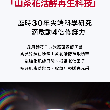
「
山茶花活酵再生科技」
歷時
年尖端科學研究
30
一滴啟動
倍修護力
4
採用獨特日式米麴菌發酵工藝
完美淬鍊出珍稀山茶花活酵萃取精華
能強化肌膚屏障、抵禦老化因子
提升肌膚防禦力、綻放年輕透亮光采