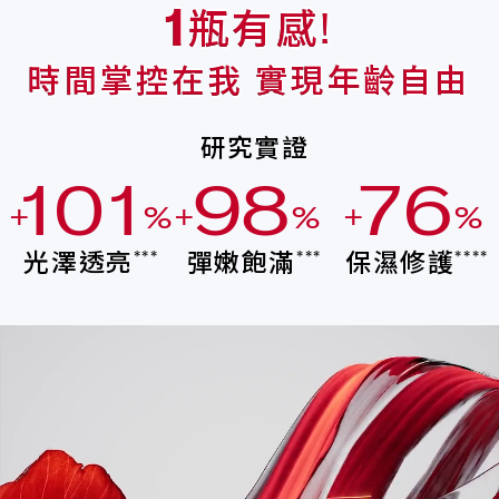
瓶有感!
1
時間掌控在我 實現年齡自由
研究實證
1
0
1
9
8
7
6
+
%
+
%
+
%
0
9
0
8
7
6
5
光澤透亮
彈嫩飽滿
保濕修護
***
***
****
9
8
9
7
6
5
4
8
7
8
6
5
4
3
7
6
7
5
4
3
2