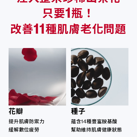
1
只要
瓶！
11
改善
種肌膚老化問題
花瓣
種子
提升肌膚防禦力
蘊含14種豐富胺基酸
緩解數位疲勞
幫助維持肌膚健康狀態