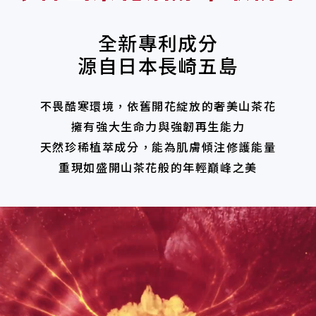
全新專利成分
源自日本長崎五島
不畏酷寒環境，依舊開花綻放的奢美山茶花
擁有強大生命力與強韌再生能力
天然珍稀植萃成分，能為肌膚傾注修護能量
重現如盛開山茶花般的年輕巔峰之美