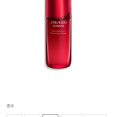
細
https://www.global-
項
變
節
shiseido.com.tw/%E7%B4%85%E5%A6%8D%E8%82%
目
動
選項
%E3%80%90lisa%E6%84%9B%E7%94%A8%E3%80%
編
%E4%BF%9D%E6%BF%95%E6%8A%97%E8%80%81%
號。