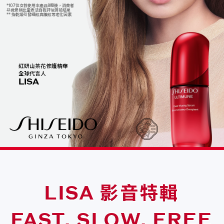
*107位女性使用本產品8周後，消費者
以視覺類比量表法自我評估測試結果
** 指乾燥引發細紋與皺紋等老化因素
紅妍山茶花修護精華
全球代言人
LISA
LISA 影音特輯
FAST. SLOW. FREE