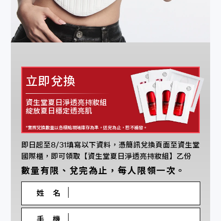
立即兌換
資生堂夏日淨透亮持妝組
綻放夏日穩定透亮肌
*實際兌換數量以各櫃點現場庫存為準，送完為止，恕不補發。
即日起至8/31填寫以下資料，憑簡訊兌換頁面至資生堂
國際櫃，即可領取【資生堂夏日淨透亮持妝組】乙份
數量有限、兌完為止，每人限領一次。