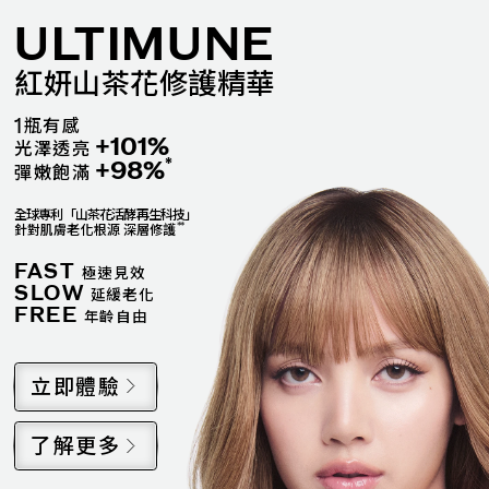
ULTIMUNE
紅妍山茶花修護精華
1
瓶有感
+101%
光澤透亮
*
+98%
彈嫩飽滿
全球專利「山茶花活酵再生科技」
**
針對肌膚老化根源 深層修護
FAST
極速見效
SLOW
延緩老化
FREE
年齡自由
立即體驗
了解更多