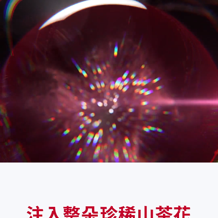
注入整朵珍稀山茶花