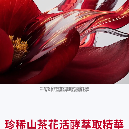
6
5
6
4
3
2
1
5
4
5
3
2
1
0
4
3
4
2
1
0
9
3
2
3
1
0
9
8
2
1
2
0
9
8
7
***為 107 位女性連續使用8週後之研究評價結果
****為 34 位女性連續使用8週後之研究評價結果
珍稀山茶花活酵萃取精華