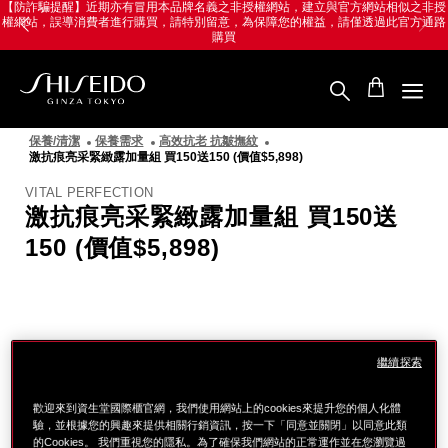
跳
Skip
【防詐騙提醒】近期亦有冒用本品牌名義之非授權網站，建立與官方網站相似之非授
權網站，誤導消費者進行購買，請特別留意，為保障您的權益，請僅透過此官方通路
至
to
購買
主
main
要
content
內
容
SHISEIDO
資
保養/清潔
保養需求
高效抗老 抗皺撫紋
生
激抗痕亮采緊緻露加量組 買150送150 (價值$5,898)
堂
國
VITAL PERFECTION
際
激抗痕亮采緊緻露加量組 買150送
櫃
150 (價值$5,898)
圖
像
繼續探索
歡迎來到資生堂國際櫃官網，我們使用網站上的cookies來提升您的個人化體
驗，並根據您的興趣來提供相關行銷資訊，按一下「同意並關閉」以同意此類
的Cookies。 我們重視您的隱私。為了確保我們網站的正常運作並在您瀏覽過