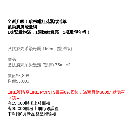
全新升級！珍稀緋紅花緊緻活萃
啟動肌膚能量網
1抹緊緻飽滿，1週撫紋透亮，1瓶雕塑年輕！
激抗痕亮采緊緻露 150mL (豐潤版)
贈品：
激抗痕亮采緊緻露 (豐潤) 75mLx2
價值$5,898
售價$3,000
特
LINE導購享LINE POINTS最高8%回饋，滿額再贈300點 點我享
別
回饋→
優
滿$9,000贈極上尊寵禮
惠
滿$5,000贈極上細緻修護禮
下單贈8月新品雙星體驗禮