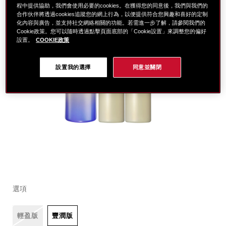
程中提供協助，我們會使用必要的cookies。在獲得您的同意後，我們與我們的
合作伙伴將透過cookies追蹤您的網上行為，以便提供符合您興趣和喜好的定制
化內容與廣告，並支持社交網絡相關的功能。若需進一步了解，請參閱我們的
Cookie政策。您可以隨時透過點擊頁面底部的「Cookie設置」來調整您的偏好
設置。
COOKIE政策
設置我的選擇
同意並關閉
細
https://www.global-
項
變
節
shiseido.com.tw/%E8%B3%87%E7%94%9F%E5%A0
目
動
選項
%E6%BF%80%E6%8A%97%E7%97%95%E4%BA%AE%
編
%E8%B2%B7150%E9%80%81150-
號。
%28%E5%83%B9%E5%80%BC%245%2C898%29-
SB000003235
輕盈版
豐潤版
SB000003235.html