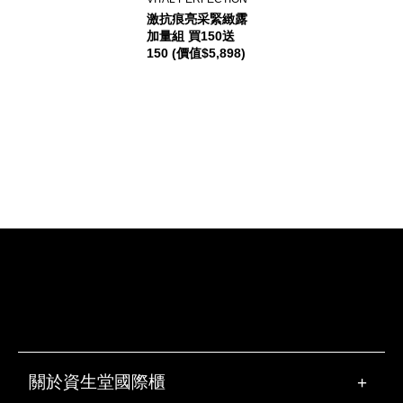
激抗痕亮采緊緻露
加量組 買150送
150 (價值$5,898)
關於資生堂國際櫃
+