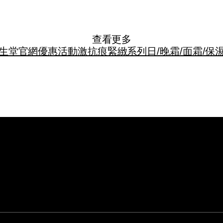
查看更多
生堂官網優惠活動
激抗痕緊緻系列
日/晚霜/面霜/保