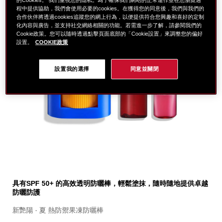
程中提供協助，我們會使用必要的cookies。在獲得您的同意後，我們與我們的
合作伙伴將透過cookies追蹤您的網上行為，以便提供符合您興趣和喜好的定制
化內容與廣告，並支持社交網絡相關的功能。若需進一步了解，請參閱我們的
Cookie政策。您可以隨時透過點擊頁面底部的「Cookie設置」來調整您的偏好
設置。
COOKIE政策
設置我的選擇
同意並關閉
細
https://www.global-
項
節
shiseido.com.tw/%E8%B3%87%E7%94%9F%E5%A0
目
具有SPF 50+ 的高效透明防曬棒，輕鬆塗抹，隨時隨地提供卓越
%E6%96%B0%E8%B1%94%E9%99%BD%E6%9E%9C%
編
防曬防護
%E9%80%81%E5%B0%8F%E7%B4%85%E5%A5%87%E
號。
%28%E5%83%B9%E5%80%BC%243%2C032-
SB000003283
新艷陽 ‧ 夏 熱防禦果凍防曬棒
%29-