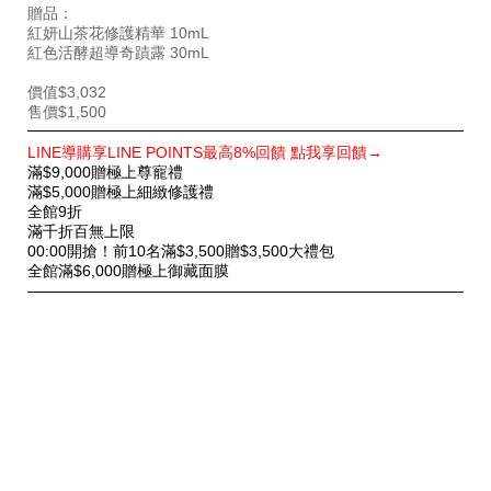
SB000003283.html
贈品：
紅妍山茶花修護精華 10mL
紅色活酵超導奇蹟露 30mL
價值$3,032
售價$1,500
特
LINE導購享LINE POINTS最高8%回饋 點我享回饋→
別
滿$9,000贈極上尊寵禮
優
滿$5,000贈極上細緻修護禮
惠
全館9折
滿千折百無上限
00:00開搶！前10名滿$3,500贈$3,500大禮包
全館滿$6,000贈極上御藏面膜