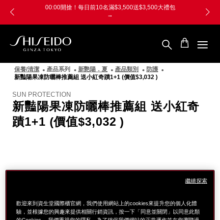
跳
Skip
00:00開搶！每日前10名滿$3,500送$3,500大禮包
至
to
→
主
main
要
content
內
容
SHISEIDO
資
保養/清潔
產品系列
新艷陽．夏
產品類別
防護
生
新豔陽果凍防曬棒推薦組 送小紅奇蹟1+1 (價值$3,032 )
堂
國
SUN PROTECTION
際
新豔陽果凍防曬棒推薦組 送小紅奇
櫃
蹟1+1 (價值$3,032 )
圖
像
繼續探索
歡迎來到資生堂國際櫃官網，我們使用網站上的cookies來提升您的個人化體
驗，並根據您的興趣來提供相關行銷資訊，按一下「同意並關閉」以同意此類
的Cookies。 我們重視您的隱私。為了確保我們網站的正常運作並在您瀏覽過