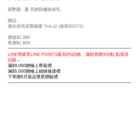
新艷陽 ‧ 夏 亮妍防曬妝前乳
贈品：
激抗痕亮采緊緻露 7mLx2 (效期2027/1)
價值$2,080
售價$1,800
特
LINE導購享LINE POINTS最高8%回饋，滿額再贈300點 點我享
別
回饋→
優
滿$9,000贈極上尊寵禮
惠
滿$5,000贈極上細緻修護禮
下單贈8月新品雙星體驗禮