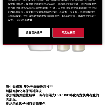
程中提供協助，我們會使用必要的cookies。在獲得您的同意後，我們與我們的
合作伙伴將透過cookies追蹤您的網上行為，以便提供符合您興趣和喜好的定制
化內容與廣告，並支持社交網絡相關的功能。若需進一步了解，請參閱我們的
Cookie政策。您可以隨時透過點擊頁面底部的「Cookie設置」來調整您的偏好
設置。
COOKIE政策
設置我的選擇
同意並關閉
細
https://www.global-
項
節
shiseido.com.tw/%E8%B3%87%E7%94%9F%E5%A0
目
資生堂獨家-雙效光能轉換科技™
%E6%96%B0%E8%B1%94%E9%99%BD%E9%98%B2%
編
將陽光轉化為保養神隊友
%E8%B2%B71%E9%80%812-
號。
添加螺旋藻能量精華，將有害陽光UVA/UVB轉化為對肌膚有益的
%28%E5%83%B9%E5%80%BC%243%2C350%29-
SB000003286
美肌光。
SB000003286.html
拒絕老化因子同時提亮膚色！