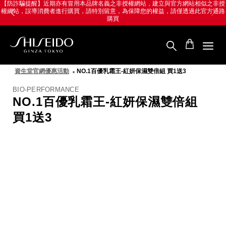
跳
Skip
【防詐騙提醒】近期亦有冒用本品牌名義之非授權網站，建立與官方網站相似之非授
權網站，誤導消費者進行購買，請特別留意，為保障您的權益，請僅透過此官方通路
至
to
購買
主
main
要
content
內
容
SHISEIDO
資
資生堂官網優惠活動
NO.1百優乳霜王-紅妍保濕雙倍組 買1送3
生
堂
BIO-PERFORMANCE
國
NO.1百優乳霜王-紅妍保濕雙倍組
際
櫃
買1送3
圖
像