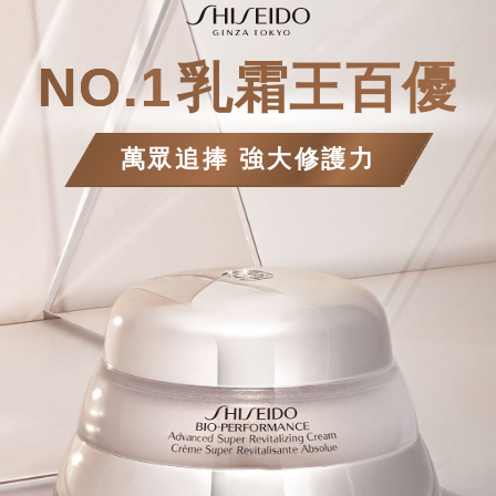
NO.1
乳霜王百優
萬眾追捧 強大修護力