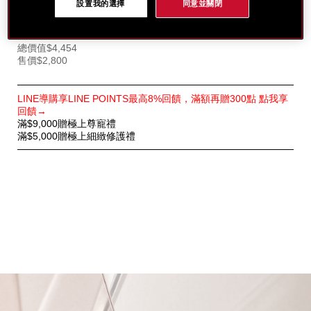
設置我的選擇
同意並關閉
百優精純乳霜 7mL x2
紅妍山茶花修護精華 10mL
總價值$4,454
售價$2,800
特
LINE導購享LINE POINTS最高8%回饋，滿額再贈300點 點我享
別
回饋→
優
滿$9,000贈極上尊寵禮
惠
滿$5,000贈極上細緻修護禮