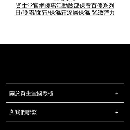
資生堂官網優惠活動
臉部保養
百優系列
日/晚霜/面霜/保濕霜
深層保濕 緊緻彈力
關於資生堂國際櫃
+
與我們聯繫
+