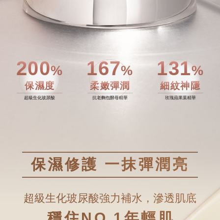
200
167
131
%
%
%
保濕度
柔嫩彈潤
細紋神隱
超級生化玻尿酸
抗老麴包酵母精華
玫瑰蘋果葉精華
保濕修護 一抹彈潤亮
超級生化玻尿酸強力補水，滲透肌底
穩住NO.1年輕肌