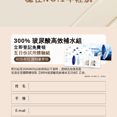
300% 玻尿酸高效補水組
立即登記免費領
五日份試用體驗組
6/15-8/31 限時豪華領
即日起至2026/8/31以前填寫以下資料，憑簡訊兌換頁面
至資生堂國際櫃領取【300%玻尿酸高效補水五日份】乙份。
*數量有限，每人限領一次，兌完為止