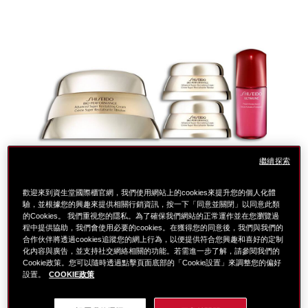
繼續探索
歡迎來到資生堂國際櫃官網，我們使用網站上的cookies來提升您的個人化體
驗，並根據您的興趣來提供相關行銷資訊，按一下「同意並關閉」以同意此類
的Cookies。 我們重視您的隱私。為了確保我們網站的正常運作並在您瀏覽過
細
https://www.global-
項
程中提供協助，我們會使用必要的cookies。在獲得您的同意後，我們與我們的
節
shiseido.com.tw/%E8%B3%87%E7%94%9F%E5%A0
目
合作伙伴將透過cookies追蹤您的網上行為，以便提供符合您興趣和喜好的定制
＃No.1冠軍乳霜王
no.1%E7%99%BE%E5%84%AA%E4%B9%B3%E9%9C%
編
化內容與廣告，並支持社交網絡相關的功能。若需進一步了解，請參閱我們的
保濕修護，一抹彈潤亮！
%E7%B4%85%E5%A6%8D%E4%BF%9D%E6%BF%95%E
號。
Cookie政策。您可以隨時透過點擊頁面底部的「Cookie設置」來調整您的偏好
設置。
COOKIE政策
%E8%B2%B71%E9%80%813-
SB000003313
百優精純乳霜 50mL
SB000003313.html
贈品：