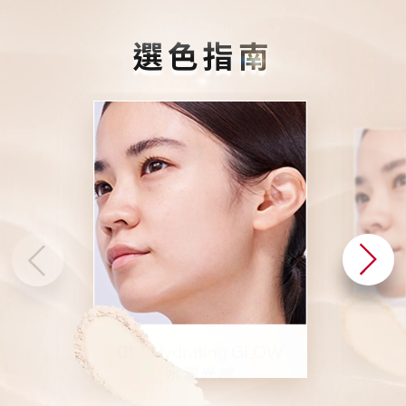
選色指南
02 S
01 Hydrating GLOW
水潤光感