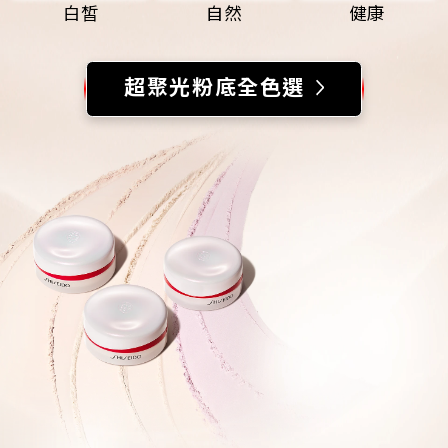
白皙
自然
健康
超聚光粉底全色選
為您推薦
超聚光活膚粉底精華