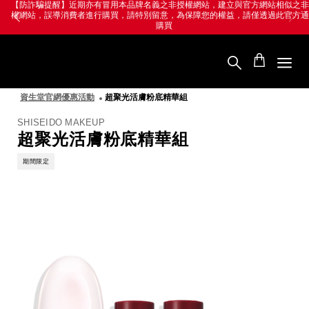
跳
Skip
【防詐騙提醒】近期亦有冒用本品牌名義之非授權網站，建立與官方網站相似之非授
權網站，誤導消費者進行購買，請特別留意，為保障您的權益，請僅透過此官方通路
至
to
購買
主
main
要
content
SHISEIDO
內
資
容
生
堂
資生堂官網優惠活動
超聚光活膚粉底精華組
國
際
櫃
SHISEIDO MAKEUP
超聚光活膚粉底精華組
期間限定
圖
像