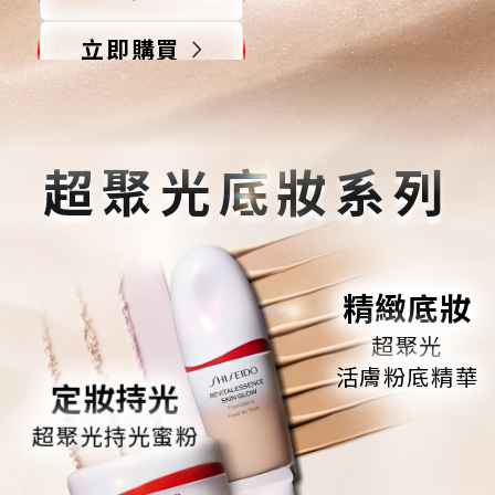
立即購買
*經26位女性消費者之測試結果
超聚光底妝系列
精緻底妝
超聚光
活膚粉底精華
定妝持光
超聚光持光蜜粉