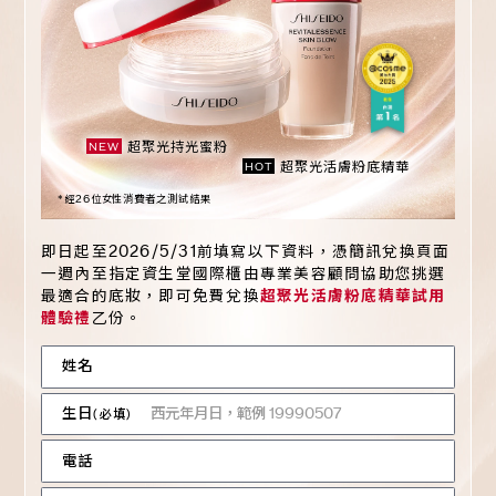
超聚光持光蜜粉
NEW
超聚光活膚粉底精華
HOT
*經26位女性消費者之測試結果
即日起至2026/5/31前填寫以下資料，憑簡訊兌換頁面
一週內至指定資生堂國際櫃由專業美容顧問協助您挑選
最適合的底妝，即可免費兌換
超聚光活膚粉底精華試用
體驗禮
乙份。