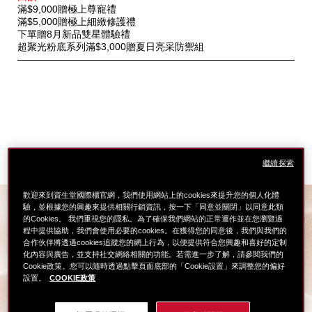
優
滿$9,000贈極上尊寵禮
惠
滿$5,000贈極上細緻修護禮
下單贈8月新品雙星體驗禮
超聚光粉底系列滿$3,000贈夏日亮采防禦組
繼續探索
歡迎來到資生堂國際櫃官網，我們使用網站上的cookies來提升您的個人化體
驗，並根據您的興趣來提供相關行銷資訊，按一下「同意並關閉」以同意此類
的Cookies。 我們重視您的隱私。為了確保我們網站的正常運作並在您瀏覽過
以光修飾 鎖水貼膚
程中提供協助，我們會使用必要的cookies。在獲得您的同意後，我們與我們的
合作伙伴將透過cookies追蹤您的網上行為，以便提供符合您興趣和喜好的定制
12
*
輕盈持光
小時
綻放空氣感柔光
化內容與廣告，並支持社交網絡相關的功能。若需進一步了解，請參閱我們的
Cookie政策。您可以隨時透過點擊頁面底部的「Cookie設置」來調整您的偏好
首創玻尿酸持光粉末 搭載七色珍珠光學
設置。
COOKIE政策