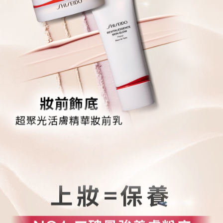
妝前飾底
超聚光活膚精華妝前乳
上妝=保養