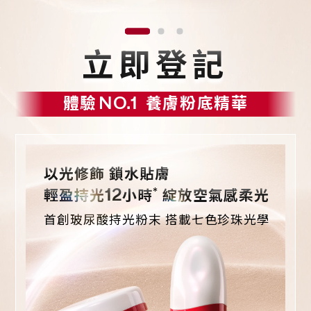
立即登記
體驗
NO.1
養膚粉底精華
以光修飾 鎖水貼膚
*
12
輕盈持光
小時
綻放空氣感柔光
首創玻尿酸持光粉末 搭載七色珍珠光學