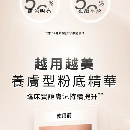
5
3
5
5
%
%
8
0
8
3
膚色明亮
細緻平滑
4
2
4
4
7
9
7
2
*對109名女性進行消費者測試
3
1
3
3
6
8
6
1
2
0
2
2
越用越美
5
7
5
0
養膚型粉底精華
1
9
1
1
4
6
4
9
**
臨床實證膚況持續提升
0
8
0
0
3
5
3
8
使用前
9
7
9
9