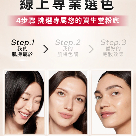
線上專業選色
4步驟 挑選專屬您的資生堂粉底
Step.1
Step.2
Step.3
我的
我的
偏好的
肌膚屬於
肌膚色調
底妝效果