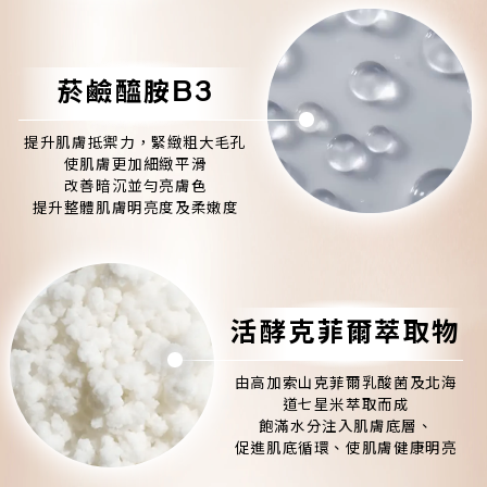
菸鹼醯胺B3
提升肌膚抵禦力，緊緻粗大毛孔
使肌膚更加細緻平滑
改善暗沉並勻亮膚色
提升整體肌膚明亮度及柔嫩度
活酵克菲爾萃取物
由高加索山克菲爾乳酸菌及北海
道七星米萃取而成
飽滿水分注入肌膚底層、
促進肌底循環、使肌膚健康明亮