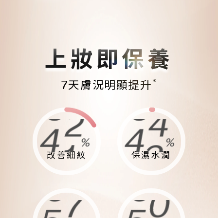
上妝即保養
*
7天膚況明顯提升
8
6
8
8
%
%
7
5
7
7
改善細紋
保濕水潤
6
4
6
6
9
1
9
4