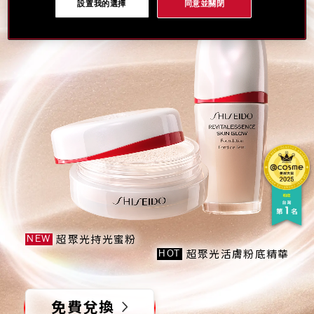
#超持光
#神保濕
#零粉感
設置我的選擇
同意並關閉
超聚光持光蜜粉
NEW
超聚光活膚粉底精華
HOT
免費兌換