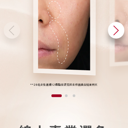
2
4
2
7
1
3
1
6
0
2
0
5
**28名女性連續12週臨床研究的未修圖典型結果照片