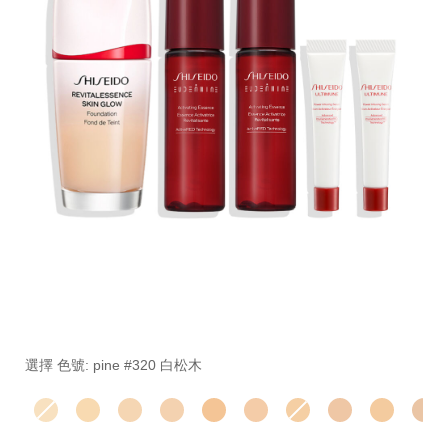
細
https://www.global-
項
節
shiseido.com.tw/%E5%BA%95%E5%A6%9D%E7%B3%B
目
變
%E8%B6%85%E8%81%9A%E5%85%89%E6%B4%BB%E
編
選擇 色號: pine #320 白松木
動
SB000002334.html
號。
SB000002334