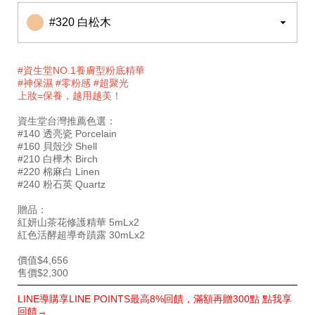
#320 白松木
#資生堂NO.1養膚型粉底精華
#神保濕 #零粉感 #超聚光
上妝=保養，越用越美！
資生堂台灣推薦色選：
#140 透亮瓷 Porcelain
#160 貝殼沙 Shell
#210 白樺木 Birch
#220 棉麻白 Linen
#240 粉石英 Quartz
贈品：
紅妍山茶花修護精華 5mLx2
紅色活酵超導奇蹟露 30mLx2
價值$4,656
售價$2,300
特
LINE導購享LINE POINTS最高8%回饋，滿額再贈300點 點我享
別
回饋→