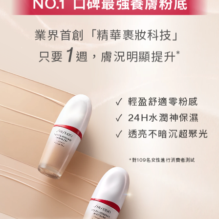
NO.1
口碑最強養膚粉底
業界首創「精華裹妝科技」
1
*
只要
週，膚況明顯提升
輕盈舒適零粉感
24H水潤神保濕
透亮不暗沉超聚光
*對109名女性進行消費者測試