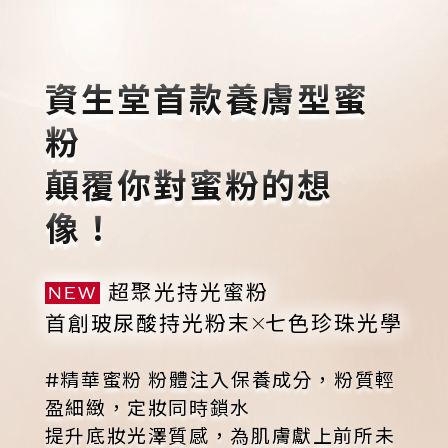
重新選色
立即選購
資生堂首款養膚型蜜
粉
顛覆你對蜜粉的想
像！
超聚光持光蜜粉
NEW
首創玻尿酸持光粉末
七色珍珠光學
#精華蜜粉 粉體注入保養成分，粉質輕
盈細緻，定妝同時鎖水
提升底妝光澤質感，為肌膚獻上前所未