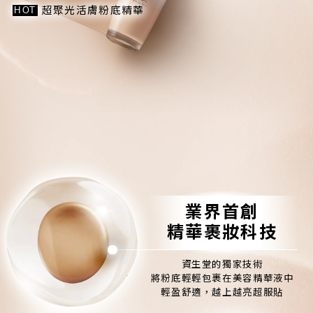
超聚光活膚粉底精華
HOT
業界首創
精華裹妝科技
資生堂的獨家技術
將粉底輕輕包裹在美容精華液中
輕盈舒適，越上越亮超服貼