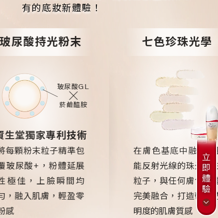
有的底妝新體驗！
玻尿酸持光粉末
七色珍珠光學
玻尿酸GL
菸鹼醯胺
資生堂獨家專利技術
將每顆粉末粒子精準包
在膚色基底中融入7種
立
覆玻尿酸+
，
粉體延展
能反射光線的珠光色彩
即
體
性極佳，上臉瞬間均
粒子，與任何膚色都能
驗
勻
，
融入肌膚，輕盈零
完美融合，打造帶有透
粉感
明度的肌膚質感