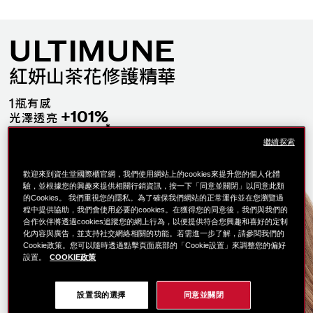
ULTIMUNE
紅妍山茶花修護精華
1
瓶有感
+101%
光澤透亮
*
+98%
彈嫩飽滿
繼續探索
全球專利「山茶花活酵再生科技」
**
針對肌膚老化根源 深層修護
歡迎來到資生堂國際櫃官網，我們使用網站上的cookies來提升您的個人化體
驗，並根據您的興趣來提供相關行銷資訊，按一下「同意並關閉」以同意此類
FAST
極速見效
的Cookies。 我們重視您的隱私。為了確保我們網站的正常運作並在您瀏覽過
SLOW
程中提供協助，我們會使用必要的cookies。在獲得您的同意後，我們與我們的
延緩老化
合作伙伴將透過cookies追蹤您的網上行為，以便提供符合您興趣和喜好的定制
FREE
年齡自由
化內容與廣告，並支持社交網絡相關的功能。若需進一步了解，請參閱我們的
Cookie政策。您可以隨時透過點擊頁面底部的「Cookie設置」來調整您的偏好
設置。
COOKIE政策
立即體驗
設置我的選擇
同意並關閉
了解更多