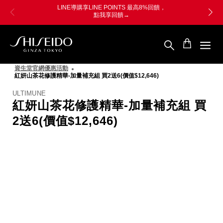
跳
Skip
LINE導購享LINE POINTS 最高8%回饋，
至
to
點我享回饋→
主
main
要
content
內
容
SHISEIDO
資
資生堂官網優惠活動
生
紅妍山茶花修護精華-加量補充組 買2送6(價值$12,646)
堂
國
ULTIMUNE
際
紅妍山茶花修護精華-加量補充組 買
櫃
2送6(價值$12,646)
圖
像