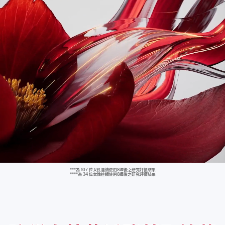
7
6
7
5
4
3
2
6
5
6
4
3
2
1
5
4
5
3
2
1
0
4
3
4
2
1
0
9
3
2
3
1
0
9
8
2
1
2
0
9
8
7
***為 107 位女性連續使用8週後之研究評價結果
****為 34 位女性連續使用8週後之研究評價結果