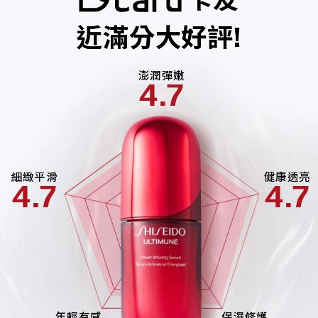
卡友
近滿分大好評!
澎潤彈嫩
4.7
細緻平滑
健康透亮
4.7
4.7
年輕有感
保濕修護