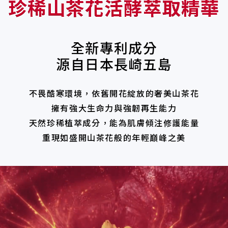
珍稀山茶花活酵萃取精華
全新專利成分
源自日本長崎五島
不畏酷寒環境，依舊開花綻放的奢美山茶花
擁有強大生命力與強韌再生能力
天然珍稀植萃成分，能為肌膚傾注修護能量
重現如盛開山茶花般的年輕巔峰之美