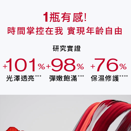
瓶有感!
1
時間掌控在我 實現年齡自由
研究實證
1
0
1
9
8
7
6
+
%
+
%
+
%
0
9
0
8
7
6
5
光澤透亮
彈嫩飽滿
保濕修護
***
***
****
9
8
9
7
6
5
4
8
7
8
6
5
4
3