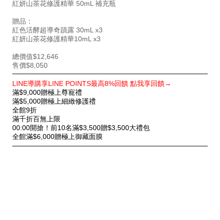
紅妍山茶花修護精華 50mL 補充瓶
贈品：
紅色活酵超導奇蹟露 30mL x3
紅妍山茶花修護精華10mL x3
總價值$12,646
售價$8,050
特
LINE導購享LINE POINTS最高8%回饋 點我享回饋→
別
滿$9,000贈極上尊寵禮
優
滿$5,000贈極上細緻修護禮
惠
全館9折
滿千折百無上限
00:00開搶！前10名滿$3,500贈$3,500大禮包
全館滿$6,000贈極上御藏面膜