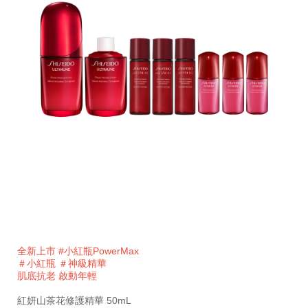
細
https://www.global-
項
節
shiseido.com.tw/%E8%B3%87%E7%94%9F%E5%A0
目
全新上市 #小紅瓶PowerMax
%E7%B4%85%E5%A6%8D%E5%B1%B1%E8%8C%B6%
編
＃小紅瓶 ＃神級精華
%E5%8A%A0%E9%87%8F%E8%A3%9C%E5%85%85%E
號。
肌底抗老 啟動年輕
%E8%B2%B72%E9%80%816%28%E5%83%B9%E5%80%
SB000002416
SB000002416.html
紅妍山茶花修護精華 50mL