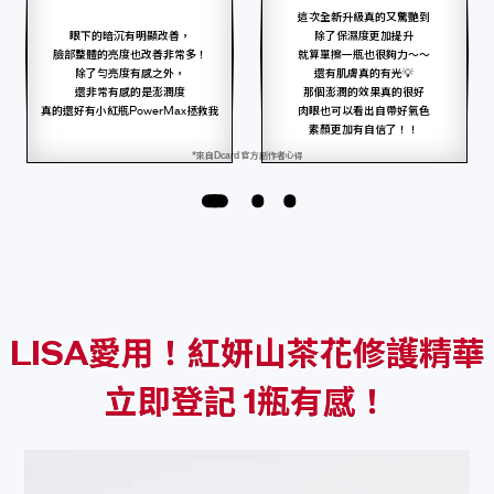
這次全新升級真的又驚艷到
眼下的暗沉有明顯改善，
除了保濕度更加提升
臉部整體的亮度也改善非常多！
就算單擦一瓶也很夠力～～
除了勻亮度有感之外，
還有肌膚真的有光💡
還非常有感的是澎潤度
那個澎潤的效果真的很好
真的還好有小紅瓶PowerMax拯救我
肉眼也可以看出自帶好氣色
素顏更加有自信了！！
*來自Dcard 官方創作者心得
LISA愛用！紅妍山茶花修護精華
立即登記 1瓶有感！