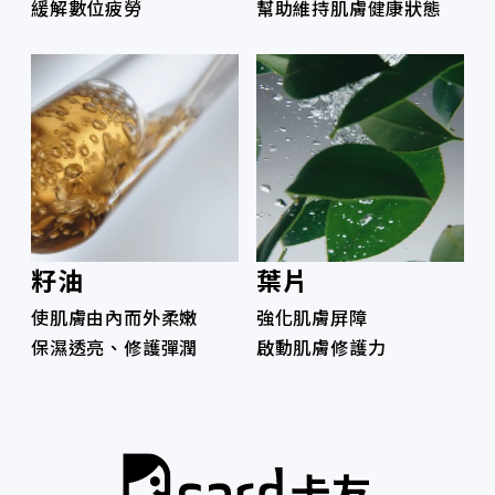
緩解數位疲勞
幫助維持肌膚健康狀態
籽油
葉片
使肌膚由內而外柔嫩
強化肌膚屏障
保濕透亮、修護彈潤
啟動肌膚修護力