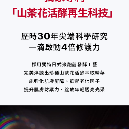
「
山茶花活酵再生科技」
歷時
年尖端科學研究
30
一滴啟動
倍修護力
4
採用獨特日式米麴菌發酵工藝
完美淬鍊出珍稀山茶花活酵萃取精華
能強化肌膚屏障、抵禦老化因子
提升肌膚防禦力、綻放年輕透亮光采