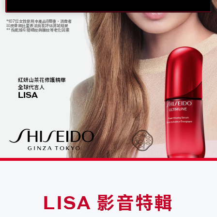
*107位女性使用本產品8周後，消費者
以視覺類比量表法自我評估測試結果
** 指乾燥引發細紋與皺紋等老化因素
紅妍山茶花修護精華
全球代言人
LISA
LISA 影音特輯