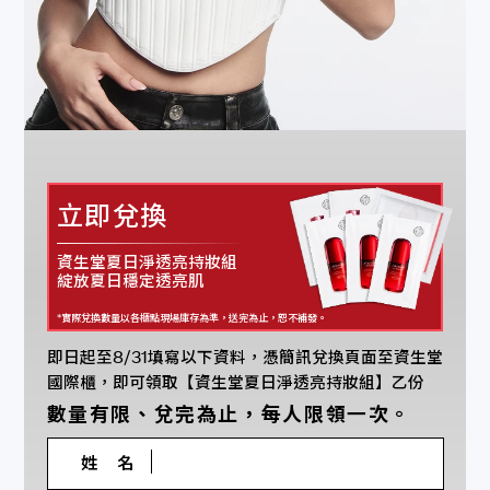
立即兌換
資生堂夏日淨透亮持妝組
綻放夏日穩定透亮肌
*實際兌換數量以各櫃點現場庫存為準，送完為止，恕不補發。
即日起至8/31填寫以下資料，憑簡訊兌換頁面至資生堂
國際櫃，即可領取【資生堂夏日淨透亮持妝組】乙份
數量有限、兌完為止，每人限領一次。