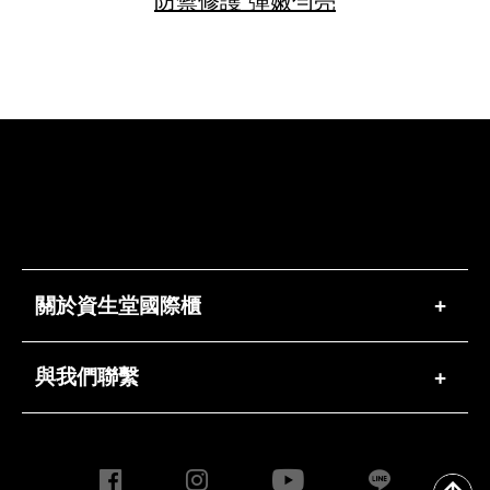
防禦修護 彈嫩勻亮
關於資生堂國際櫃
+
與我們聯繫
+