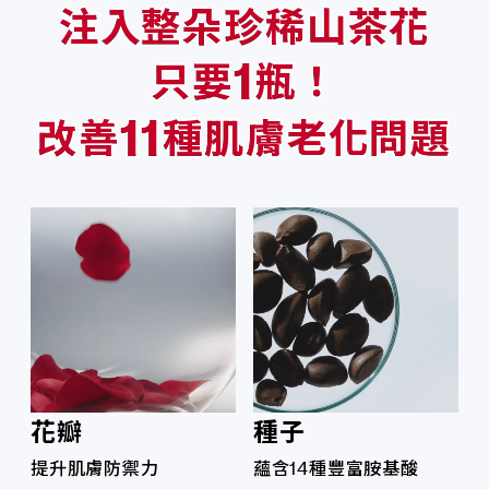
注入整朵珍稀山茶花
1
只要
瓶！
11
改善
種肌膚老化問題
花瓣
種子
提升肌膚防禦力
蘊含14種豐富胺基酸