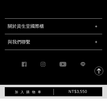
關於資生堂國際櫃
+
與我們聯繫
+
Copyright ©2020 Taiwan
加
產
Shiseido Co., Ltd. All rights
NT$3,550
加入購物車
入
品
reserved.
購
操
物
作