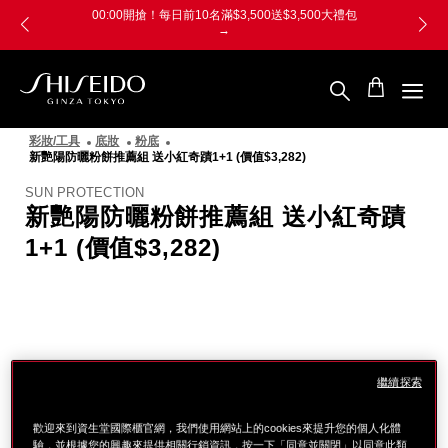
跳
Skip
00:00開搶！每日前10名滿$3,500送$3,500大禮包
至
to
→
主
main
要
content
內
容
SHISEIDO
資
彩妝/工具
底妝
粉底
生
新艷陽防曬粉餅推薦組 送小紅奇蹟1+1 (價值$3,282)
堂
國
SUN PROTECTION
際
新艷陽防曬粉餅推薦組 送小紅奇蹟
櫃
1+1 (價值$3,282)
圖
像
繼續探索
歡迎來到資生堂國際櫃官網，我們使用網站上的cookies來提升您的個人化體
驗，並根據您的興趣來提供相關行銷資訊，按一下「同意並關閉」以同意此類