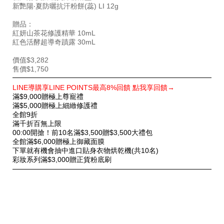
新艷陽‧夏防曬抗汗粉餅(蕊) LI 12g
贈品：
紅妍山茶花修護精華 10mL
紅色活酵超導奇蹟露 30mL
價值$3,282
售價$1,750
特
LINE導購享LINE POINTS最高8%回饋 點我享回饋→
別
滿$9,000贈極上尊寵禮
優
滿$5,000贈極上細緻修護禮
惠
全館9折
滿千折百無上限
00:00開搶！前10名滿$3,500贈$3,500大禮包
全館滿$6,000贈極上御藏面膜
下單就有機會抽中進口貼身衣物烘乾機(共10名)
彩妝系列滿$3,000贈正貨粉底刷