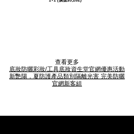
1+1 (價值$3,282)
查看更多
底妝
防曬
彩妝/工具
底妝
資生堂官網優惠活動
新艷陽．夏
防護
產品類別
隔離光害 完美防曬
官網新客組