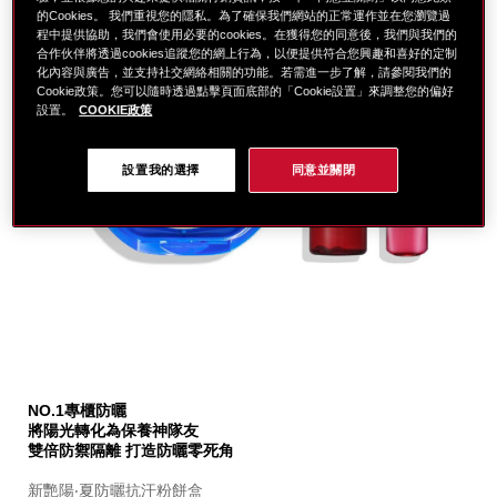
的Cookies。 我們重視您的隱私。為了確保我們網站的正常運作並在您瀏覽過
程中提供協助，我們會使用必要的cookies。在獲得您的同意後，我們與我們的
合作伙伴將透過cookies追蹤您的網上行為，以便提供符合您興趣和喜好的定制
化內容與廣告，並支持社交網絡相關的功能。若需進一步了解，請參閱我們的
Cookie政策。您可以隨時透過點擊頁面底部的「Cookie設置」來調整您的偏好
設置。
COOKIE政策
設置我的選擇
同意並關閉
細
https://www.global-
項
節
shiseido.com.tw/%E8%B3%87%E7%94%9F%E5%A0
目
NO.1專櫃防曬
%E6%96%B0%E8%89%B7%E9%99%BD%E9%98%B2%E
編
將陽光轉化為保養神隊友
%E9%80%81%E5%B0%8F%E7%B4%85%E5%A5%87%E
號。
雙倍防禦隔離 打造防曬零死角
%28%E5%83%B9%E5%80%BC%243%2C282%29-
SB000003282
SB000003282.html
新艷陽‧夏防曬抗汗粉餅盒