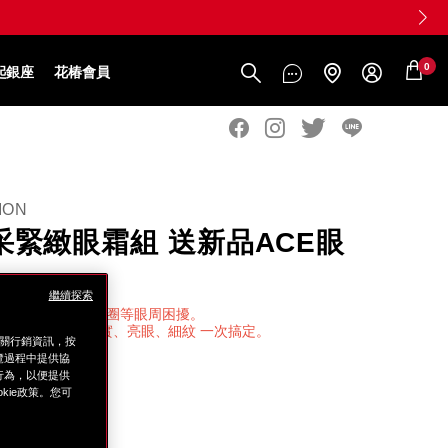
0
起銀座
花椿會員
ION
采緊緻眼霜組 送新品ACE眼
繼續探索
細紋、眼袋、黑眼圈等眼周困擾。
大功效x4重科技 緊實、亮眼、細紋 一次搞定。
相關行銷資訊，按
覽過程中提供協
5mL
上行為，以便提供
ie政策。您可
霜 2mLx5