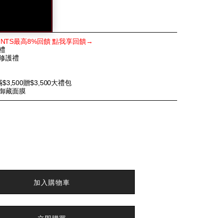
al-
m.tw/%E8%B3%87%E7%94%9F%E5%A0%82%E5%AE
E6%8A%97%E7%97%95%E4%BA%AE%E9%87%87%
POINTS最高8%回饋 點我享回饋→
禮
E6%96%B0%E5%93%81ace%E7%9C%BC%E9%9C%9
緻修護禮
tml
$3,500贈$3,500大禮包
上御藏面膜
加入購物車