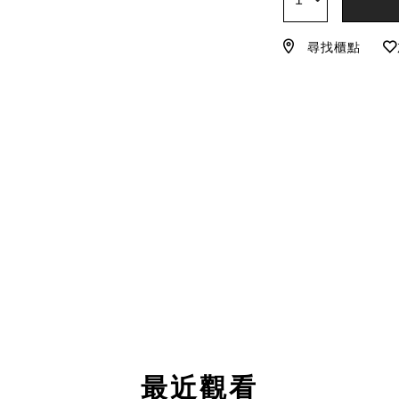
尋找櫃點
最近觀看