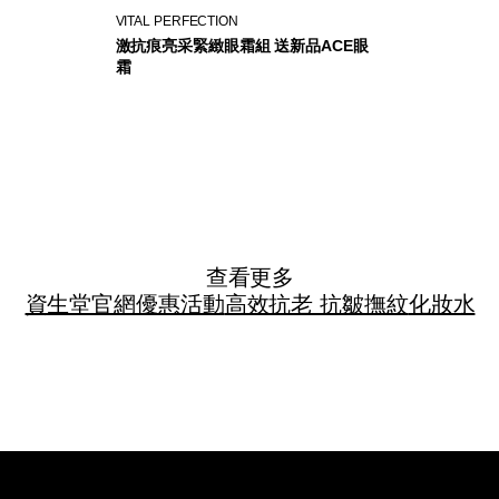
VITAL PERFECTION
激抗痕亮采緊緻眼霜組 送新品ACE眼
霜
查看更多
資生堂官網優惠活動
高效抗老 抗皺撫紋
化妝水