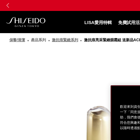
跳
Skip
至
to
主
main
要
content
LISA愛用特輯
免費試用活
內
SHISEIDO
容
資
保養/清潔
產品系列
激抗痕緊緻系列
激抗痕亮采緊緻眼霜組 送新品AC
生
堂
國
際
櫃
圖
像
歡迎來到資生
一下「同意並
助，我們會使
符合您興趣和
以隨時透過點