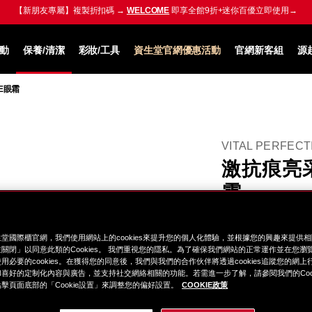
【新朋友專屬】複製折扣碼 →
WELCOME
即享全館9折+迷你百優
立即使用→
動
保養/清潔
彩妝/工具
資生堂官網優惠活動
官網新客組
源
E眼霜
VITAL PERFECT
激抗痕亮
霜
修護眼周部位，改善
抗老眼霜新突破! 3
堂國際櫃官網，我們使用網站上的cookies來提升您的個人化體驗，並根據您的興趣來提供
關閉」以同意此類的Cookies。 我們重視您的隱私。為了確保我們網站的正常運作並在您瀏
激抗痕亮采緊緻眼霜 1
用必要的cookies。在獲得您的同意後，我們與我們的合作伙伴將透過cookies追蹤您的網
喜好的定制化內容與廣告，並支持社交網絡相關的功能。若需進一步了解，請參閱我們的Cook
贈品：
擊頁面底部的「Cookie設置」來調整您的偏好設置。
COOKIE政策
激抗痕亮采緊緻ACE眼