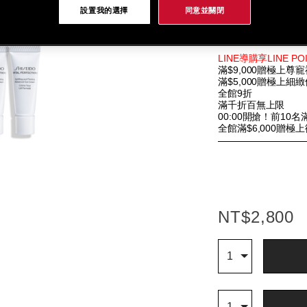
價值$4,850
設置我的選擇
同意並關閉
售價$2,800
細
https://www.glob
項
節
shiseido.co
目
特
%E6%BF%80%
編
LINE導購享LINE 
別
滿$9,000贈極上尊寵
%E9%80%81%
號。
優
滿$5,000贈極上細
SB000003296.h
SB000003296
惠
全館9折
滿千折百無上限
00:00開搶！前10名滿
全館滿$6,000贈極
NT$2,800
加
產
Qty
1
入
品
購
操
物
作
Qty
車
1