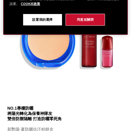
設置。
COOKIE政策
設置我的選擇
同意並關閉
細
https://www.global-
項
節
shiseido.com.tw/%E8%B3%87%E7%94%9F%E5%A0
目
NO.1專櫃防曬
%E6%96%B0%E8%89%B7%E9%99%BD%E9%98%B2%E
編
將陽光轉化為保養神隊友
%E9%80%81%E5%B0%8F%E7%B4%85%E5%A5%87%E
號。
雙倍防禦隔離 打造防曬零死角
%28%E5%83%B9%E5%80%BC%243%2C282%29-
SB000003282
SB000003282.html
新艷陽‧夏防曬抗汗粉餅盒