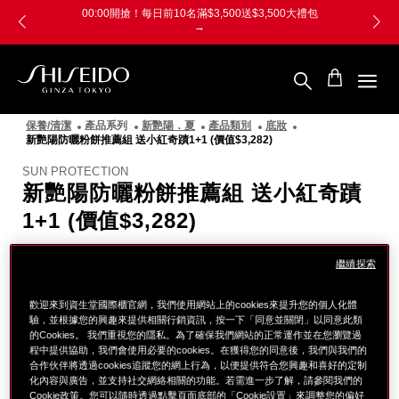
跳
Skip
00:00開搶！每日前10名滿$3,500送$3,500大禮包
至
to
→
主
main
要
content
內
容
SHISEIDO
資
保養/清潔
產品系列
新艷陽．夏
產品類別
底妝
生
新艷陽防曬粉餅推薦組 送小紅奇蹟1+1 (價值$3,282)
堂
國
SUN PROTECTION
際
新艷陽防曬粉餅推薦組 送小紅奇蹟
櫃
1+1 (價值$3,282)
繼續探索
圖
像
歡迎來到資生堂國際櫃官網，我們使用網站上的cookies來提升您的個人化體
驗，並根據您的興趣來提供相關行銷資訊，按一下「同意並關閉」以同意此類
的Cookies。 我們重視您的隱私。為了確保我們網站的正常運作並在您瀏覽過
程中提供協助，我們會使用必要的cookies。在獲得您的同意後，我們與我們的
合作伙伴將透過cookies追蹤您的網上行為，以便提供符合您興趣和喜好的定制
化內容與廣告，並支持社交網絡相關的功能。若需進一步了解，請參閱我們的
Cookie政策。您可以隨時透過點擊頁面底部的「Cookie設置」來調整您的偏好