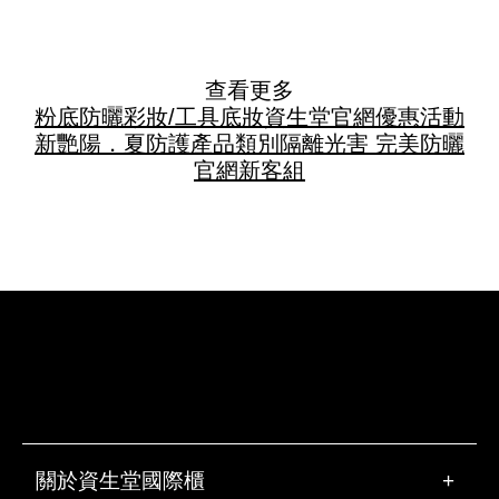
查看更多
粉底
防曬
彩妝/工具
底妝
資生堂官網優惠活動
新艷陽．夏
防護
產品類別
隔離光害 完美防曬
官網新客組
關於資生堂國際櫃
+