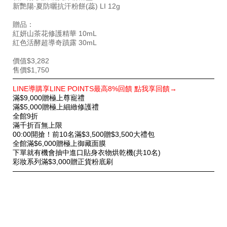
新艷陽‧夏防曬抗汗粉餅(蕊) LI 12g
贈品：
紅妍山茶花修護精華 10mL
紅色活酵超導奇蹟露 30mL
價值$3,282
售價$1,750
特
LINE導購享LINE POINTS最高8%回饋 點我享回饋→
別
滿$9,000贈極上尊寵禮
優
滿$5,000贈極上細緻修護禮
惠
全館9折
滿千折百無上限
00:00開搶！前10名滿$3,500贈$3,500大禮包
全館滿$6,000贈極上御藏面膜
下單就有機會抽中進口貼身衣物烘乾機(共10名)
彩妝系列滿$3,000贈正貨粉底刷