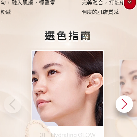
勻
，
融入肌膚，輕盈零
完美融合，打造帶有透
粉感
明度的肌膚質感
選色指南
02 S
01 Hydrating GLOW