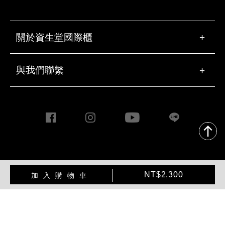
關於資生堂國際櫃
+
與我們聯繫
+
Copyright ©2020 Taiwan
加
產
Shiseido Co., Ltd. All rights
NT$2,300
加入購物車
入
品
reserved.
購
操
物
作
車