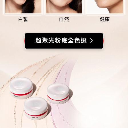
白皙
自然
健康
超聚光粉底全色選
為您推薦
超聚光活膚粉底精華