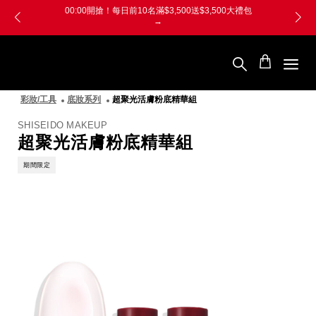
跳
Skip
【防詐騙提醒】接獲可疑電話請撥165專線進行確認
至
to
主
main
要
content
SHISEIDO
內
資
容
生
堂
彩妝/工具
底妝系列
超聚光活膚粉底精華組
國
際
櫃
SHISEIDO MAKEUP
超聚光活膚粉底精華組
期間限定
圖
像