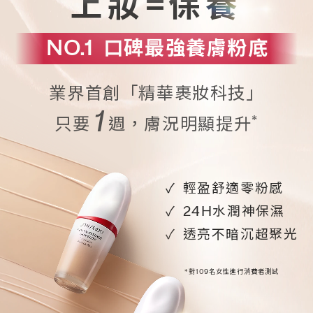
上妝=保養
NO.1
口碑最強養膚粉底
業界首創「精華裹妝科技」
1
*
只要
週，膚況明顯提升
輕盈舒適零粉感
24H水潤神保濕
透亮不暗沉超聚光
*對109名女性進行消費者測試