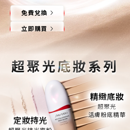
免費兌換
立即購買
*經26位女性消費者之測試結果
超聚光底妝系列
精緻底妝
超聚光
活膚粉底精華
定妝持光
超聚光持光蜜粉