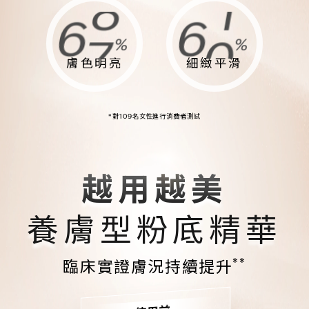
6
4
6
6
9
1
9
4
5
3
5
5
%
%
8
0
8
3
膚色明亮
細緻平滑
4
2
4
4
7
9
7
2
*對109名女性進行消費者測試
3
1
3
3
6
8
6
1
2
0
2
2
越用越美
5
7
5
0
養膚型粉底精華
1
9
1
1
4
6
4
9
**
臨床實證膚況持續提升
0
8
0
0