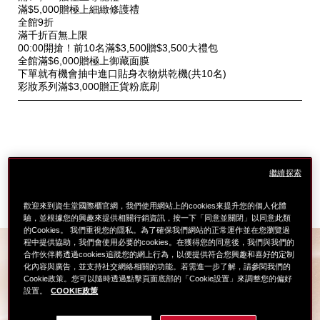
優
滿$5,000贈極上細緻修護禮
惠
全館9折
滿千折百無上限
00:00開搶！前10名滿$3,500贈$3,500大禮包
全館滿$6,000贈極上御藏面膜
下單就有機會抽中進口貼身衣物烘乾機(共10名)
彩妝系列滿$3,000贈正貨粉底刷
繼續探索
歡迎來到資生堂國際櫃官網，我們使用網站上的cookies來提升您的個人化體
驗，並根據您的興趣來提供相關行銷資訊，按一下「同意並關閉」以同意此類
的Cookies。 我們重視您的隱私。為了確保我們網站的正常運作並在您瀏覽過
程中提供協助，我們會使用必要的cookies。在獲得您的同意後，我們與我們的
合作伙伴將透過cookies追蹤您的網上行為，以便提供符合您興趣和喜好的定制
化內容與廣告，並支持社交網絡相關的功能。若需進一步了解，請參閱我們的
以光修飾 鎖水貼膚
Cookie政策。您可以隨時透過點擊頁面底部的「Cookie設置」來調整您的偏好
設置。
COOKIE政策
12
*
輕盈持光
小時
綻放空氣感柔光