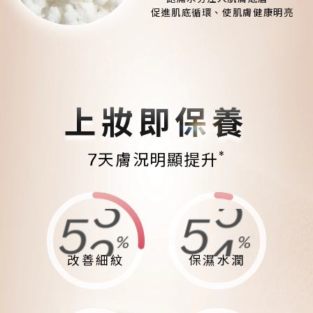
促進肌底循環、使肌膚健康明亮
上妝即保養
*
7天膚況明顯提升
8
6
8
8
%
%
7
5
7
7
改善細紋
保濕水潤