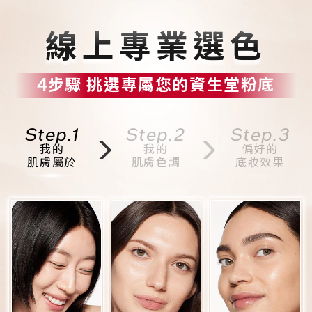
線上專業選色
4步驟 挑選專屬您的資生堂粉底
Step.1
Step.2
Step.3
我的
我的
偏好的
肌膚屬於
肌膚色調
底妝效果