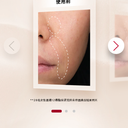
3
5
3
8
使用前
9
7
9
9
2
4
2
7
1
3
1
6
0
2
0
5
**28名女性連續12週臨床研究的未修圖典型結果照片