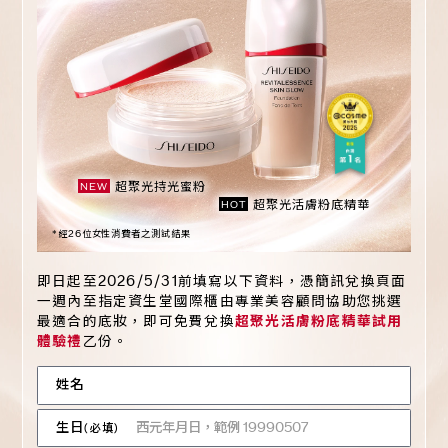
超聚光持光蜜粉
NEW
超聚光活膚粉底精華
HOT
*經26位女性消費者之測試結果
即日起至2026/5/31前填寫以下資料，憑簡訊兌換頁面
一週內至指定資生堂國際櫃由專業美容顧問協助您挑選
最適合的底妝，即可免費兌換
超聚光活膚粉底精華試用
體驗禮
乙份。