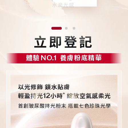
水潤光感
立即登記
體驗
NO.1
養膚粉底精華
以光修飾 鎖水貼膚
*
12
輕盈持光
小時
綻放空氣感柔光
首創玻尿酸持光粉末 搭載七色珍珠光學