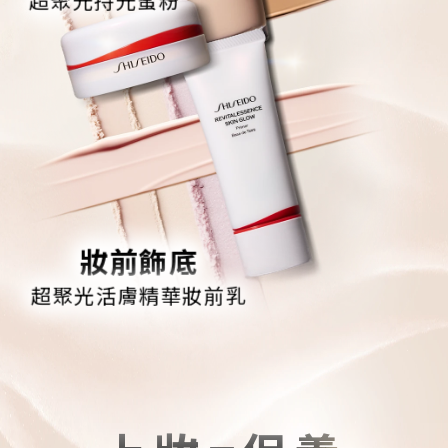
妝前飾底
超聚光活膚精華妝前乳