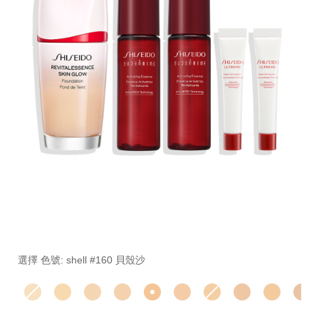
細
https://www.global-
項
節
shiseido.com.tw/%E5%BA%95%E5%A6%9D%E7%B3%B
目
變
%E8%B6%85%E8%81%9A%E5%85%89%E6%B4%BB%E
編
選擇 色號: shell #160 貝殼沙
動
SB000002327.html
號。
SB000002327