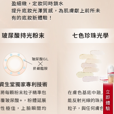
盈細緻，定妝同時鎖水
提升底妝光澤質感，為肌膚獻上前所未
有的底妝新體驗！
玻尿酸持光粉末
七色珍珠光學
玻尿酸GL
菸鹼醯胺
資生堂獨家專利技術
立
將每顆粉末粒子精準包
在膚色基底中融入7種
即
覆玻尿酸+
，
粉體延展
能反射光線的珠光色彩
體
性極佳，上臉瞬間均
粒子，與任何膚色都能
驗