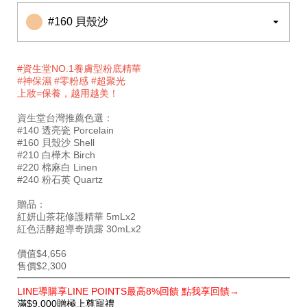
#160 貝殼沙
#資生堂NO.1養膚型粉底精華
#神保濕 #零粉感 #超聚光
上妝=保養，越用越美！
資生堂台灣推薦色選：
#140 透亮瓷 Porcelain
#160 貝殼沙 Shell
#210 白樺木 Birch
#220 棉麻白 Linen
#240 粉石英 Quartz
贈品：
紅妍山茶花修護精華 5mLx2
紅色活酵超導奇蹟露 30mLx2
價值$4,656
售價$2,300
特
LINE導購享LINE POINTS最高8%回饋 點我享回饋→
別
滿$9,000贈極上尊寵禮