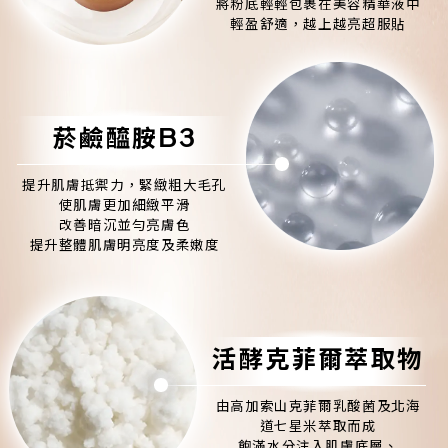
將粉底輕輕包裹在美容精華液中
輕盈舒適，越上越亮超服貼
菸鹼醯胺B3
提升肌膚抵禦力，緊緻粗大毛孔
使肌膚更加細緻平滑
改善暗沉並勻亮膚色
提升整體肌膚明亮度及柔嫩度
活酵克菲爾萃取物
由高加索山克菲爾乳酸菌及北海
道七星米萃取而成
飽滿水分注入肌膚底層、