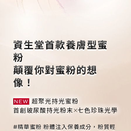
重新選色
立即選購
資生堂首款養膚型蜜
粉
顛覆你對蜜粉的想
像！
超聚光持光蜜粉
NEW
首創玻尿酸持光粉末
七色珍珠光學
#精華蜜粉 粉體注入保養成分，粉質輕