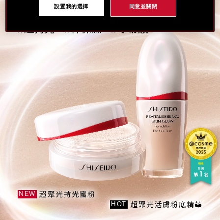
首創玻尿酸持光粉末 搭載七色珍珠光學
設置我的選擇
同意並關閉
#超持光
#神保濕
#零粉感
超聚光持光蜜粉
NEW
超聚光活膚粉底精華
HOT