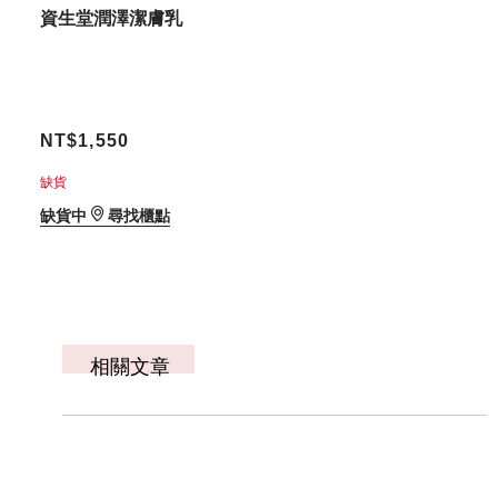
資生堂潤澤潔膚乳
NT$1,550
缺貨
缺貨中
尋找櫃點
相關文章