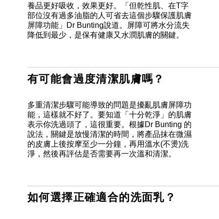
養品更好吸收，效果更好。「但乾性肌、在T字
部位沒有過多油脂的人可省去這個步驟保護肌膚
屏障功能」Dr Bunting說道。屏障可將水分流失
降低到最少，是保有健康又水潤肌膚的關鍵。
有可能會過度清潔肌膚嗎？
多重清潔步驟可能導致的問題是擾亂肌膚屏障功
能，這樣就不好了。要知道「十分乾淨」的肌膚
表示你洗過頭了，這很重要。根據Dr Bunting 的
說法，關鍵是放慢清潔的時間，將產品抹在微濕
的皮膚上後按摩至少一分鐘，再用溫水(不燙)洗
淨，然後再評估是否需要再一次溫和清潔。
如何選擇正確適合的洗面乳？