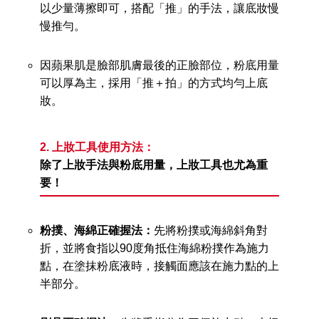
以少量薄擦即可，搭配「推」的手法，讓底妝慢
慢推勻。
因蘋果肌是臉部肌膚最後的正臉部位，粉底用量
可以厚為主，採用「推＋拍」的方式均勻上底
妝。
2. 上妝工具使用方法：
除了上妝手法與粉底用量，上妝工具也尤為重
要！
粉撲、海綿正確握法：
先將粉撲或海綿斜角對
折，並將食指以90度角抵住海綿粉撲作為施力
點，在塗抹粉底液時，接觸面應該在施力點的上
半部分。