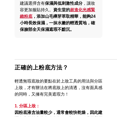
建議選擇含有
保濕與低刺激性成分
，讓妝
容更加服貼持久。
資生堂的
超進化光感緊
緻粉底
，添加山毛櫸芽萃取精華，能夠24
小時長效保濕，一抹水嫩的輕透質地，確
保臉部全天保濕遮瑕不黯沉。
正確的上粉底方法？
輕透無瑕底妝的要點在於上妝工具的用法與分區
上妝，才有辦法在將底妝上的清透，沒有面具感
的同時，又擁有完美遮瑕力！
1. 分區上妝：
因粉底液含油量較少，通常會較快乾燥，因此建