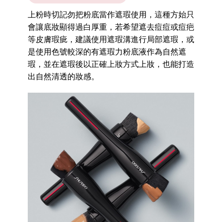
上粉時切記勿把粉底當作遮瑕使用，這種方始只
會讓底妝顯得過白厚重，若希望遮去痘痘或痘疤
等皮膚瑕疵，建議使用遮瑕溝進行局部遮瑕，或
是使用色號較深的有遮瑕力粉底液作為自然遮
瑕，並在遮瑕後以正確上妝方式上妝，也能打造
出自然清透的妝感。