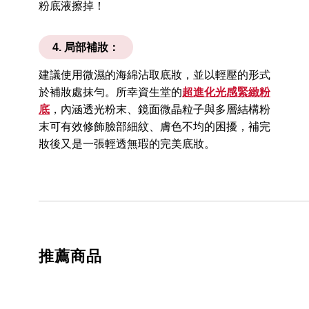
粉底液擦掉！
4. 局部補妝：
建議使用微濕的海綿沾取底妝，並以輕壓的形式
於補妝處抹勻。所幸資生堂的
超進化光感緊緻粉
底
，內涵透光粉末、鏡面微晶粒子與多層結構粉
末可有效修飾臉部細紋、膚色不均的困擾，補完
妝後又是一張輕透無瑕的完美底妝。
推薦商品