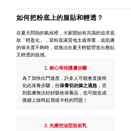
如何把粉底上的服貼和輕透？
在夏天悶熱的氣候裡，大家開始有共識的追求底
妝「輕盈化」，當粉底液質地太過厚重，或肌膚
的保水度不夠時，就無法在夏天輕鬆營造出敷貼
又輕透的妝感。
1. 耐心等待護膚步驟
為了加快出門速度，許多人可能會直接簡
化此保養步驟，但
保養切勿操之過急
，否
則肌膚無法好好吸收保養品，也可能造成
後續上妝時起屑或卡粉的問題！
2. 先擦控油型妝前乳