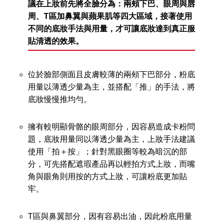
議在上妝前先將全臉分為：兩頰下巴、眼周與唇
周、T區加鼻翼與蘋果肌等四大區域，接著使用
不同的底妝手法與用量，才可讓底妝達到真正服
貼清透的效果。
位於臉部側面且皮膚較薄的兩頰下巴部分，粉底
用量以薄透少量為主，並搭配「推」的手法，將
底妝慢慢推均勻。
擁有較明顯骨骼的眼周部分，因容易造成卡粉問
題，底妝用量同以薄透少量為主，上妝手法建議
使用「拍＋按」；針對黑眼圈等較為暗沉的部
分，可先搭配遮瑕產品再以輕拍方式上妝，而嘴
角與眼角則用按的方式上妝，可讓粉底更加貼
牢。
T區與鼻翼部分，因有容易出油，因此粉底用量