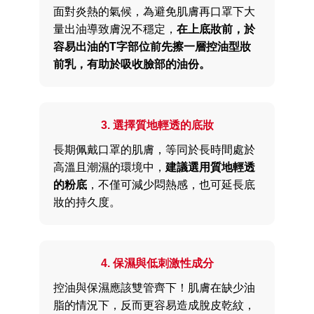
面對炎熱的氣候，為避免肌膚再口罩下大
量出油導致膚況不穩定，
在上底妝前，於
容易出油的T字部位前先擦一層控油型妝
前乳，有助於吸收臉部的油份。
3. 選擇質地輕透的底妝
長期佩戴口罩的肌膚，等同於長時間處於
高溫且潮濕的環境中，
建議選用質地輕透
的粉底
，不僅可減少悶熱感，也可延長底
妝的持久度。
4. 保濕與低刺激性成分
控油與保濕應該雙管齊下！肌膚在缺少油
脂的情況下，反而更容易造成脫皮乾紋，