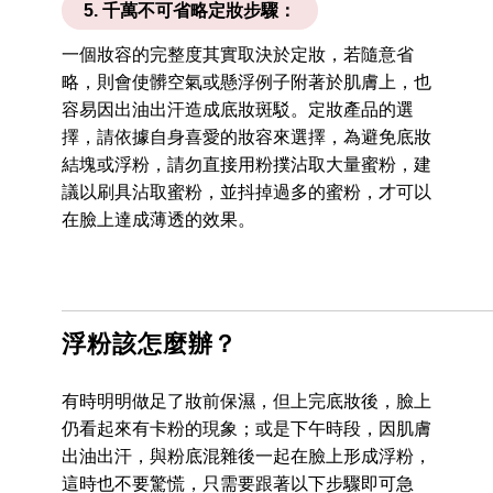
5. 千萬不可省略定妝步驟：
一個妝容的完整度其實取決於定妝，若隨意省
略，則會使髒空氣或懸浮例子附著於肌膚上，也
容易因出油出汗造成底妝斑駁。定妝產品的選
擇，請依據自身喜愛的妝容來選擇，為避免底妝
結塊或浮粉，請勿直接用粉撲沾取大量蜜粉，建
議以刷具沾取蜜粉，並抖掉過多的蜜粉，才可以
在臉上達成薄透的效果。
浮粉該怎麼辦？
有時明明做足了妝前保濕，但上完底妝後，臉上
仍看起來有卡粉的現象；或是下午時段，因肌膚
出油出汗，與粉底混雜後一起在臉上形成浮粉，
這時也不要驚慌，只需要跟著以下步驟即可急