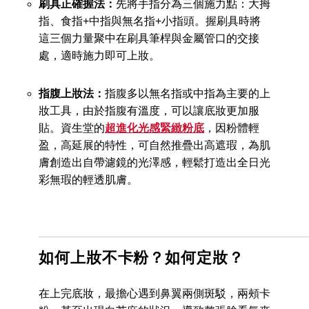
刷具正確握法：
先將手指分為三個施力點：大拇
指、食指+中指與無名指+小指頭。握刷具時將
這三個力量聚中在刷具筆桿與金屬管口的交接
處，適時施力即可上妝。
指腹上妝法：
指腹多以無名指或中指為主要的上
妝工具，由於指腹有溫度，可以讓底妝更加服
貼。資生堂的
超進化光感緊緻粉底
，因粉體輕
盈，高延展的特性，可自然推疊出高遮瑕，為肌
膚創造出自帶濾鏡的光澤感，輕鬆打造出全日光
彩無瑕的輕透肌膚。
如何上妝不卡粉？如何定妝？
在上完底妝，最擔心遇到鼻翼兩側斑駁，兩頰卡