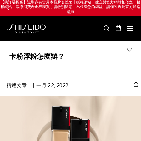
跳
Skip
NE導購享LINE POINTS 最高8%回饋，
【新
至
to
滿額再贈300點 點我享回饋→
主
main
要
content
內
容
SHISEIDO
資
生
堂
卡粉浮粉怎麼辦？
國
際
櫃
精選文章 | 十一月 22, 2022