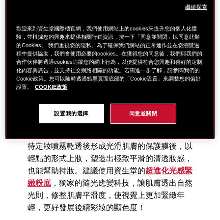
繼續探索
歡迎來到資生堂國際櫃官網，我們使用網站上的cookies來提升您的個人化體
驗，並根據您的興趣來提供相關行銷資訊，按一下「同意並關閉」以同意此類
的Cookies。 我們重視您的隱私。為了確保我們網站的正常運作並在您瀏覽過
程中提供協助，我們會使用必要的cookies。在獲得您的同意後，我們與我們的
合作伙伴將透過cookies追蹤您的網上行為，以便提供符合您興趣和喜好的定制
化內容與廣告，並支持社交網絡相關的功能。若需進一步了解，請參閱我們的
Cookie政策。您可以隨時透過點擊頁面底部的「Cookie設置」來調整您的偏好
設置。
COOKIE政策
設置我的選擇
同意並關閉
3. 均勻上粉底
待定妝噴霧乾透後形成光滑肌膚的保護膜後，以
輕點的形式上妝，塑造出極致平滑的清透妝感，
也能幫助持妝。建議使用資生堂的
超進化光感緊
緻粉底
，獨家的隨光應變科技，讓肌膚透出自然
光則，修整肌膚平滑度，使視覺上更加緊緻年
輕，更好發展後續彩妝的顯色度！