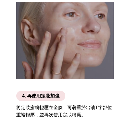
4. 再使用定妝加強
將定妝蜜粉輕壓在全臉，可著重於出油T字部位
重複輕壓，並再次使用定妝噴霧。