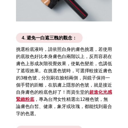
4. 避免一白遮三醜的觀念：
挑選粉底液時，請依照自身的膚色挑選，若使用
的底妝色好比本身膚色白兩階以上，反而容易在
膚色上形成灰階視覺效果，使氣色變差，也講低
了遮瑕效果。在挑選色號時，可選擇較接近膚色
的3種色號，分別刷在臉頰兩側，與鏡子保持一
個手臂的距離，在肌膚上隱形的色號，就是接近
自身膚色的粉底色好了！而資生堂的
超進化光感
緊緻粉底
，專為台灣女性精選出12種色號，無
論膚色白皙、健康，象牙或玫瑰，都能找到最合
字的色選。