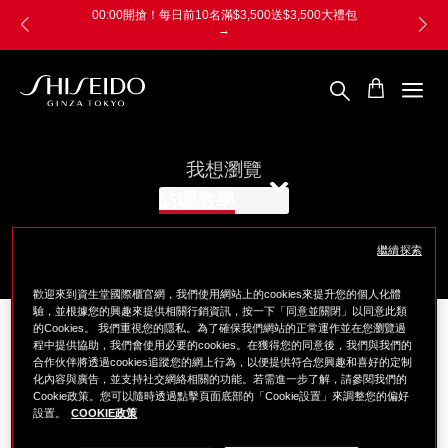
跳
Skip
00:00開搶！每日前10名滿$3,500送$3,500大禮包
至
to
→
主
main
要
content
內
容
SHISEIDO
資
生
堂
我想瀏覽
國
防曬教學
際
櫃
繼續探索
歡迎來到資生堂國際櫃官網，我們使用網站上的cookies來提升您的個人化體
驗，並根據您的興趣來提供相關行銷資訊，按一下「同意並關閉」以同意此類
資生堂國際櫃
美容教學
防曬教學
的Cookies。 我們重視您的隱私。為了確保我們網站的正常運作並在您瀏覽過
程中提供協助，我們會使用必要的cookies。在獲得您的同意後，我們與我們的
篩選
合作伙伴將透過cookies追蹤您的網上行為，以便提供符合您興趣和喜好的定制
化內容與廣告，並支持社交網絡相關的功能。若需進一步了解，請參閱我們的
Cookie政策。您可以隨時透過點擊頁面底部的「Cookie設置」來調整您的偏好
2
個搜尋結果
設置。
COOKIE政策