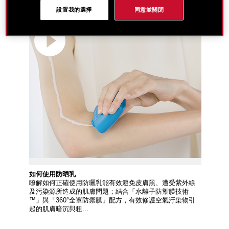
設置我的選擇
同意並關閉
如何使用防晒乳
瞭解如何正確使用防曬乳能有效避免皮膚黑、遭受紫外線
及污染源所造成的肌膚問題；結合「水離子防禦膜技術
™」與「360°全罩防禦膜」配方，有效修護空氣汙染物引
起的肌膚暗沉與粗...