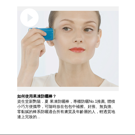
如何使用果凍防曬棒？
資生堂新艷陽．夏 果凍防曬棒，專櫃防曬No.1推薦, 體積
小巧方便攜帶，可隨時放在包包中補擦。好推、無負擔、
零黏膩的棒系防曬適合所有膚質及年齡層的人，輕透質地
連上完妝的...