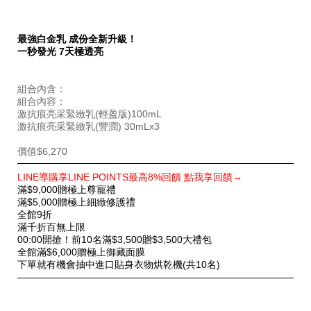
最強白金乳 成份全新升級！
一秒發光 7天極透亮
組合內含：
組合內容：
激抗痕亮采緊緻乳(輕盈版)100mL
激抗痕亮采緊緻乳(豐潤) 30mLx3
價值$6,270
特
LINE導購享LINE POINTS最高8%回饋 點我享回饋→
別
滿$9,000贈極上尊寵禮
優
滿$5,000贈極上細緻修護禮
惠
全館9折
滿千折百無上限
00:00開搶！前10名滿$3,500贈$3,500大禮包
全館滿$6,000贈極上御藏面膜
下單就有機會抽中進口貼身衣物烘乾機(共10名)