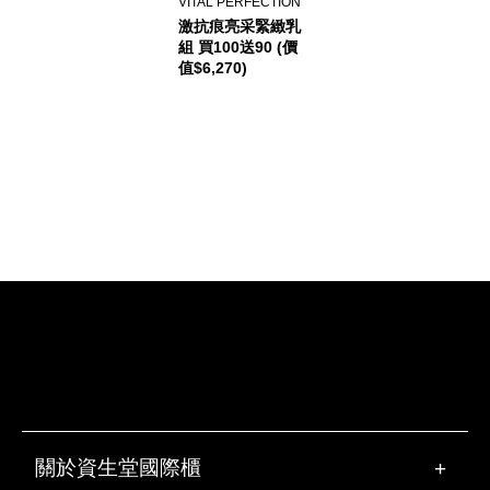
VITAL PERFECTION
激抗痕亮采緊緻乳
組 買100送90 (價
值$6,270)
關於資生堂國際櫃
+