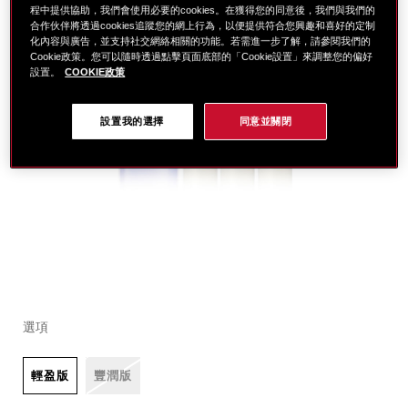
程中提供協助，我們會使用必要的cookies。在獲得您的同意後，我們與我們的
合作伙伴將透過cookies追蹤您的網上行為，以便提供符合您興趣和喜好的定制
化內容與廣告，並支持社交網絡相關的功能。若需進一步了解，請參閱我們的
Cookie政策。您可以隨時透過點擊頁面底部的「Cookie設置」來調整您的偏好
設置。
COOKIE政策
設置我的選擇
同意並關閉
細
https://www.global-
項
變
節
shiseido.com.tw/%E8%B3%87%E7%94%9F%E5%A0
目
動
選項
%E6%BF%80%E6%8A%97%E7%97%95%E4%BA%AE%
編
%E8%B2%B7100%E9%80%8190-
號。
%28%E5%83%B9%E5%80%BC%246%2C270%29-
SB000003236
輕盈版
豐潤版
SB000003236.html