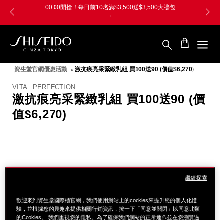
跳
Skip
00:00開搶！每日前10名滿$3,500送$3,500大禮包
至
to
→
主
main
要
content
內
容
SHISEIDO
資
資生堂官網優惠活動
激抗痕亮采緊緻乳組 買100送90 (價值$6,270)
生
堂
VITAL PERFECTION
國
激抗痕亮采緊緻乳組 買100送90 (價
際
櫃
值$6,270)
圖
像
繼續探索
歡迎來到資生堂國際櫃官網，我們使用網站上的cookies來提升您的個人化體
驗，並根據您的興趣來提供相關行銷資訊，按一下「同意並關閉」以同意此類
的Cookies。 我們重視您的隱私。為了確保我們網站的正常運作並在您瀏覽過