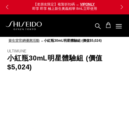
跳
Skip
【老朋友限定】複製折扣碼 →
VIPONLY
至
to
即享 即享 極上新生奧義精華 8mL
立即使用
主
main
要
content
內
容
SHISEIDO
資
資生堂官網優惠活動
小紅瓶30mL明星體驗組 (價值$5,024)
生
堂
ULTIMUNE
國
小紅瓶30mL明星體驗組 (價值
際
櫃
$5,024)
圖
像