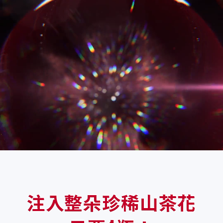
注入整朵珍稀山茶花