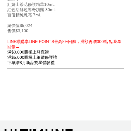
紅妍山茶花修護精華10mL
紅色活酵超導奇蹟露 30mL
百優精純乳霜 7mL
總價值$5,024
售價$3,100
特
LINE導購享LINE POINTS最高8%回饋，滿額再贈300點 點我享
別
回饋→
優
滿$9,000贈極上尊寵禮
惠
滿$5,000贈極上細緻修護禮
下單贈8月新品雙星體驗禮