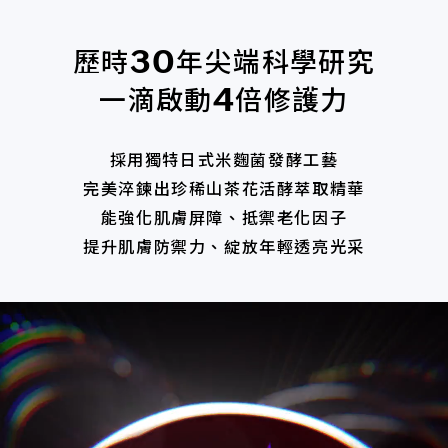
歷時
年尖端科學研究
30
一滴啟動
倍修護力
4
採用獨特日式米麴菌發酵工藝
完美淬鍊出珍稀山茶花活酵萃取精華
能強化肌膚屏障、抵禦老化因子
提升肌膚防禦力、綻放年輕透亮光采