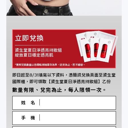
立即兌換
資生堂夏日淨透亮持妝組
綻放夏日穩定透亮肌
*實際兌換數量以各櫃點現場庫存為準，送完為止，恕不補發。
即日起至8/31填寫以下資料，憑簡訊兌換頁面至資生堂
國際櫃，即可領取【資生堂夏日淨透亮持妝組】乙份
數量有限、兌完為止，每人限領一次。