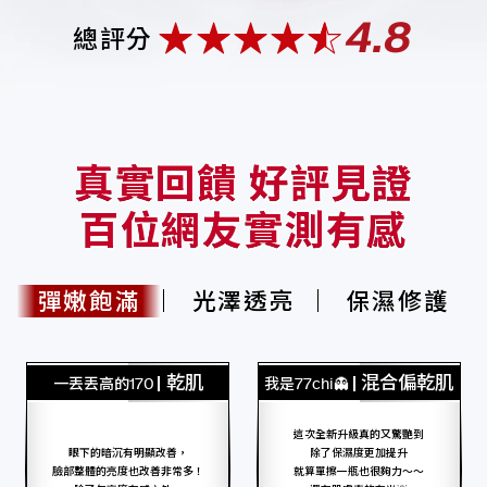
4.8
總評分
真實回饋 好評見證
百位網友實測有感
彈嫩飽滿
光澤透亮
保濕修護
乾肌
混合偏乾肌
一丟丟高的170
我是77chi👻
這次全新升級真的又驚艷到
眼下的暗沉有明顯改善，
除了保濕度更加提升
臉部整體的亮度也改善非常多！
就算單擦一瓶也很夠力～～