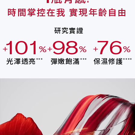
時間掌控在我 實現年齡自由
研究實證
1
0
1
9
8
7
6
+
%
+
%
+
%
0
9
0
8
7
6
5
光澤透亮
彈嫩飽滿
保濕修護
***
***
****
9
8
9
7
6
5
4
8
7
8
6
5
4
3
7
6
7
5
4
3
2