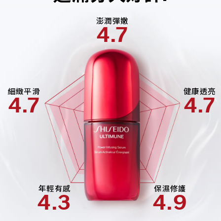
澎潤彈嫩
4.7
細緻平滑
健康透亮
4.7
4.7
年輕有感
保濕修護
4.3
4.9