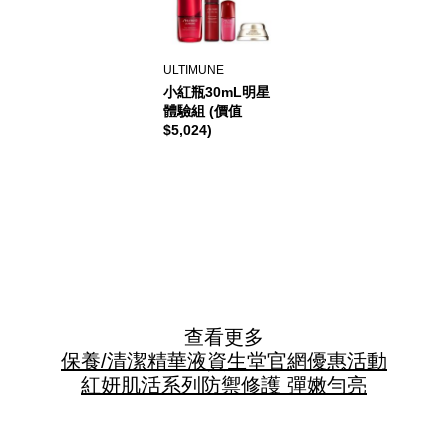
ULTIMUNE
小紅瓶30mL明星
體驗組 (價值
$5,024)
查看更多
保養/清潔
精華液
資生堂官網優惠活動
紅妍肌活系列
防禦修護 彈嫩勻亮