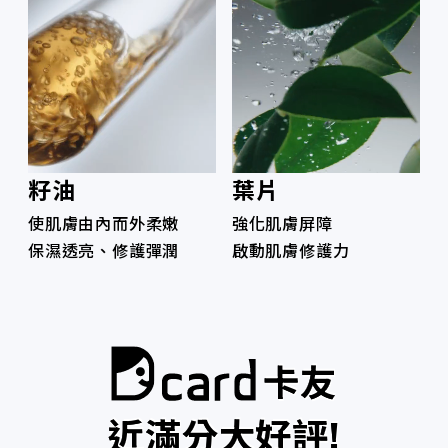
籽油
葉片
使肌膚由內而外柔嫩
強化肌膚屏障
保濕透亮、修護彈潤
啟動肌膚修護力
卡友
近滿分大好評!