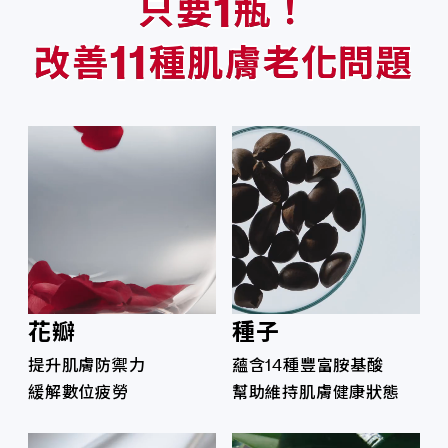
1
只要
瓶！
11
改善
種肌膚老化問題
花瓣
種子
提升肌膚防禦力
蘊含14種豐富胺基酸
緩解數位疲勞
幫助維持肌膚健康狀態