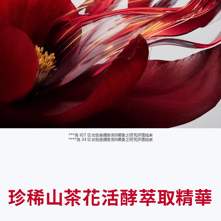
6
5
6
4
3
2
1
5
4
5
3
2
1
0
4
3
4
2
1
0
9
3
2
3
1
0
9
8
2
1
2
0
9
8
7
***為 107 位女性連續使用8週後之研究評價結果
****為 34 位女性連續使用8週後之研究評價結果
珍稀山茶花活酵萃取精華