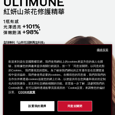
ULTIMUNE
紅妍山茶花修護精華
1
瓶有感
+101%
光澤透亮
*
+98%
彈嫩飽滿
全球專利「山茶花活酵再生科技」
**
針對肌膚老化根源 深層修護
繼續探索
FAST
極速見效
SLOW
延緩老化
歡迎來到資生堂國際櫃官網，我們使用網站上的cookies來提升您的個人化體
FREE
年齡自由
驗，並根據您的興趣來提供相關行銷資訊，按一下「同意並關閉」以同意此類
的Cookies。 我們重視您的隱私。為了確保我們網站的正常運作並在您瀏覽過
程中提供協助，我們會使用必要的cookies。在獲得您的同意後，我們與我們的
合作伙伴將透過cookies追蹤您的網上行為，以便提供符合您興趣和喜好的定制
立即體驗
化內容與廣告，並支持社交網絡相關的功能。若需進一步了解，請參閱我們的
Cookie政策。您可以隨時透過點擊頁面底部的「Cookie設置」來調整您的偏好
設置。
COOKIE政策
了解更多
設置我的選擇
同意並關閉
*107位女性使用本產品8周後，消費者
以視覺類比量表法自我評估測試結果
** 指乾燥引發細紋與皺紋等老化因素