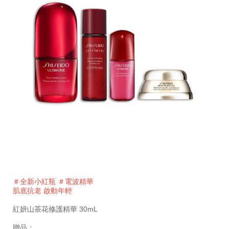
細
https://www.global-
項
節
shiseido.com.tw/%E8%B3%87%E7%94%9F%E5%A0
目
＃全新小紅瓶 ＃電波精華
%E5%B0%8F%E7%B4%85%E7%93%B630ml%E6%98%
編
肌底抗老 啟動年輕
%28%E5%83%B9%E5%80%BC%245%2C024%29-
號。
SB000002460.html
SB000002460
紅妍山茶花修護精華 30mL
贈品：