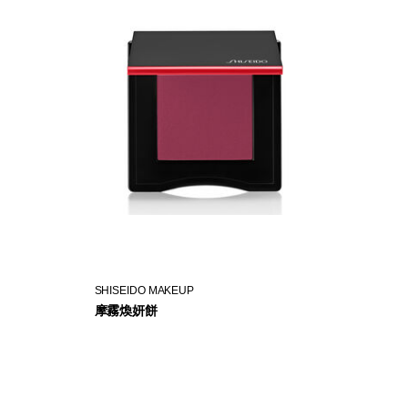
SHISEIDO MAKEUP
摩霧煥妍餅