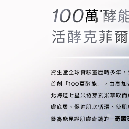
100
萬
酵
*
活酵克菲
資生堂全球實驗室歷時多年，
首創「100萬酵能」，由高
北海道七星米發芽玄米萃取而
膚底層、促進肌底循環、使肌
奇蹟
譽為能見證肌膚奇蹟的—