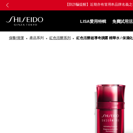
跳
Skip
至
to
主
main
要
content
LISA愛用特輯
免費試用活
內
SHISEIDO
容
資
保養/清潔
產品系列
紅色活酵系列
紅色活酵超導奇蹟露 精華水 / 保濕化
生
堂
國
際
櫃
圖
像