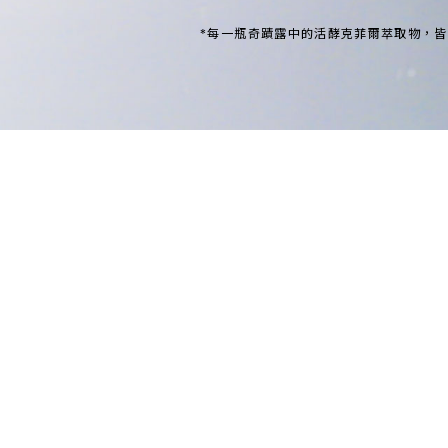
*每一瓶奇蹟露中的活酵克菲爾萃取物，皆