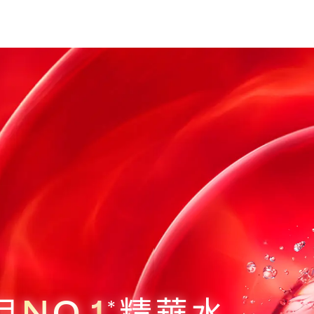
目
NO.1
精華水
*