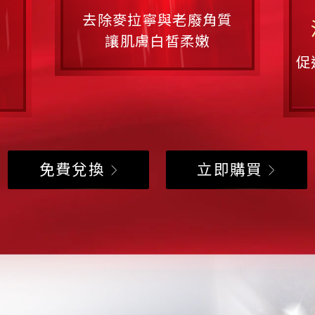
去除麥拉寧與老廢角質
讓肌膚白皙柔嫩
促
免費兌換
立即購買