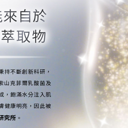
能來自於
爾萃取物
秉持不斷創新科研，
加索山克菲爾乳酸菌及
成，飽滿水分注入肌
膚健康明亮，因此被
研究所
。