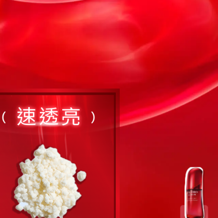
速透亮
(
)