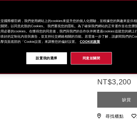
選項
%E7%B4%85%
編
%E7%B2%BE%
號。
%2F-
1011964710BA
145ml
堂國際櫃官網，我們使用網站上的cookies來提升您的個人化體驗，並根據您的興趣來提供
%E4%BF%9D%
關閉」以同意此類的Cookies。 我們重視您的隱私。為了確保我們網站的正常運作並在您瀏
%E5%8C%96%
用必要的cookies。在獲得您的同意後，我們與我們的合作伙伴將透過cookies追蹤您的網
喜好的定制化內容與廣告，並支持社交網絡相關的功能。若需進一步了解，請參閱我們的Cook
1011964710.htm
擊頁面底部的「Cookie設置」來調整您的偏好設置。
COOKIE政策
特
LINE導購享LINE 
別
滿$9,000贈極上尊寵
設置我的選擇
同意並關閉
優
滿$5,000贈極上細
惠
NT$3,200
加
產
缺貨
入
品
購
操
物
作
尋找櫃點
車