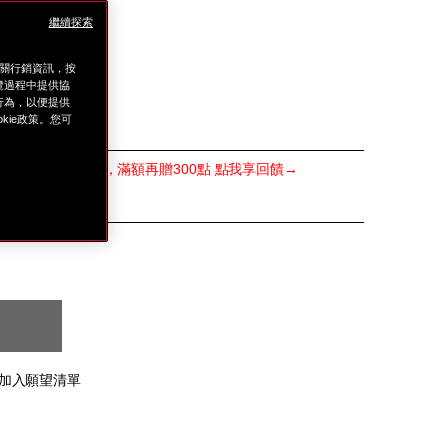
E8%89%B2%E6%B4%BB%E9%85%B5%E8%B6%85%
繼續探索
E8%8F%AF%E6%B0%B4-
SE
相關行銷資訊，按
E6%BF%95%E5%8C%96%E5%A6%9D%E6%B0%B4%
覽過程中提供協
E5%A6%9D%E6%B0%B4%E6%8E%A8%E8%96%A6-
上行為，以便提供
ie政策。您可
l
POINTS最高8%回饋，滿額再贈300點 點我享回饋→
禮
緻修護禮
加入願望清單