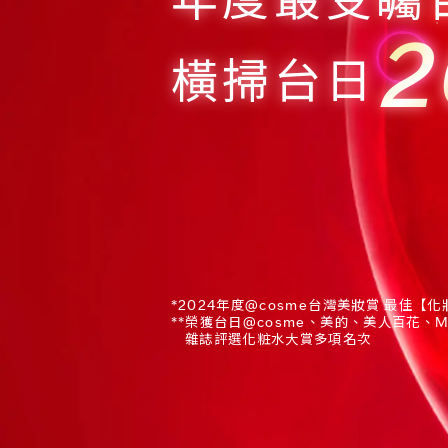
2
橫掃台日
*2024年度@cosme台灣美妝賞 最佳【化
**榮獲台日@cosme、美的、美人百花、M
雜誌評選化粧水大賞多項名次