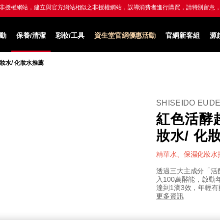
LINE導購享LINE POINTS 最高8%回饋，
滿額再贈300點 點我享回饋→
動
保養/清潔
彩妝/工具
資生堂官網優惠活動
官網新客組
源
妝水/ 化妝水推薦
SHISEIDO EUD
紅色活酵超
妝水/ 化
精華水、保濕化妝水
透過三大主成分「活
入100萬酵能，啟動
達到1滴3效，年輕
更多資訊
細
https://www.glob
項
變
節
shiseido.co
目
動