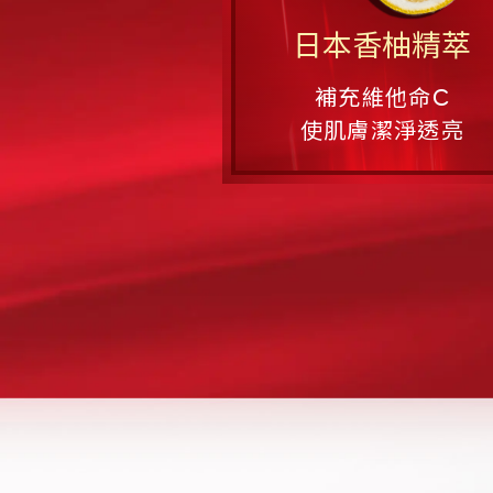
日本香柚精萃
補充維他命C
使肌膚潔淨透亮