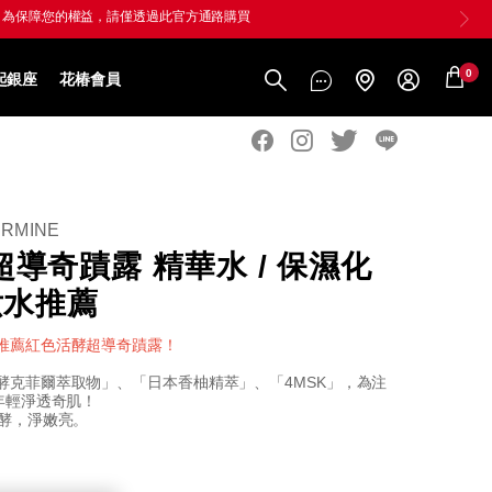
0
起銀座
花椿會員
ERMINE
導奇蹟露 精華水 / 保濕化
妝水推薦
推薦紅色活酵超導奇蹟露！
酵克菲爾萃取物」、「日本香柚精萃」、「4MSK」，為注
年輕淨透奇肌！
有酵，淨嫩亮。
al-
m.tw/%E7%B4%85%E8%89%B2%E6%B4%BB%E9%85%