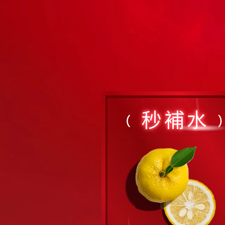
秒補水
(
)