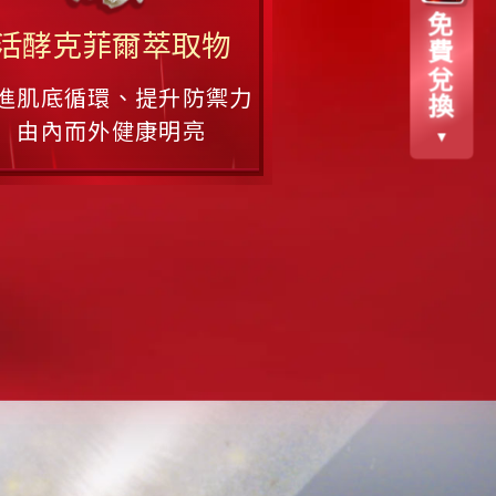
免
活酵克菲爾萃取物
費
兌
進肌底循環、提升防禦力
換
由內而外健康明亮