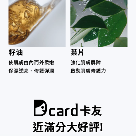
籽油
葉片
使肌膚由內而外柔嫩
強化肌膚屏障
保濕透亮、修護彈潤
啟動肌膚修護力
卡友
近滿分大好評!