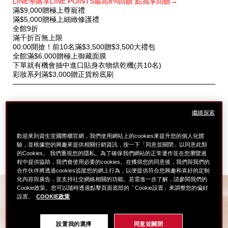
LINE導購享LINE POINTS最高8%回饋 點我享回饋→
別
滿$9,000贈極上尊寵禮
優
滿$5,000贈極上細緻修護禮
惠
全館9折
滿千折百無上限
00:00開搶！前10名滿$3,500贈$3,500大禮包
全館滿$6,000贈極上御藏面膜
下單就有機會抽中進口貼身衣物烘乾機(共10名)
彩妝系列滿$3,000贈正貨粉底刷
繼續探索
歡迎來到資生堂國際櫃官網，我們使用網站上的cookies來提升您的個人化體
驗，並根據您的興趣來提供相關行銷資訊，按一下「同意並關閉」以同意此類
的Cookies。 我們重視您的隱私。為了確保我們網站的正常運作並在您瀏覽過
程中提供協助，我們會使用必要的cookies。在獲得您的同意後，我們與我們的
合作伙伴將透過cookies追蹤您的網上行為，以便提供符合您興趣和喜好的定制
化內容與廣告，並支持社交網絡相關的功能。若需進一步了解，請參閱我們的
Cookie政策。您可以隨時透過點擊頁面底部的「Cookie設置」來調整您的偏好
設置。
COOKIE政策
以光修飾 鎖水貼膚
12
*
輕盈持光
小時
綻放空氣感柔光
設置我的選擇
同意並關閉