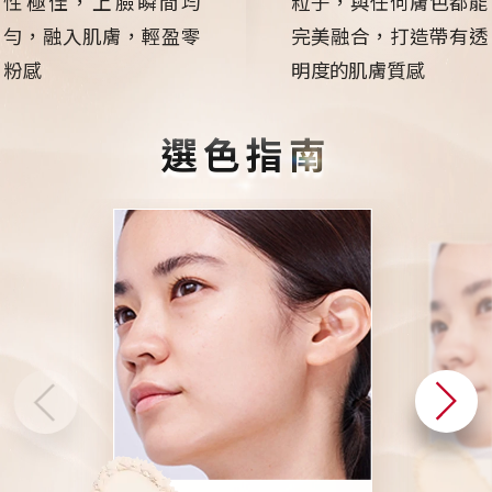
性極佳，上臉瞬間均
粒子，與任何膚色都能
勻
，
融入肌膚，輕盈零
完美融合，打造帶有透
粉感
明度的肌膚質感
選色指南
02 S