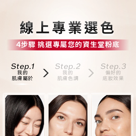
線上專業選色
4步驟 挑選專屬您的資生堂粉底
Step.1
Step.2
Step.3
我的
我的
偏好的
肌膚屬於
肌膚色調
底妝效果