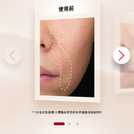
3
5
3
8
使用前
9
7
9
9
2
4
2
7
1
3
1
6
0
2
0
5
**28名女性連續12週臨床研究的未修圖典型結果照片