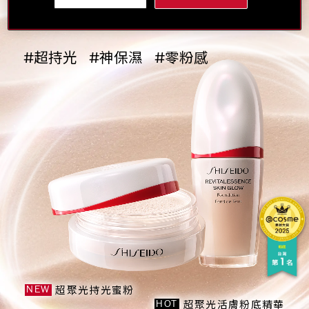
首創玻尿酸持光粉末 搭載七色珍珠光學
#超持光
#神保濕
#零粉感
超聚光持光蜜粉
NEW
超聚光活膚粉底精華
HOT