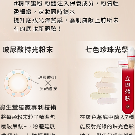
#精華蜜粉 粉體注入保養成分，粉質輕
盈細緻，定妝同時鎖水
提升底妝光澤質感，為肌膚獻上前所未
有的底妝新體驗！
玻尿酸持光粉末
七色珍珠光學
玻尿酸GL
立
即
菸鹼醯胺
體
驗
資生堂獨家專利技術
將每顆粉末粒子精準包
在膚色基底中融入7種
覆玻尿酸+
，
粉體延展
能反射光線的珠光色彩