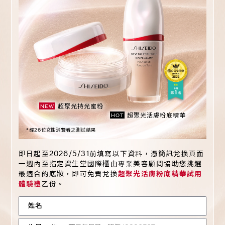
超聚光持光蜜粉
NEW
超聚光活膚粉底精華
HOT
*經26位女性消費者之測試結果
即日起至2026/5/31前填寫以下資料，憑簡訊兌換頁面
一週內至指定資生堂國際櫃由專業美容顧問協助您挑選
最適合的底妝，即可免費兌換
超聚光活膚粉底精華試用
體驗禮
乙份。