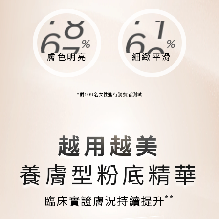
6
4
6
6
9
1
9
4
5
3
5
5
%
%
8
0
8
3
膚色明亮
細緻平滑
4
2
4
4
7
9
7
2
*對109名女性進行消費者測試
3
1
3
3
6
8
6
1
2
0
2
2
越用越美
5
7
5
0
養膚型粉底精華
1
9
1
1
4
6
4
9
**
臨床實證膚況持續提升
0
8
0
0