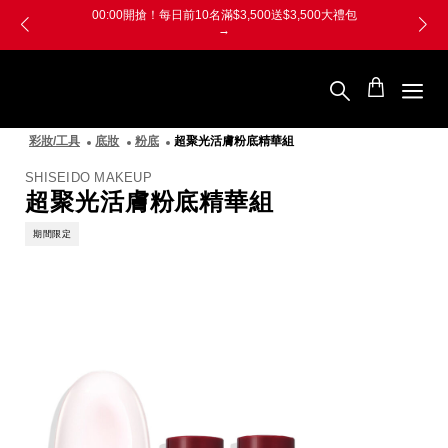
跳
Skip
【防詐騙提醒】接獲可疑電話請撥165專線進行確認
至
to
主
main
要
content
SHISEIDO
內
資
容
生
堂
彩妝/工具
底妝
粉底
超聚光活膚粉底精華組
國
際
櫃
SHISEIDO MAKEUP
超聚光活膚粉底精華組
期間限定
圖
像