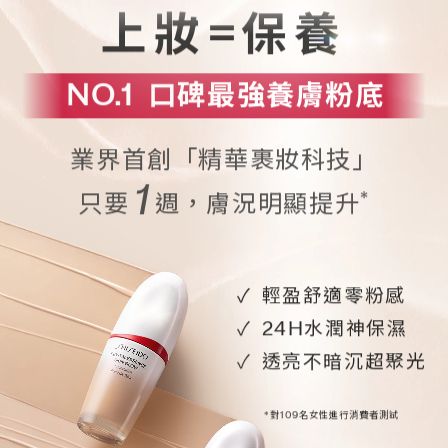
上妝=保養
NO.1
口碑最強養膚粉底
業界首創「精華裹妝科技」
1
*
只要
週，膚況明顯提升
輕盈舒適零粉感
24H水潤神保濕
透亮不暗沉超聚光
*對109名女性進行消費者測試