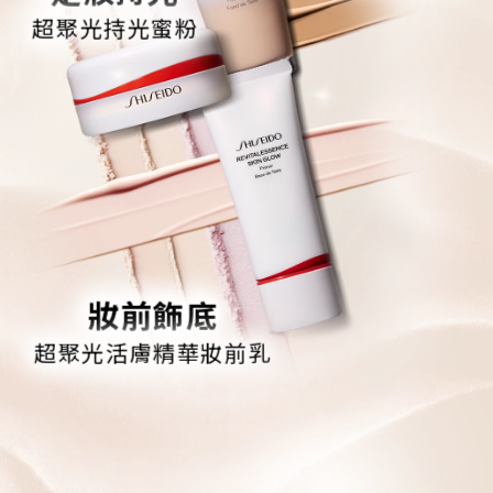
超聚光持光蜜粉
妝前飾底
超聚光活膚精華妝前乳