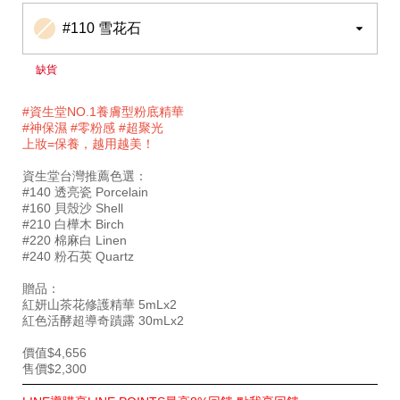
#110 雪花石
缺貨
#資生堂NO.1養膚型粉底精華
#神保濕 #零粉感 #超聚光
上妝=保養，越用越美！
資生堂台灣推薦色選：
#140 透亮瓷 Porcelain
#160 貝殼沙 Shell
#210 白樺木 Birch
#220 棉麻白 Linen
#240 粉石英 Quartz
贈品：
紅妍山茶花修護精華 5mLx2
紅色活酵超導奇蹟露 30mLx2
價值$4,656
售價$2,300
特