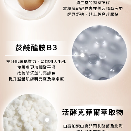
資生堂的獨家技術
將粉底輕輕包裹在美容精華液中
輕盈舒適，越上越亮超服貼
菸鹼醯胺B3
提升肌膚抵禦力，緊緻粗大毛孔
使肌膚更加細緻平滑
改善暗沉並勻亮膚色
提升整體肌膚明亮度及柔嫩度
活酵克菲爾萃取物
由高加索山克菲爾乳酸菌及北海