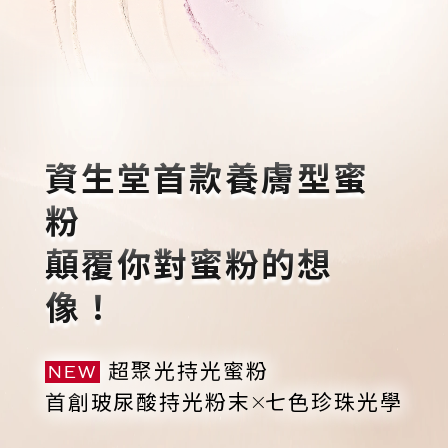
超聚光活膚粉底精華
重新選色
立即選購
資生堂首款養膚型蜜
粉
顛覆你對蜜粉的想
像！
超聚光持光蜜粉
NEW
首創玻尿酸持光粉末
七色珍珠光學