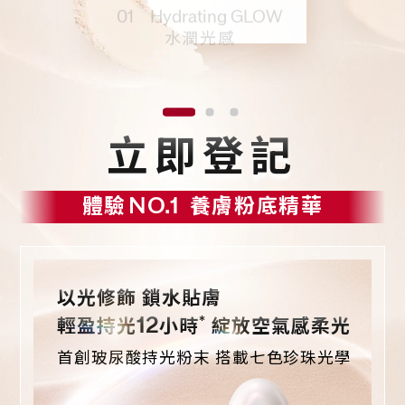
01 Hydrating GLOW
水潤光感
立即登記
體驗
NO.1
養膚粉底精華
以光修飾 鎖水貼膚
*
12
輕盈持光
小時
綻放空氣感柔光
首創玻尿酸持光粉末 搭載七色珍珠光學