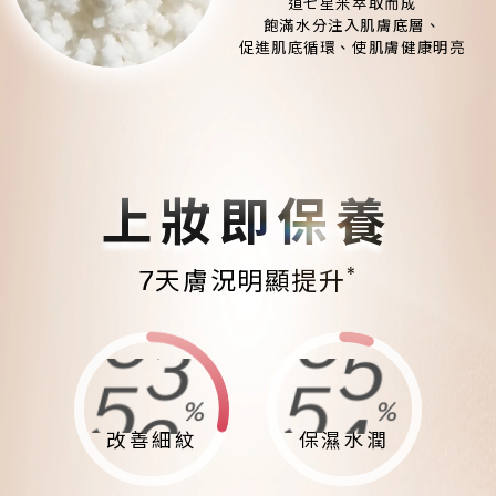
道七星米萃取而成
飽滿水分注入肌膚底層、
促進肌底循環、使肌膚健康明亮
上妝即保養
*
7天膚況明顯提升
8
6
8
8
%
%
7
5
7
7
改善細紋
保濕水潤