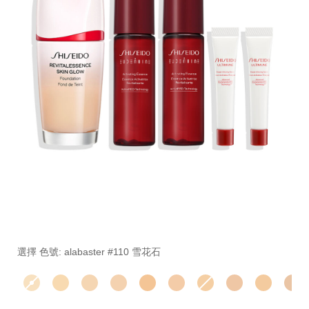
細
https://www.global-
項
節
shiseido.com.tw/%E5%AE%98%E7%B6%B2%E7%8D
目
變
%E8%B6%85%E8%81%9A%E5%85%89%E6%B4%BB%E
編
選擇 色號: alabaster #110 雪花石
動
SB000002323.html
號。
GLS0164