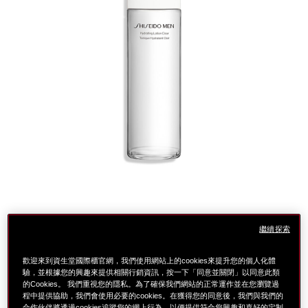
繼續探索
細
https://www.global-
項
節
shiseido.com.tw/%E7%94%B7%E4%BA%BA%E6%A5%B
目
注入水分，讓您煥然一新。為您的肌膚補充水分，創造水潤肌
%E7%94%B7%E4%BA%BA%E6%A5%B5%E8%87%B4%
編
歡迎來到資生堂國際櫃官網，我們使用網站上的cookies來提升您的個人化體
膚。
驗，並根據您的興趣來提供相關行銷資訊，按一下「同意並關閉」以同意此類
%E5%8C%96%E5%A6%9D%E6%B0%B4-
號。
的Cookies。 我們重視您的隱私。為了確保我們網站的正常運作並在您瀏覽過
%2F-
10120850101
超涵水配方（Aquainpool）可立即吸收而不油膩，有助於水分滲
程中提供協助，我們會使用必要的cookies。在獲得您的同意後，我們與我們的
%E5%8C%96%E5%A6%9D%E6%B0%B4%E6%8E%A8%
透。
合作伙伴將透過cookies追蹤您的網上行為，以便提供符合您興趣和喜好的定制