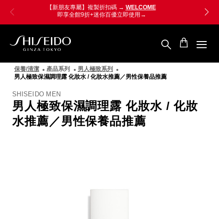
跳
Skip
LINE導購享LINE POINTS 最高8%回饋，
至
to
滿額再贈300點 點我享回饋→
主
main
要
content
內
容
SHISEIDO
資
保養/清潔
產品系列
男人極致系列
生
男人極致保濕調理露 化妝水 / 化妝水推薦／男性保養品推薦
堂
國
SHISEIDO MEN
際
男人極致保濕調理露 化妝水 / 化妝
櫃
水推薦／男性保養品推薦
圖
像