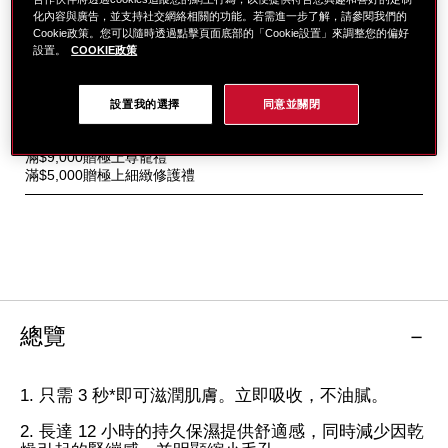
10120850101.html
化內容與廣告，並支持社交網絡相關的功能。若需進一步了解，請參閱我們的
提供舒適感，同時減少因乾燥引起的緊繃感，改善毛孔問題。
Cookie政策。您可以隨時透過點擊頁面底部的「Cookie設置」來調整您的偏好
設置。
COOKIE政策
防止粗糙和刮鬍後的損傷。
更多資訊
設置我的選擇
同意並關閉
特
LINE導購享LINE POINTS最高8%回饋，滿額再贈300點 點我享
別
回饋→
優
滿$9,000贈極上尊寵禮
惠
滿$5,000贈極上細緻修護禮
總覽
1. 只需 3 秒*即可滋潤肌膚。立即吸收，不油膩。
2. 長達 12 小時的持久保濕提供舒適感，同時減少因乾