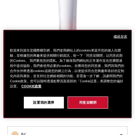
繼續探索
歡迎來到資生堂國際櫃官網，我們使用網站上的cookies來提升您的個人化體
驗，並根據您的興趣來提供相關行銷資訊，按一下「同意並關閉」以同意此類
的Cookies。 我們重視您的隱私。為了確保我們網站的正常運作並在您瀏覽過
程中提供協助，我們會使用必要的cookies。在獲得您的同意後，我們與我們的
合作伙伴將透過cookies追蹤您的網上行為，以便提供符合您興趣和喜好的定制
化內容與廣告，並支持社交網絡相關的功能。若需進一步了解，請參閱我們的
Cookie政策。您可以隨時透過點擊頁面底部的「Cookie設置」來調整您的偏好
設置。
COOKIE政策
細
https://www.global-
項
節
shiseido.com.tw/%E6%BF%80%E9%80%8F%E5%85%8
目
變
%E7%BE%8E%E9%80%8F%E7%99%BD%E6%B7%A1%
編
選擇 色號: ivory iv
設置我的選擇
同意並關閉
動
1011046040.html
號。
1011046040
IV