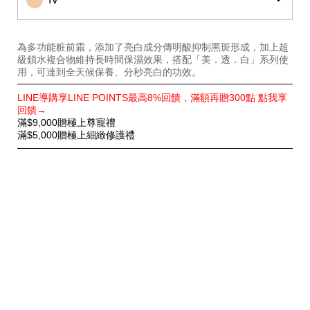
為多功能粧前霜，添加了亮白成分傳明酸抑制黑斑形成，加上超
級鎖水複合物維持長時間保濕效果，搭配「美．透．白」系列使
用，可達到全天候保養、分秒亮白的功效。
特
LINE導購享LINE POINTS最高8%回饋，滿額再贈300點 點我享
別
回饋→
優
滿$9,000贈極上尊寵禮
惠
滿$5,000贈極上細緻修護禮