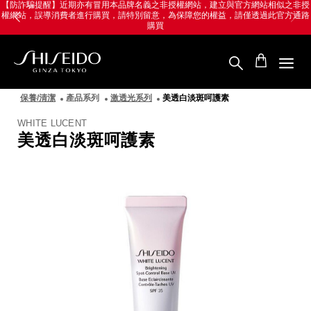
跳
Skip
【防詐騙提醒】近期亦有冒用本品牌名義之非授權網站，建立與官方網站相似之非授
權網站，誤導消費者進行購買，請特別留意，為保障您的權益，請僅透過此官方通路
至
to
購買
主
main
要
content
內
容
SHISEIDO
資
保養/清潔
產品系列
激透光系列
美透白淡斑呵護素
生
堂
WHITE LUCENT
國
美透白淡斑呵護素
際
櫃
圖
像