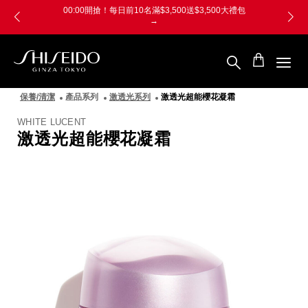
跳
Skip
00:00開搶！每日前10名滿$3,500送$3,500大禮包
至
to
→
主
main
要
content
內
容
SHISEIDO
資
保養/清潔
產品系列
激透光系列
激透光超能櫻花凝霜
生
堂
WHITE LUCENT
國
激透光超能櫻花凝霜
際
櫃
圖
像