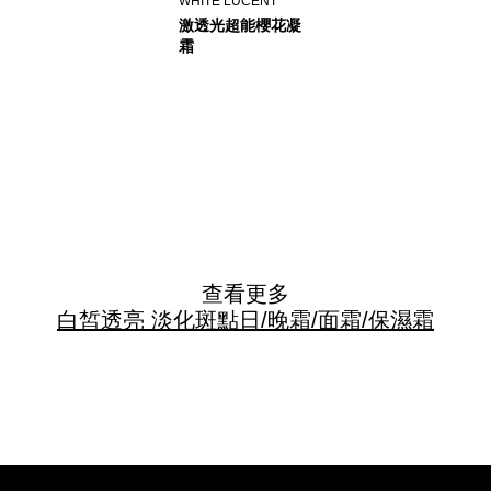
WHITE LUCENT
激透光超能櫻花凝
霜
查看更多
白皙透亮 淡化斑點
日/晚霜/面霜/保濕霜