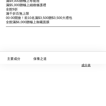
滿$9,000贈極上尊寵禮
優
滿$5,000贈極上細緻修護禮
惠
全館9折
滿千折百無上限
00:00開搶！前10名滿$3,500贈$3,500大禮包
全館滿$6,000贈極上御藏面膜
主要成分
保養之道
成分表