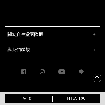
關於資生堂國際櫃
+
與我們聯繫
+
Copyright ©2020 Taiwan
加
產
Shiseido Co., Ltd. All rights
NT$3,100
缺貨
入
品
reserved.