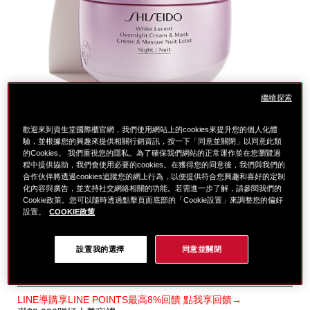
繼續探索
歡迎來到資生堂國際櫃官網，我們使用網站上的cookies來提升您的個人化體
驗，並根據您的興趣來提供相關行銷資訊，按一下「同意並關閉」以同意此類
的Cookies。 我們重視您的隱私。為了確保我們網站的正常運作並在您瀏覽過
程中提供協助，我們會使用必要的cookies。在獲得您的同意後，我們與我們的
合作伙伴將透過cookies追蹤您的網上行為，以便提供符合您興趣和喜好的定制
化內容與廣告，並支持社交網絡相關的功能。若需進一步了解，請參閱我們的
Cookie政策。您可以隨時透過點擊頁面底部的「Cookie設置」來調整您的偏好
細
https://www.global-
項
設置。
COOKIE政策
節
shiseido.com.tw/%E6%BF%80%E9%80%8F%E5%85%8
目
全新激透光超能櫻花凝霜一抹就能啟動肌膚的亮白機能，除了能
%E6%BF%80%E9%80%8F%E5%85%89%E8%B6%85%
編
夠針對已經生成的黑色素做淡化外，更能預防黑色素生成，避免
1011493340.html
號。
產生黑斑和雀斑，預防因乾燥和老化所造成的暗沉傷害，保持肌
設置我的選擇
同意並關閉
1011493340
膚 水嫩保濕，一覺醒來，就能看見透亮，實現櫻花粉嫩綻白
肌。
特
LINE導購享LINE POINTS最高8%回饋 點我享回饋→
別