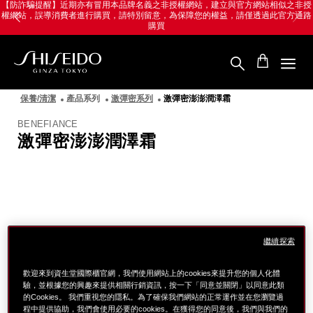
跳
Skip
【防詐騙提醒】近期亦有冒用本品牌名義之非授權網站，建立與官方網站相似之非授
權網站，誤導消費者進行購買，請特別留意，為保障您的權益，請僅透過此官方通路
至
to
購買
主
main
要
content
內
容
SHISEIDO
資
保養/清潔
產品系列
激彈密系列
激彈密澎澎潤澤霜
生
堂
BENEFIANCE
國
激彈密澎澎潤澤霜
際
櫃
圖
像
繼續探索
歡迎來到資生堂國際櫃官網，我們使用網站上的cookies來提升您的個人化體
驗，並根據您的興趣來提供相關行銷資訊，按一下「同意並關閉」以同意此類
的Cookies。 我們重視您的隱私。為了確保我們網站的正常運作並在您瀏覽過
程中提供協助，我們會使用必要的cookies。在獲得您的同意後，我們與我們的