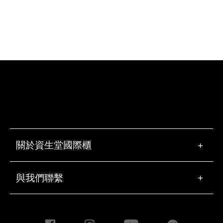
關於資生堂國際櫃
+
與我們聯繫
+