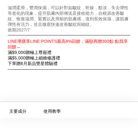
滋潤柔滑，豐潤保濕，可以針對如皺紋，乾燥，黯淡，失去彈性
等老化的現象，提升肌膚內部傳送及接收能力，自根源改善皺
紋、恢復滋潤、緊實以及滑順的肌膚感，達到長效保濕，讓肌膚
彈性有活力，並且徹底快速改善皺紋與細紋。
效期2027/7
特
LINE導購享LINE POINTS最高8%回饋，滿額再贈300點 點我享
別
回饋→
優
滿$9,000贈極上尊寵禮
惠
滿$5,000贈極上細緻修護禮
下單贈8月新品雙星體驗禮
主要成分
使用教學