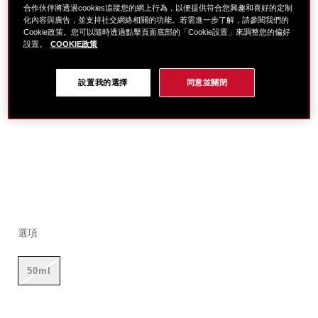
合作伙伴將透過cookies追蹤您的網上行為，以便提供符合您興趣和喜好的定制
化內容與廣告，並支持社交網絡相關的功能。若需進一步了解，請參閱我們的
Cookie政策。您可以隨時透過點擊頁面底部的「Cookie設置」來調整您的偏好
設置。
COOKIE政策
設置我的選擇
同意並關閉
細
https://www.global-
項
變
節
shiseido.com.tw/%E6%BF%80%E5%BD%88%E5%AF%
目
動
選項
%E6%BF%80%E5%BD%88%E5%AF%86%E6%BE%8E%
編
1011495430.html
號。
1011495430BASE
50ml