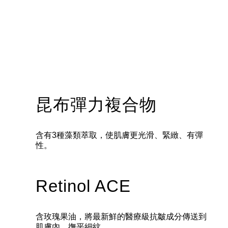
昆布彈力複合物
含有3種藻類萃取，使肌膚更光滑、緊緻、有彈
性。
Retinol ACE
含玫瑰果油，將最新鮮的醫療級抗皺成分傳送到
肌膚內，撫平細紋。