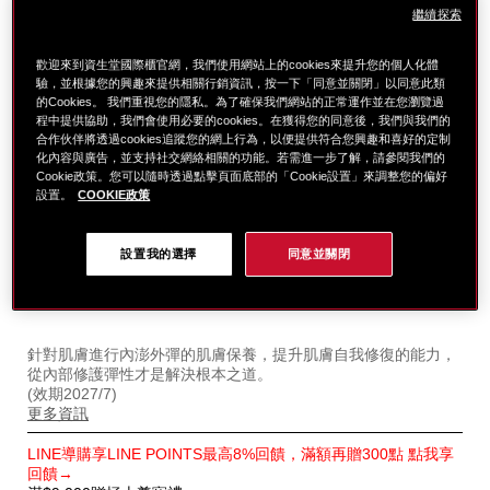
繼續探索
歡迎來到資生堂國際櫃官網，我們使用網站上的cookies來提升您的個人化體
驗，並根據您的興趣來提供相關行銷資訊，按一下「同意並關閉」以同意此類
的Cookies。 我們重視您的隱私。為了確保我們網站的正常運作並在您瀏覽過
程中提供協助，我們會使用必要的cookies。在獲得您的同意後，我們與我們的
合作伙伴將透過cookies追蹤您的網上行為，以便提供符合您興趣和喜好的定制
化內容與廣告，並支持社交網絡相關的功能。若需進一步了解，請參閱我們的
Cookie政策。您可以隨時透過點擊頁面底部的「Cookie設置」來調整您的偏好
設置。
COOKIE政策
設置我的選擇
同意並關閉
細
https://www.global-
項
節
shiseido.com.tw/%E6%BF%80%E5%BD%88%E5%AF%
目
針對肌膚進行內澎外彈的肌膚保養，提升肌膚自我修復的能力，
%E6%BF%80%E5%BD%88%E5%AF%86%E6%99%B6%E
編
從內部修護彈性才是解決根本之道。
1011558020.html
號。
(效期2027/7)
1011558020
更多資訊
特
LINE導購享LINE POINTS最高8%回饋，滿額再贈300點 點我享
別
回饋→
優