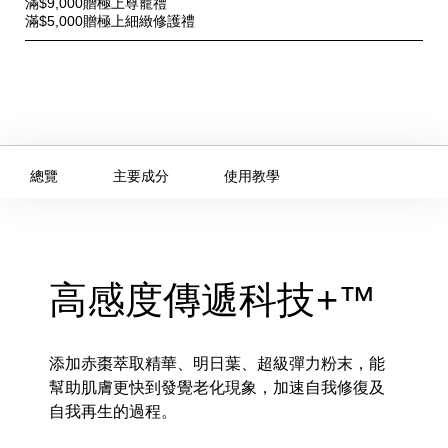
滿$9,000贈極上尊寵禮
惠
滿$5,000贈極上細緻修護禮
總覽
主要成分
使用教學
高感度傳遞科技+™
添加赤棗萃取精華、明日葉、超級彈力粉末，能
幫助肌膚更快到發覺老化現象，加速自我修復及
自我再生的過程。