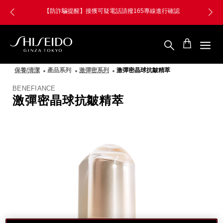
跳
Skip
【防詐騙提醒】接獲可疑電話請撥165專線進行確認
至
to
主
main
要
content
內
容
SHISEIDO
資
保養/清潔
產品系列
激彈密系列
激彈密晶球抗皺精萃
生
堂
BENEFIANCE
國
激彈密晶球抗皺精萃
際
櫃
圖
像