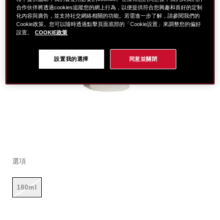
合作伙伴將透過cookies追蹤您的網上行為，以便提供符合您興趣和喜好的定制
化內容與廣告，並支持社交網絡相關的功能。若需進一步了解，請參閱我們的
Cookie政策。您可以隨時透過點擊頁面底部的「Cookie設置」來調整您的偏好
設置。
COOKIE政策
設置我的選擇
同意並關閉
細
https://www.global-
項
變
節
shiseido.com.tw/%E6%B4%97%E9%9D%A2%E4%B9%B3
目
動
選項
%7C-
編
%E5%8D%B8%E5%A6%9D%E6%B8%85%E6%BD%94-
號。
%E5%AE%8C%E7%BE%8E%E6%B0%B4%E6%BC%BE%
1011434140SHI
180ml
1011434140.html