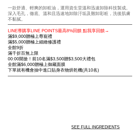
一款舒適、輕爽的卸粧油，運用資生堂溫和迅速卸除科技製成。
深入毛孔，徹底、溫和且迅速地卸除汙垢及難卸彩粧，洗後肌膚
不黏膩。
特
LINE導購享LINE POINTS最高8%回饋 點我享回饋→
別
滿$9,000贈極上尊寵禮
優
滿$5,000贈極上細緻修護禮
惠
全館9折
滿千折百無上限
00:00開搶！前10名滿$3,500贈$3,500大禮包
全館滿$6,000贈極上御藏面膜
下單就有機會抽中進口貼身衣物烘乾機(共10名)
SEE FULL INGREDIENTS