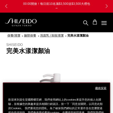
跳
Skip
00:00開搶！每日前10名滿$3,500送$3,500大禮包
至
to
→
主
main
要
content
內
容
SHISEIDO
資
保養/清潔
臉部保養
洗面乳 | 卸妝清潔
完美水漾潔顏油
生
堂
SHISEIDO
國
完美水漾潔顏油
際
櫃
圖
像
繼續探索
歡迎來到資生堂國際櫃官網，我們使用網站上的cookies來提升您的個人化體
驗，並根據您的興趣來提供相關行銷資訊，按一下「同意並關閉」以同意此類
的Cookies。 我們重視您的隱私。為了確保我們網站的正常運作並在您瀏覽過
程中提供協助，我們會使用必要的cookies。在獲得您的同意後，我們與我們的