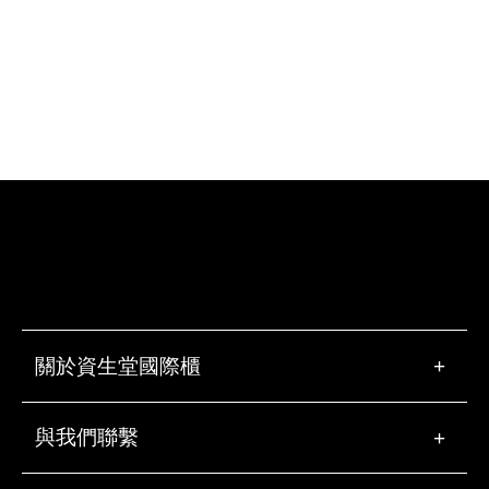
關於資生堂國際櫃
+
與我們聯繫
+