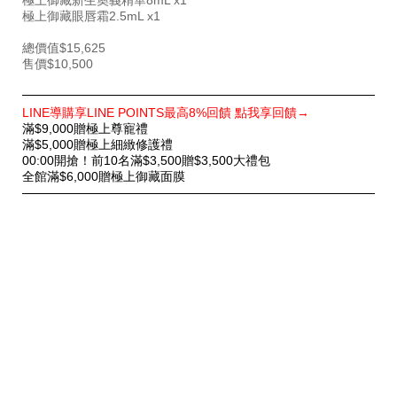
極上御藏眼唇霜2.5mL x1
總價值$15,625
售價$10,500
特
LINE導購享LINE POINTS最高8%回饋 點我享回饋→
別
滿$9,000贈極上尊寵禮
優
滿$5,000贈極上細緻修護禮
惠
00:00開搶！前10名滿$3,500贈$3,500大禮包
全館滿$6,000贈極上御藏面膜