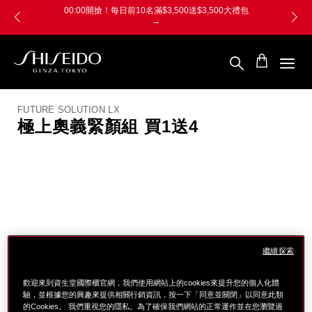
跳
Skip
00:00開搶！每日前10名滿$3,500送$3,500大禮包
至
to
→
主
main
要
content
內
容
SHISEIDO
資
生
FUTURE SOLUTION LX
堂
極上奧義緊顏組 買1送4
國
際
櫃
圖
像
繼續探索
歡迎來到資生堂國際櫃官網，我們使用網站上的cookies來提升您的個人化體
驗，並根據您的興趣來提供相關行銷資訊，按一下「同意並關閉」以同意此類
的Cookies。 我們重視您的隱私。為了確保我們網站的正常運作並在您瀏覽過