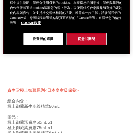
程中提供協助，我們會使用必要的cookies。在獲得您的同意後，我們與我們的
合作伙伴將透過cookies追蹤您的網上行為，以便提供符合您興趣和喜好的定制
化內容與廣告，並支持社交網絡相關的功能。若需進一步了解，請參閱我們的
Cookie政策。您可以隨時透過點擊頁面底部的「Cookie設置」來調整您的偏好
設置。
COOKIE政策
設置我的選擇
同意並關閉
細
https://www.global-
項
節
shiseido.com.tw/%E6%A5%B5%E4%B8%8A%E5%BE%
目
資生堂極上御藏系列<日本皇室級保養>
%E6%A5%B5%E4%B8%8A%E5%A5%A7%E7%BE%A9%
編
%E8%B2%B71%E9%80%814-
號。
組合內含：
SB000002409.html
SB000002409
極上御藏新生奧義精華50mL
贈品：
極上御藏潔膚皂50mL x1
極上御藏柔膚露75mL x1
極上御藏新生奧義精華8mL x1