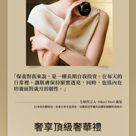
奢享頂級奢華禮