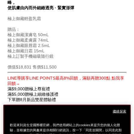
SB000003309.html
SB000003309
峰，
使肌膚由內而外細緻透亮 · 緊實澎彈
極上御藏輕盈乳霜
贈品：
極上御藏潔膚皂 50mL
極上御藏柔膚露 74mL
極上御藏眼唇霜 2.5mL
極上御藏日霜 15mL
極上訂製手機磁吸隨行鏡
價值$18,831 售價$11,500
特
LINE導購享LINE POINTS最高8%回饋，滿額再贈300點 點我享
別
回饋→
優
滿$9,000贈極上尊寵禮
惠
滿$5,000贈極上細緻修護禮
下單贈8月新品雙星體驗禮
繼續探索
歡迎來到資生堂國際櫃官網，我們使用網站上的cookies來提升您的個人化體
驗，並根據您的興趣來提供相關行銷資訊，按一下「同意並關閉」以同意此類