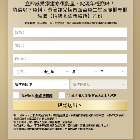
立即感受療癒修復能量，綻現年輕巔峰！
填寫以下資料，憑簡訊兌換頁面至資生堂國際櫃專櫃
領取【頂級奢華體驗禮】乙份
*數量有限，每人限領一次，兌完為止 *各百貨週年慶預購會及首四日期間不適用兌換