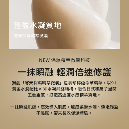
NEW 保濕精萃微囊科技
一抹瞬融 輕潤倍速修護
獨創「寒天保濕精萃微囊」包裹珍稀延命草精華，以9:1
黃金水潤配比×3D水凝網絡結構，融合日式和菓子過篩
工藝靈感，打造高濃度水感精華質地。
一抹瞬融肌膚，高效導入肌底，觸感柔滑水潤、彈嫩輕盈
不黏膩，帶來長效保濕體驗。