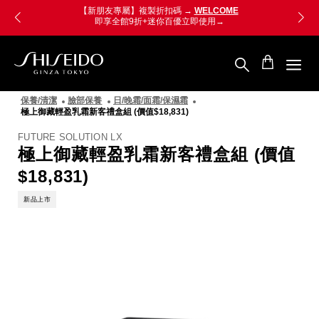
跳
Skip
【老朋友限定】複製折扣碼 →
VIPONLY
至
to
即享 即享 極上新生奧義精華 8mL
立即使用
主
main
要
content
內
容
SHISEIDO
資
保養/清潔
臉部保養
日/晚霜/面霜/保濕霜
生
極上御藏輕盈乳霜新客禮盒組 (價值$18,831)
堂
國
FUTURE SOLUTION LX
際
極上御藏輕盈乳霜新客禮盒組 (價值
櫃
$18,831)
新品上市
圖
像