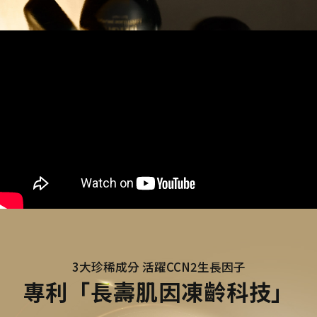
3大珍稀成分 活躍CCN2生長因子
專利「長壽肌因凍齡科技」