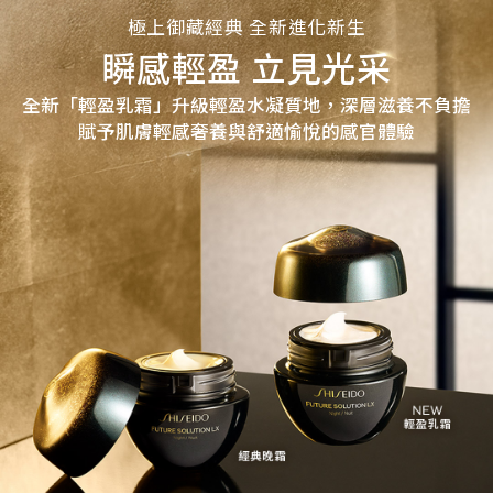
極上御藏經典 全新進化新生
瞬感輕盈 立見光采
全新「輕盈乳霜」升級輕盈水凝質地，深層滋養不負擔
賦予肌膚輕感奢養與舒適愉悅的感官體驗