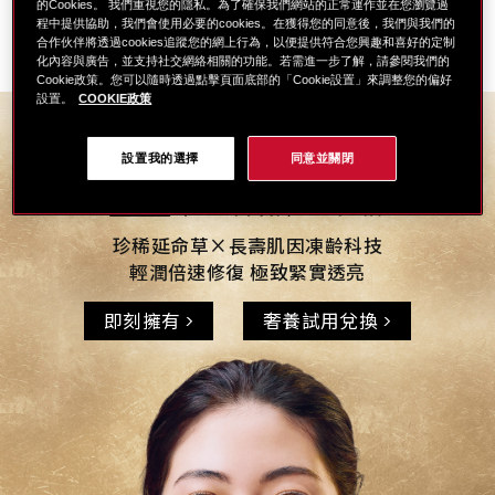
的Cookies。 我們重視您的隱私。為了確保我們網站的正常運作並在您瀏覽過
程中提供協助，我們會使用必要的cookies。在獲得您的同意後，我們與我們的
合作伙伴將透過cookies追蹤您的網上行為，以便提供符合您興趣和喜好的定制
化內容與廣告，並支持社交網絡相關的功能。若需進一步了解，請參閱我們的
Cookie政策。您可以隨時透過點擊頁面底部的「Cookie設置」來調整您的偏好
設置。
COOKIE政策
瞬感輕盈 立見光采
設置我的選擇
同意並關閉
瞬感輕盈 立見光采
珍稀延命草×長壽肌因凍齡科技
輕潤倍速修復 極致緊實透亮
即刻擁有
奢養試用兌換
珍稀延命草×長壽肌因凍齡科技
輕潤倍速修復 極致緊實透亮
US
即刻擁有
奢養試用兌換