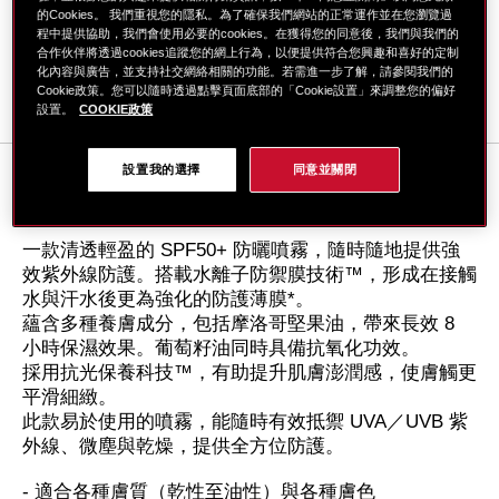
下單贈8月新品雙星體驗禮
的Cookies。 我們重視您的隱私。為了確保我們網站的正常運作並在您瀏覽過
程中提供協助，我們會使用必要的cookies。在獲得您的同意後，我們與我們的
合作伙伴將透過cookies追蹤您的網上行為，以便提供符合您興趣和喜好的定制
化內容與廣告，並支持社交網絡相關的功能。若需進一步了解，請參閱我們的
Cookie政策。您可以隨時透過點擊頁面底部的「Cookie設置」來調整您的偏好
設置。
COOKIE政策
設置我的選擇
同意並關閉
總覽
一款清透輕盈的 SPF50+ 防曬噴霧，隨時隨地提供強
效紫外線防護。搭載水離子防禦膜技術™，形成在接觸
水與汗水後更為強化的防護薄膜*。
蘊含多種養膚成分，包括摩洛哥堅果油，帶來長效 8
小時保濕效果。葡萄籽油同時具備抗氧化功效。
採用抗光保養科技™，有助提升肌膚澎潤感，使膚觸更
平滑細緻。
此款易於使用的噴霧，能隨時有效抵禦 UVA／UVB 紫
外線、微塵與乾燥，提供全方位防護。
- 適合各種膚質（乾性至油性）與各種膚色