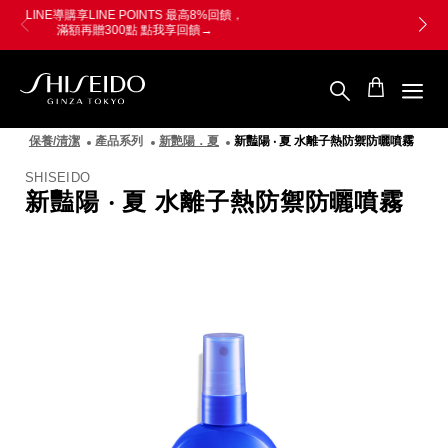
跳
Skip
LINE導購享LINE POINTS 最高8%回饋，
至
to
滿額再贈300點 點我享回饋→
主
main
要
content
內
容
SHISEIDO
資
保養/清潔
產品系列
新艷陽．夏
新豔陽 ‧ 夏 水離子熱防禦防曬噴霧
生
堂
SHISEIDO
國
新豔陽 ‧ 夏 水離子熱防禦防曬噴霧
際
櫃
圖
像