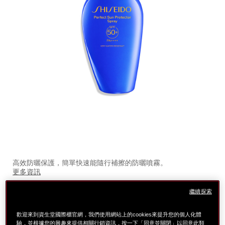
細
https://www.global-
項
節
shiseido.com.tw/%E6%96%B0%E8%89%B7%E9%99%
目
高效防曬保護，簡單快速能隨行補擦的防曬噴霧。
%E6%96%B0%E8%B1%94%E9%99%BD-
編
更多資訊
%E2%80%A7-
號。
特
%E5%A4%8F-
1012186620
LINE導購享LINE POINTS最高8%回饋，滿額再贈300點 點我享
繼續探索
別
%E6%B0%B4%E9%9B%A2%E5%AD%90%E7%86%B1%
回饋→
優
1012186620.html
滿$9,000贈極上尊寵禮
惠
歡迎來到資生堂國際櫃官網，我們使用網站上的cookies來提升您的個人化體
滿$5,000贈極上細緻修護禮
驗，並根據您的興趣來提供相關行銷資訊，按一下「同意並關閉」以同意此類