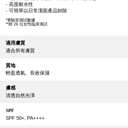
- 高度耐水性
- 可簡單以日常潔面產品卸除
*實驗室測試數據
**經 26 位女性臨床測試
適用膚質
適合所有膚質
質地
輕盈透氣、長效保濕
膚感
清透自然光澤
SPF
SPF 50+, PA++++