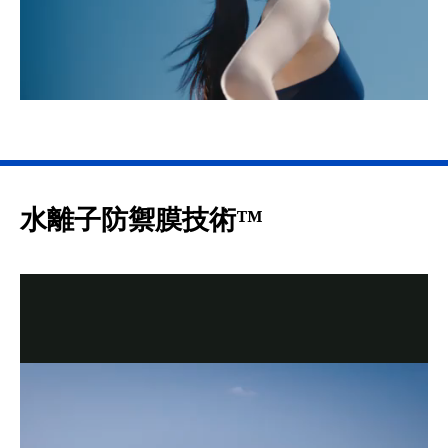
水離子防禦膜技術™