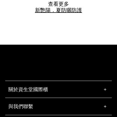
查看更多
新艷陽．夏
防曬
防護
關於資生堂國際櫃
+
與我們聯繫
+