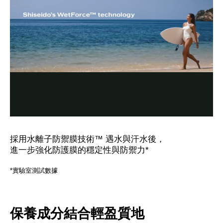
採用水離子防禦膜技術™ 遇水與汗水後，
進一步強化防護膜的穩定性與防禦力*
*實驗室測試數據
保養成分結合輕盈質地