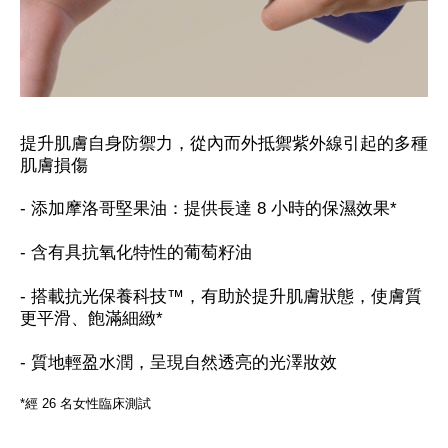
提升肌膚自身防禦力，從內而外抵禦紫外線引起的多種
肌膚損傷
- 添加摩洛哥堅果油：提供長達 8 小時的保濕效果*
- 含有具抗氧化特性的葡萄籽油
- 搭載抗光保養科技™，有助於提升肌膚狀態，使膚質
更平滑、飽滿細緻*
- 質地輕盈水潤，呈現自然透亮的光澤妝效
*經 26 名女性臨床測試