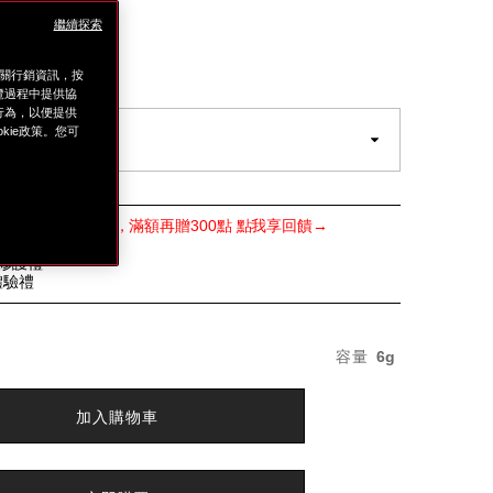
繼續探索
al-
adiant
.tw/%E5%BA%95%E5%A6%9D-
E9%80%B2%E5%8C%96%E7%A9%BA%E6%B0%A3%
相關行銷資訊，按
覽過程中提供協
l
上行為，以便提供
ie政策。您可
POINTS最高8%回饋，滿額再贈300點 點我享回饋→
禮
緻修護禮
體驗禮
變
容量
6g
動
加入購物車