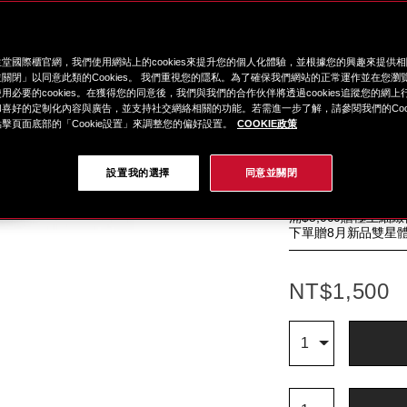
更多資訊
細
https://www.glob
項
變
選擇 色號: radiant r
節
shiseido.com
目
動
%E8%B6%85%
編
堂國際櫃官網，我們使用網站上的cookies來提升您的個人化體驗，並根據您的興趣來提供
關閉」以同意此類的Cookies。 我們重視您的隱私。為了確保我們網站的正常運作並在您瀏
1011579710.htm
號。
用必要的cookies。在獲得您的同意後，我們與我們的合作伙伴將透過cookies追蹤您的網
1011579710
喜好的定制化內容與廣告，並支持社交網絡相關的功能。若需進一步了解，請參閱我們的Cook
Radiant
擊頁面底部的「Cookie設置」來調整您的偏好設置。
COOKIE政策
設置我的選擇
同意並關閉
特
LINE導購享LINE 
別
滿$9,000贈極上尊寵
優
滿$5,000贈極上細
惠
下單贈8月新品雙星
NT$1,500
加
產
Qty
1
入
品
購
操
物
作
Qty
車