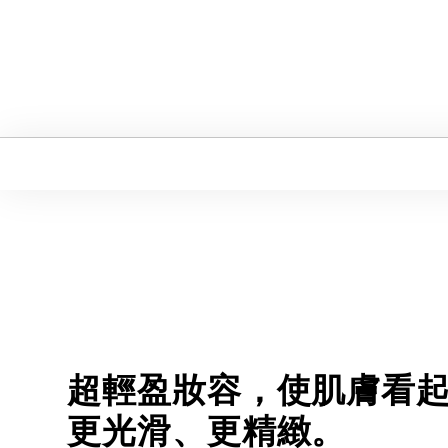
超輕盈妝容，使肌膚看
更光滑、更精緻。