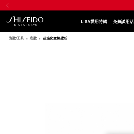
跳
Skip
至
to
主
main
要
content
LISA愛用特輯
免費試用活
內
SHISEIDO
容
資
彩妝/工具
底妝
超進化空氣蜜粉
生
堂
國
際
櫃
圖
像