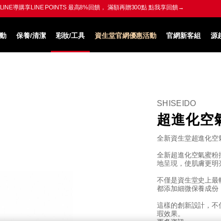
LINE導購享LINE POINTS 最高8%回饋，
滿額再贈300點 點我享回饋→
動
保養/清潔
彩妝/工具
資生堂官網優惠活動
官網新客組
源
SHISEIDO
超進化空
全新資生堂超進化空
全新超進化空氣蜜粉
地呈現，使肌膚更明
不僅是資生堂史上最
都添加細微保養成份
這樣的創新設計，不
瑕效果。