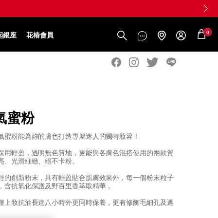
0
起銀座
花椿會員
氣蜜粉
氣蜜粉能為妳的膚色打造專屬迷人的獨特妝容！
採用輕盈，透明無色質地，更能與各膚色混搭使用的兩款質
亮、光滑細緻、絕不卡粉。
輕的創新粉末，具有輕盈貼合肌膚效果外，每一個粉末粒子
，含抗氧化保護及野百里香萃取精華，
僅上妝抗油長達八小時外更同時保養，更有修飾毛細孔及遮