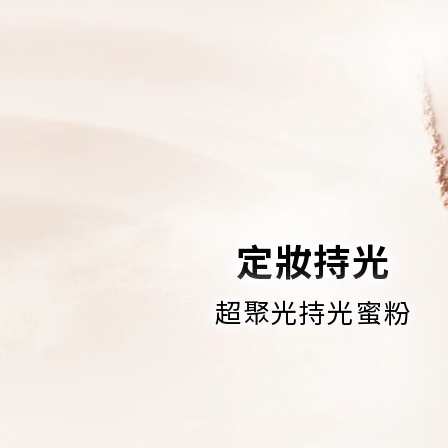
定妝持光
超聚光持光蜜粉