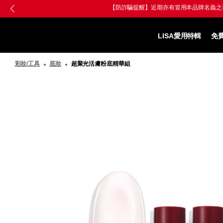
跳
Skip
至
to
SHISEIDO
主
main
資
要
content
LISA愛用特輯
免
生
內
堂
容
彩妝/工具
底妝
超聚光活膚粉底精華組
國
際
櫃
圖
像