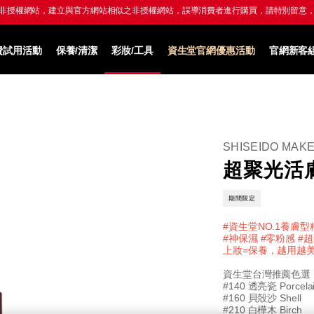
LINE導購享LINE POINTS 最高8%回饋，
滿額再贈300點 點我享回饋→
費試用活動
保養/清潔
彩妝/工具
資生堂官網優惠活動
官網新客
SHISEIDO MAK
超聚光活
期間限定
#資生堂NO.1養膚
#神保濕 #零粉感 #
上妝=保養，越用越
資生堂台灣推薦色選
#140 透亮瓷 Porcela
#160 貝殼沙 Shell
#210 白樺木 Birch