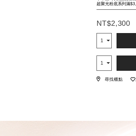
超聚光粉底系列滿$3
NT$2,300
加
產
Qty
1
入
品
購
操
物
作
Qty
車
1
尋找櫃點