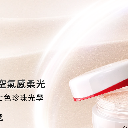
空氣感柔光
七色珍珠光學
感