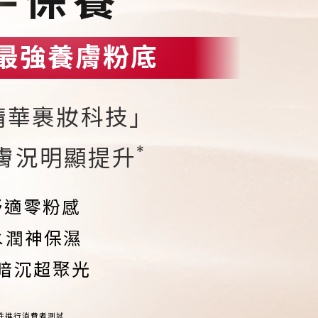
=保養
最強養膚粉底
精華裹妝科技」
*
膚況明顯提升
舒適零粉感
水潤神保濕
暗沉超聚光
女性進行消費者測試