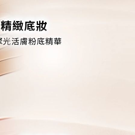
精緻底妝
聚光
活膚粉底精華