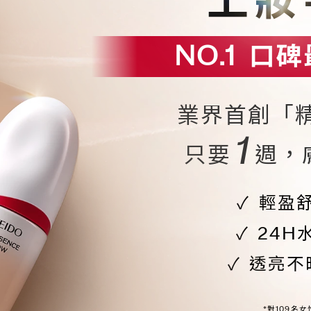
上妝
NO.1
口碑
業界首創「
1
只要
週，
輕盈
24H
透亮不
*對109名