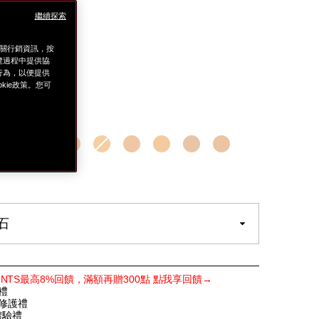
繼續探索
相關行銷資訊，按
mLx2
覽過程中提供協
0mLx2
上行為，以便提供
ie政策。您可
al-
130 蛋白石
m.tw/%E5%BA%95%E5%A6%9D%E7%B3%BB%E5%88%97
E8%81%9A%E5%85%89%E6%B4%BB%E8%86%9A%
tml
白石
POINTS最高8%回饋，滿額再贈300點 點我享回饋→
禮
緻修護禮
體驗禮