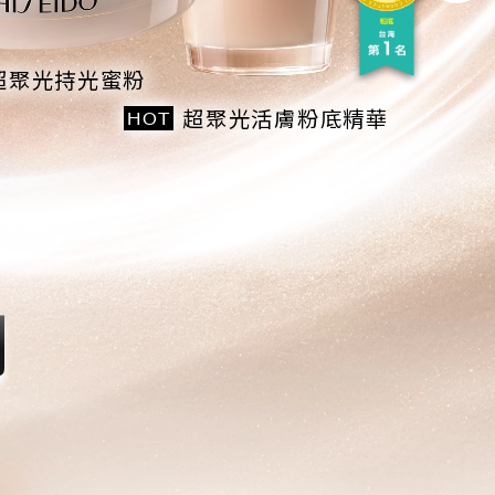
超聚光持光蜜粉
超聚光活膚粉底精華
HOT
列