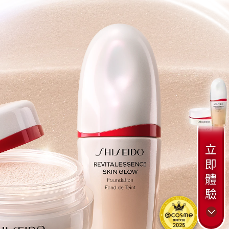
立
即
體
驗