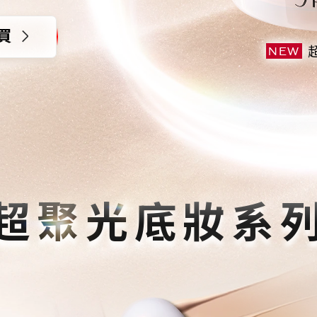
買
NEW
超聚光底妝系