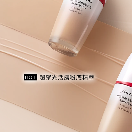
超聚光活膚粉底精華
HOT