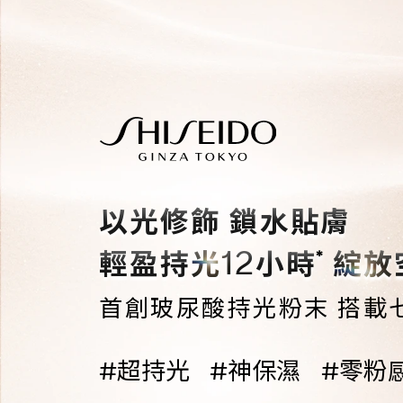
以光修飾 鎖水貼膚
12
*
輕盈持光
小時
綻放
首創玻尿酸持光粉末 搭載
#超持光
#神保濕
#零粉