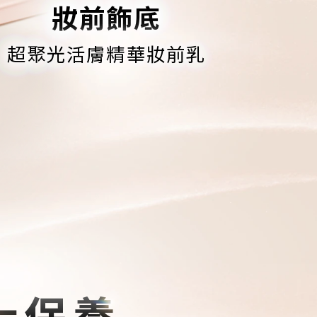
妝前飾底
超聚光活膚精華妝前乳