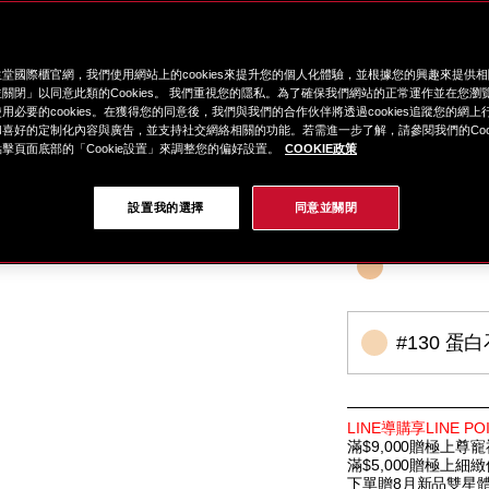
#220 棉麻白 Linen
#240 粉石英 Quartz
贈品：
堂國際櫃官網，我們使用網站上的cookies來提升您的個人化體驗，並根據您的興趣來提供
紅妍山茶花修護精華 5
關閉」以同意此類的Cookies。 我們重視您的隱私。為了確保我們網站的正常運作並在您瀏
紅色活酵超導奇蹟露 3
用必要的cookies。在獲得您的同意後，我們與我們的合作伙伴將透過cookies追蹤您的網
喜好的定制化內容與廣告，並支持社交網絡相關的功能。若需進一步了解，請參閱我們的Cook
價值$4,656
擊頁面底部的「Cookie設置」來調整您的偏好設置。
COOKIE政策
售價$2,300
細
https://www.glob
項
變
選擇 色號: opal #
設置我的選擇
同意並關閉
節
shiseido.co
目
動
%E8%B6%85%
編
SB000002325.h
號。
SB000002325
#130 蛋
特
LINE導購享LINE 
別
滿$9,000贈極上尊寵
優
滿$5,000贈極上細
惠
下單贈8月新品雙星