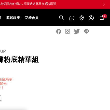
0
組
源起銀座
花椿會員
EUP
膚粉底精華組
型粉底精華
超聚光
美！
：
in