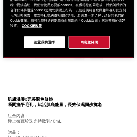
程中提供協助，我們會使用必要的cookies。在獲得您的同意後，我們與我們的
合作伙伴將透過cookies追蹤您的網上行為，以便提供符合您興趣和喜好的定制
化內容與廣告，並支持社交網絡相關的功能。若需進一步了解，請參閱我們的
Cookie政策。您可以隨時透過點擊頁面底部的「Cookie設置」來調整您的偏好
設置。
COOKIE政策
設置我的選擇
同意並關閉
細
https://www.global-
項
節
shiseido.com.tw/%E8%B3%87%E7%94%9F%E5%A0
目
肌膚滋養x完美潤色修飾
%E6%A5%B5%E4%B8%8A%E7%8F%8D%E7%8F%A0%
編
瞬間撫平毛孔，賦活肌底能量，長效保濕同步抗老
SB000002579.html
號。
SB000002579
組合內含：
極上御藏珍珠光持妝乳40mL
贈品：