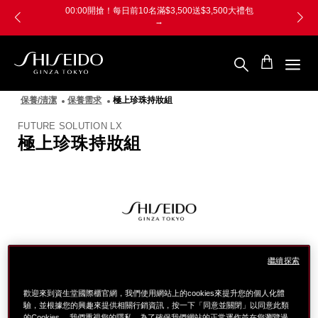
跳
Skip
00:00開搶！每日前10名滿$3,500送$3,500大禮包
至
to
→
主
main
要
content
內
容
SHISEIDO
資
保養/清潔
保養需求
極上珍珠持妝組
生
堂
FUTURE SOLUTION LX
國
極上珍珠持妝組
際
櫃
圖
像
繼續探索
歡迎來到資生堂國際櫃官網，我們使用網站上的cookies來提升您的個人化體
驗，並根據您的興趣來提供相關行銷資訊，按一下「同意並關閉」以同意此類
的Cookies。 我們重視您的隱私。為了確保我們網站的正常運作並在您瀏覽過