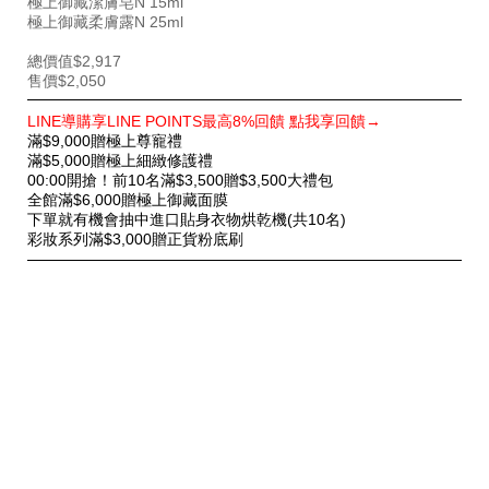
極上御藏潔膚皂N 15ml
極上御藏柔膚露N 25ml
總價值$2,917
售價$2,050
特
LINE導購享LINE POINTS最高8%回饋 點我享回饋→
別
滿$9,000贈極上尊寵禮
優
滿$5,000贈極上細緻修護禮
惠
00:00開搶！前10名滿$3,500贈$3,500大禮包
全館滿$6,000贈極上御藏面膜
下單就有機會抽中進口貼身衣物烘乾機(共10名)
彩妝系列滿$3,000贈正貨粉底刷