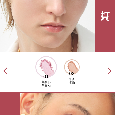
打亮
02
01
米杏
美杜莎
水晶
蛋白石