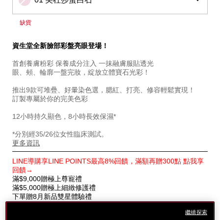
缺貨
資生堂全新臉部彩盤亮眼登場！
首創養膚粉彩 保養成分注入 一抹融膚服貼透光
眼、頰、輪廓一盤完妝，綻放立體寶石光彩！
推出9款可堆疊、好暈染色選，腮紅、打亮、修容輕鬆實現！
訂製專屬於你的完美色彩
12小時持久顯色，8小時長效保濕*
*分別經35/26位女性臨床測試。
更多資訊
特
LINE導購享LINE POINTS最高8%回饋，滿額再贈300點 點我享
別
回饋→
優
滿$9,000贈極上尊寵禮
惠
滿$5,000贈極上細緻修護禮
下單贈8月新品雙星體驗禮
繼續探索