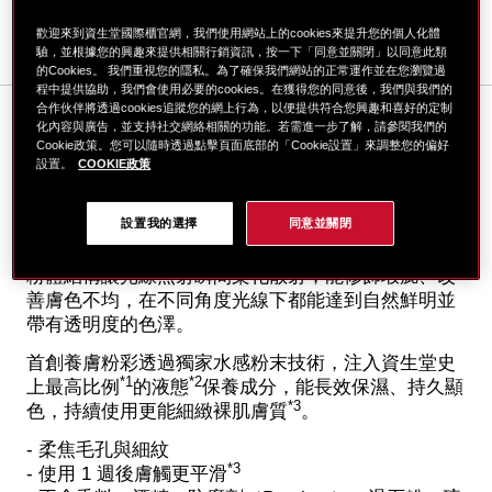
歡迎來到資生堂國際櫃官網，我們使用網站上的cookies來提升您的個人化體
驗，並根據您的興趣來提供相關行銷資訊，按一下「同意並關閉」以同意此類
的Cookies。 我們重視您的隱私。為了確保我們網站的正常運作並在您瀏覽過
程中提供協助，我們會使用必要的cookies。在獲得您的同意後，我們與我們的
合作伙伴將透過cookies追蹤您的網上行為，以便提供符合您興趣和喜好的定制
Details
化內容與廣告，並支持社交網絡相關的功能。若需進一步了解，請參閱我們的
Cookie政策。您可以隨時透過點擊頁面底部的「Cookie設置」來調整您的偏好
設置。
COOKIE政策
空氣般輕盈親膚、超細緻服貼的色彩粉末，呈現極致
自然的色彩，同時綻放耀眼透亮光澤。提升各種膚色
設置我的選擇
同意並關閉
的肌膚質感。
粉體結構讓光線照射瞬間柔化散射，能修飾瑕疵、改
善膚色不均，在不同角度光線下都能達到自然鮮明並
帶有透明度的色澤。
首創養膚粉彩透過獨家水感粉末技術，注入資生堂史
*1
*2
上最高比例
的液態
保養成分，能長效保濕、持久顯
*3
色，持續使用更能細緻裸肌膚質
。
- 柔焦毛孔與細紋
*3
- 使用 1 週後膚觸更平滑