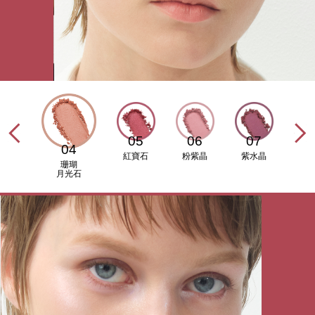
05
06
07
04
紅寶石
粉紫晶
紫水晶
珊瑚
月光石