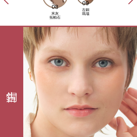
09
08
古銅
米灰
瑪瑙
拓帕石
古銅