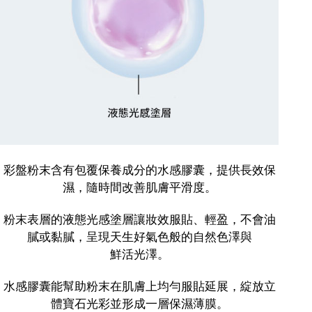
彩盤粉末含有包覆保養成分的水感膠囊，提供長效保
濕，隨時間改善肌膚平滑度。
粉末表層的液態光感塗層讓妝效服貼、輕盈，不會油
膩或黏膩，呈現天生好氣色般的自然色澤與
鮮活光澤。
水感膠囊能幫助粉末在肌膚上均勻服貼延展，綻放立
體寶石光彩並形成一層保濕薄膜。