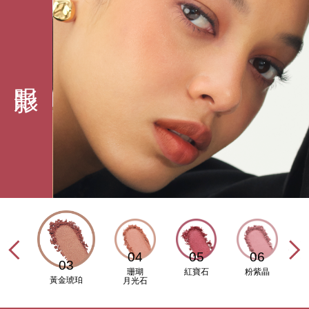
眼影
9
04
05
06
03
銅
珊瑚
紅寶石
粉紫晶
黃金琥珀
瑙
月光石