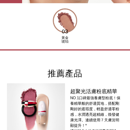
03
黃金
琥珀
推薦產品
超聚光活膚粉底精華
NO.1口碑最強養膚型粉底！保
養精華般的舒適質地，搭配剛
剛好的遮瑕度，輕盈舒適零粉
感，水潤透亮超精緻，煥發健
康光澤。連續使用７天膚況明
顯提升！*