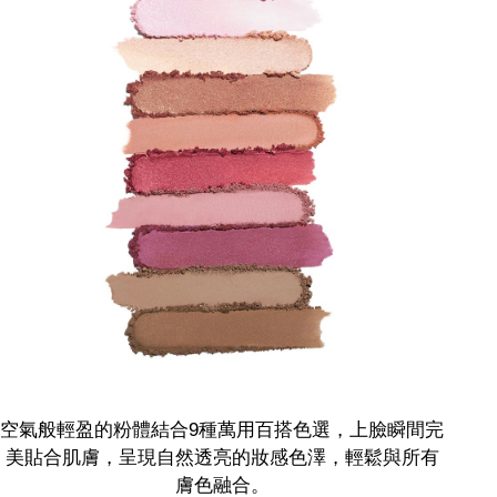
空氣般輕盈的粉體結合9種萬用百搭色選，上臉瞬間完
美貼合肌膚，呈現自然透亮的妝感色澤，輕鬆與所有
膚色融合。