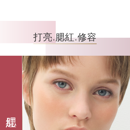
打亮.腮紅.修容
腮紅