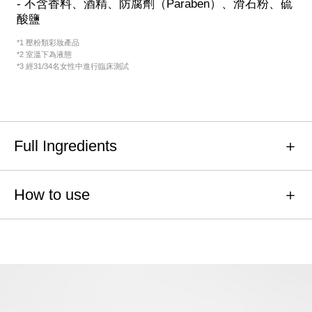
- 不含香料、酒精、防腐劑（Paraben）、滑石粉、硫
酸鹽
*1 壓粉類彩妝產品
*2 室溫下為液態
*3 經31/34名女性中進行臨床測試
Full Ingredients
How to use