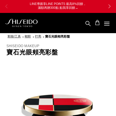
跳
Skip
LINE導購享LINE POINTS 最高8%回饋，
至
to
滿額再贈300點 點我享回饋→
主
main
要
content
內
容
SHISEIDO
資
彩妝/工具
頰彩
打亮
寶石光眼頰亮彩盤
生
堂
SHISEIDO MAKEUP
國
寶石光眼頰亮彩盤
際
櫃
圖
像