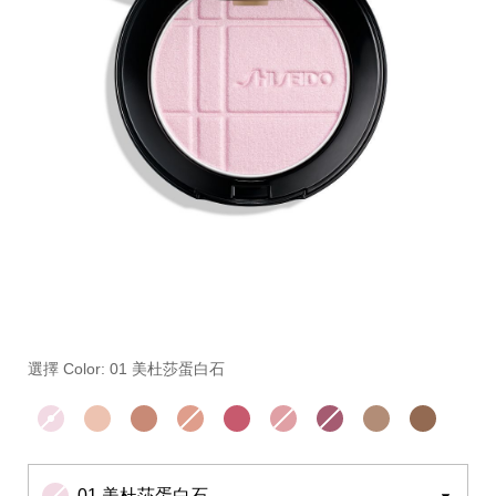
細
https://www.global-
項
節
shiseido.com.tw/%E5%BD%A9%E5%A6%9D%2F%E5%
目
變
%E5%AF%B6%E7%9F%B3%E5%85%89%E7%9C%BC%
編
選擇 Color: 01 美杜莎蛋白石
動
10123025101.html
號。
10123025101SHI
01 美杜莎蛋白石