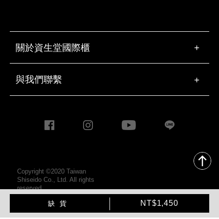
關於資生堂國際櫃
+
與我們聯繫
+
Copyright ©2020 Taiwan
Shiseido Co., Ltd. All rights
reserved.
加
產
NT$1,450
缺貨
入
品
購
操