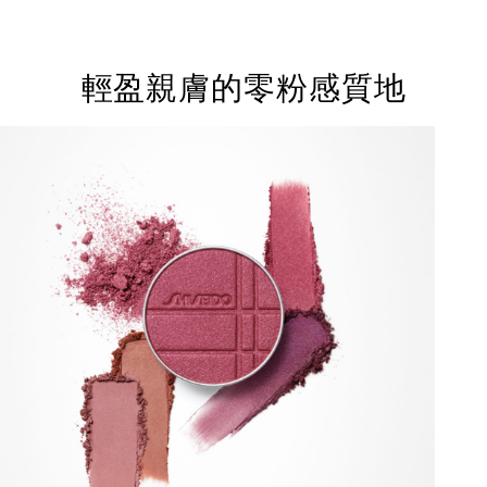
輕盈親膚的零粉感質地