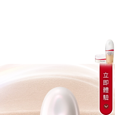
立
即
體
驗