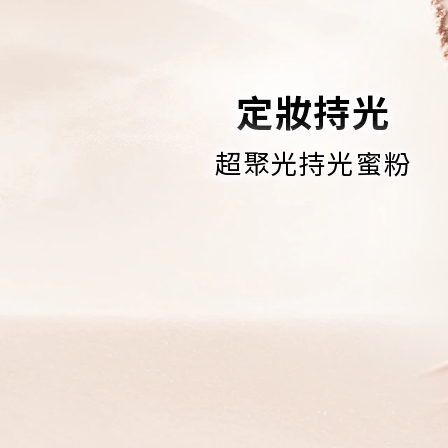
定妝持光
超聚光持光蜜粉