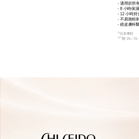
- 適用於所
- 8 小時保
- 12 小時持
- 不易致粉
- 經皮膚科
*1
日本專利
*2 *3
經 26／3