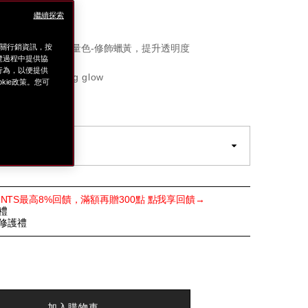
的底妝新體驗！
繼續探索
OW 水潤光感
TTE 清新霧感
相關行銷資訊，按
ting GLOW 月光粉 ★限量色-修飾蠟黃，提升透明度
覽過程中提供協
上行為，以便提供
al-
 glow hydrating glow
ie政策。您可
m.tw/%E5%BD%A9%E5%A6%9D%2F%E5%B7%A5%E5%8
E8%81%9A%E5%85%89%E6%8C%81%E5%85%89%E
l
g GLOW
POINTS最高8%回饋，滿額再贈300點 點我享回饋→
禮
緻修護禮
加入購物車