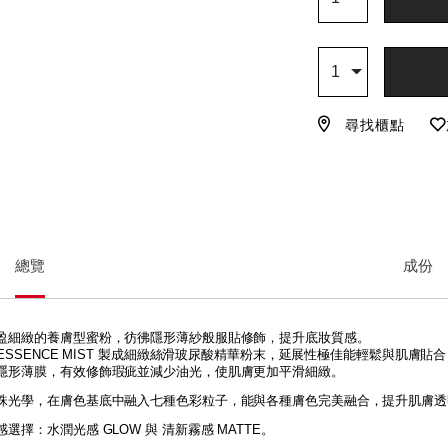
入
品
購
操
物
作
Qty
車
1
尋找櫃點
成份
總覽
盈細緻的養膚型蜜粉，彷彿隱形薄紗般服貼修飾，提升底妝質感。
ESSENCE MIST 製成細緻絲滑玻尿酸精華粉末，延展性極佳能輕鬆與肌膚貼
隱形薄膜，有效修飾瑕疵並減少油光，使肌膚更加平滑細緻。
珠光學，在膚色基底中融入七種色彩粒子，能與各種膚色完美融合，提升肌膚透
選擇：水潤光感 GLOW 與 清新霧感 MATTE。