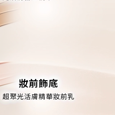
妝前飾底
超聚光活膚精華妝前乳