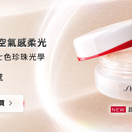
空氣感柔光
七色珍珠光學
感
買
NEW