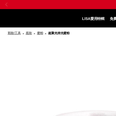
跳
Skip
至
to
SHISEIDO
主
main
資
要
content
LISA愛用特輯
免
生
內
堂
容
彩妝/工具
底妝
蜜粉
超聚光持光蜜粉
國
際
櫃
圖
像