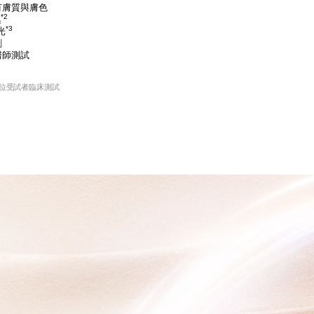
有膚質與膚色
*2
濕
*3
光
刺
醫師測試
1 位受試者臨床測試