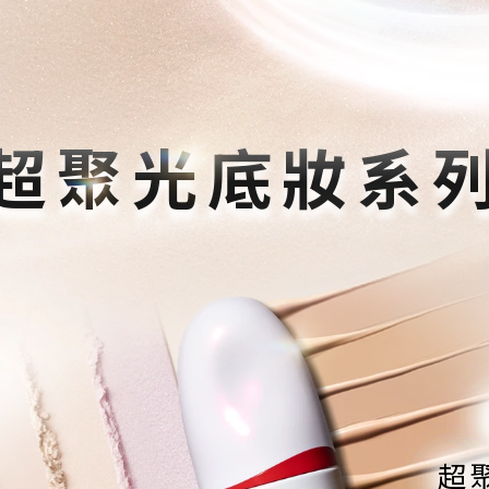
超聚光底妝系
超