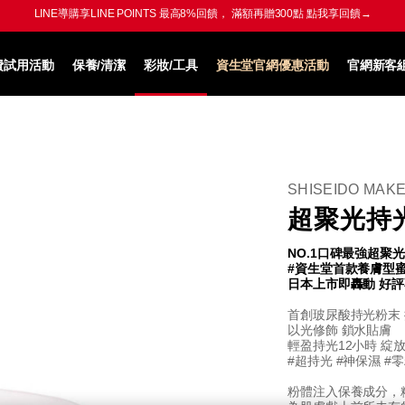
【新朋友專屬】複製折扣碼 →
WELCOME
即享全館9折+迷你百優
立即使用→
費試用活動
保養/清潔
彩妝/工具
資生堂官網優惠活動
官網新客
SHISEIDO MAK
超聚光持
NO.1口碑最強超聚
#資生堂首款養膚型
日本上市即轟動 好
首創玻尿酸持光粉末
以光修飾 鎖水貼膚
輕盈持光12小時 綻
#超持光 #神保濕 #
粉體注入保養成分，