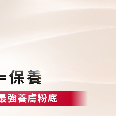
=保養
最強養膚粉底