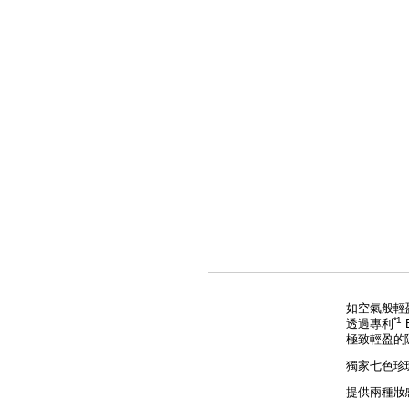
如空氣般輕
*1
透過專利
極致輕盈的
獨家七色珍
提供兩種妝感