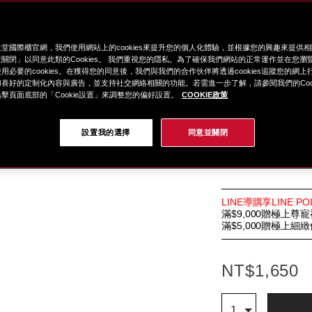
為肌膚獻上前所未有
01 Hydrating GL
02 Smoothing MA
堂國際櫃官網，我們使用網站上的cookies來提升您的個人化體驗，並根據您的興趣來提供
03 Pink Hydra
關閉」以同意此類的Cookies。 我們重視您的隱私。為了確保我們網站的正常運作並在您瀏
更多資訊
用必要的cookies。在獲得您的同意後，我們與我們的合作伙伴將透過cookies追蹤您的網
細
https://www.glob
項
變
選擇 色號: hydrating
喜好的定制化內容與廣告，並支持社交網絡相關的功能。若需進一步了解，請參閱我們的Cook
節
shiseido.co
目
動
擊頁面底部的「Cookie設置」來調整您的偏好設置。
COOKIE政策
%E8%B6%85%
編
1012304310.htm
號。
設置我的選擇
同意並關閉
1012304310
Hydratin
特
LINE導購享LINE 
別
滿$9,000贈極上尊寵
優
滿$5,000贈極上細
惠
NT$1,650
加
產
Qty
1