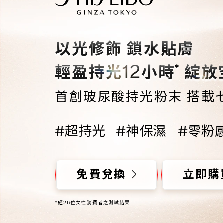
以光修飾 鎖水貼膚
12
*
輕盈持光
小時
綻放
首創玻尿酸持光粉末 搭載
#超持光
#神保濕
#零粉
免費兌換
立即購
*經26位女性消費者之測試結果