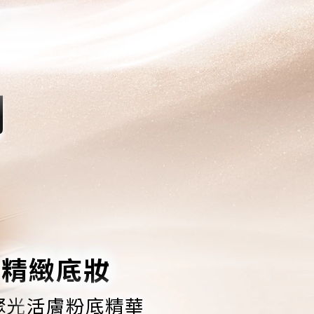
列
精緻底妝
聚光
活膚粉底精華