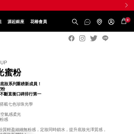
0
組
源起銀座
花椿會員
EUP
光蜜粉
光底妝系列重磅新成員！
蜜粉
評不斷直衝口碑排行第一
 搭載七色珍珠光學
放空氣感柔光
零粉感
粉質輕盈細緻無粉感，定妝同時鎖水，提升底妝光澤質感，