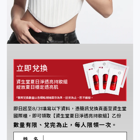
立即兌換
資生堂夏日淨透亮持妝組
綻放夏日穩定透亮肌
*實際兌換數量以各櫃點現場庫存為準，送完為止，恕不補發。
即日起至8/31填寫以下資料，憑簡訊兌換頁面至資生堂
國際櫃，即可領取【資生堂夏日淨透亮持妝組】乙份
數量有限、兌完為止，每人限領一次。