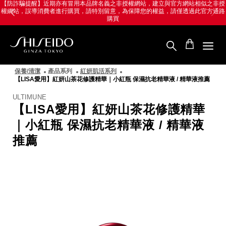
跳
Skip
LINE導購享LINE POINTS 最高8%回饋，
至
to
點我享回饋→
主
main
要
content
內
容
SHISEIDO
資
保養/清潔
產品系列
紅妍肌活系列
生
【LISA愛用】紅妍山茶花修護精華｜小紅瓶 保濕抗老精華液 / 精華液推薦
堂
國
ULTIMUNE
際
【LISA愛用】紅妍山茶花修護精華
櫃
｜小紅瓶 保濕抗老精華液 / 精華液
推薦
圖
像