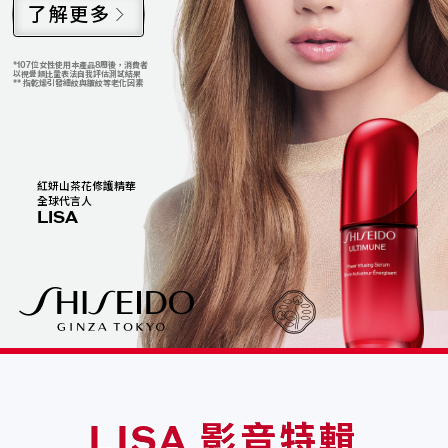
了解更多
*107位女性使用本產品8周後，消費者
以視覺類比量表法自我評估測試結果
** 指乾燥引發細紋與皺紋等老化因素
紅妍山茶花修護精華
全球代言人
LISA
LISA 影音特輯