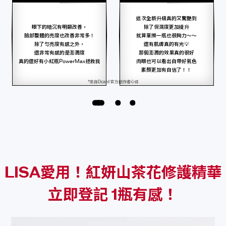
這次全新升級真的又驚艷到
眼下的暗沉有明顯改善，
除了保濕度更加提升
臉部整體的亮度也改善非常多！
就算單擦一瓶也很夠力～～
除了勻亮度有感之外，
還有肌膚真的有光💡
還非常有感的是澎潤度
那個澎潤的效果真的很好
真的還好有小紅瓶PowerMax拯救我
肉眼也可以看出自帶好氣色
素顏更加有自信了！！
*來自Dcard 官方創作者心得
LISA愛用！紅妍山茶花修護精華
立即登記 1瓶有感！