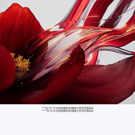
7
6
7
5
4
3
2
6
5
6
4
3
2
1
5
4
5
3
2
1
0
4
3
4
2
1
0
9
3
2
3
1
0
9
8
2
1
2
0
9
8
7
***為 107 位女性連續使用8週後之研究評價結果
****為 34 位女性連續使用8週後之研究評價結果