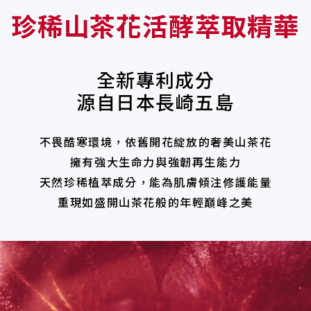
珍稀山茶花活酵萃取精華
全新專利成分
源自日本長崎五島
不畏酷寒環境，依舊開花綻放的奢美山茶花
擁有強大生命力與強韌再生能力
天然珍稀植萃成分，能為肌膚傾注修護能量
重現如盛開山茶花般的年輕巔峰之美