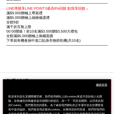
特
LINE導購享LINE POINTS最高8%回饋 點我享回饋→
別
滿$9,000贈極上尊寵禮
優
滿$5,000贈極上細緻修護禮
惠
全館9折
滿千折百無上限
00:00開搶！前10名滿$3,500贈$3,500大禮包
全館滿$6,000贈極上御藏面膜
下單就有機會抽中進口貼身衣物烘乾機(共10名)
產品說明
繼續探索
歡迎來到資生堂國際櫃官網，我們使用網站上的cookies來提升您的個人化體
LISA愛用! 資生堂 紅妍山茶花修護精華 #資生堂小紅瓶
驗，並根據您的興趣來提供相關行銷資訊，按一下「同意並關閉」以同意此類
1瓶有感 光澤透亮+101% 彈嫩飽滿+98%
的Cookies。 我們重視您的隱私。為了確保我們網站的正常運作並在您瀏覽過
全球專利「山茶花活酵再生科技」
程中提供協助，我們會使用必要的cookies。在獲得您的同意後，我們與我們的
合作伙伴將透過cookies追蹤您的網上行為，以便提供符合您興趣和喜好的定制