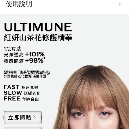
使用說明
ULTIMUNE
紅妍山茶花修護精華
1
瓶有感
+101%
光澤透亮
*
+98%
彈嫩飽滿
全球專利「山茶花活酵再生科技」
**
針對肌膚老化根源 深層修護
FAST
極速見效
SLOW
延緩老化
FREE
年齡自由
立即體驗