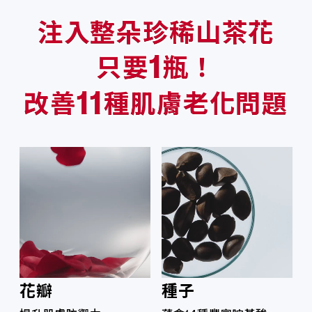
注入整朵珍稀山茶花
1
只要
瓶！
11
改善
種肌膚老化問題
花瓣
種子