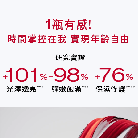
瓶有感!
1
時間掌控在我 實現年齡自由
研究實證
1
0
1
9
8
7
6
+
%
+
%
+
%
0
9
0
8
7
6
5
光澤透亮
彈嫩飽滿
保濕修護
***
***
****
9
8
9
7
6
5
4
8
7
8
6
5
4
3