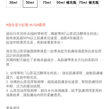
%2F-
10122390201TW
30ml
50ml
75ml
50ml 補充瓶
75ml 補充瓶
%E7%B2%BE%E8%8F%AF%E6%B6%B2%E6%8E%A8%
10122390201TW.html
#資生堂小紅瓶 #LISA愛用
源自日本30年尖端科學研究，獨家專利｢山茶花活酵再生科技｣
能有效延緩50%以上肌膚老化速度，啟動4倍修護力
綻放年輕透亮光采，再創保養新革命！
資生堂山茶花修護精華液是一款專為提升肌膚保濕度與抗老化而
設計的高效精華。
其獨特配方融合了多種卓越成分，為肌膚帶來全方位的美肌功
效：
1. 全球專利 ｢山茶花活酵再生科技｣：強化肌膚屏障，啟動肌膚修
護力，綻放年輕光采。
2. 珍稀的山茶花萃取精華：能延緩肌膚老化速度，幫助肌膚找回
年輕、活力的最佳狀態。
3. 山茶花油萃取精華：鎖住水分保濕修護，賦予肌膚潤澤柔滑的
滋養效果，讓肌膚由內而外柔嫩透亮。
更多資訊