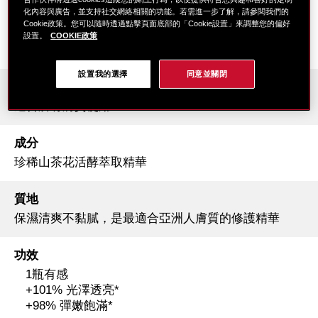
針對肌膚老化根源 深層修護
化內容與廣告，並支持社交網絡相關的功能。若需進一步了解，請參閱我們的
FAST 極速見效.SLOW延緩老化.FREE年齡自由
Cookie政策。您可以隨時透過點擊頁面底部的「Cookie設置」來調整您的偏好
設置。
COOKIE政策
時間掌控在我 實現年齡自由
設置我的選擇
同意並關閉
膚質
適合所有膚質使用
成分
珍稀山茶花活酵萃取精華
質地
保濕清爽不黏膩，是最適合亞洲人膚質的修護精華
功效
1瓶有感
+101% 光澤透亮*
+98% 彈嫩飽滿*