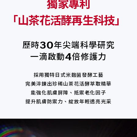
獨家專利
「
山茶花活酵再生科技」
歷時
年尖端科學研究
30
一滴啟動
倍修護力
4
採用獨特日式米麴菌發酵工藝
完美淬鍊出珍稀山茶花活酵萃取精華
能強化肌膚屏障、抵禦老化因子
提升肌膚防禦力、綻放年輕透亮光采