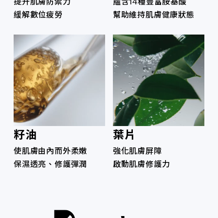
提升肌膚防禦力
蘊含14種豐富胺基酸
緩解數位疲勞
幫助維持肌膚健康狀態
籽油
葉片
使肌膚由內而外柔嫩
強化肌膚屏障
保濕透亮、修護彈潤
啟動肌膚修護力