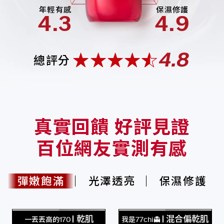
年輕有感
保濕修護
4.3
4.9
4.8
總評分
真實回饋 好評見證
百位網友實測有感
彈嫩飽滿
光澤透亮
保濕修護
乾肌
混合偏乾肌
一丟丟高的170
我是77chi👻