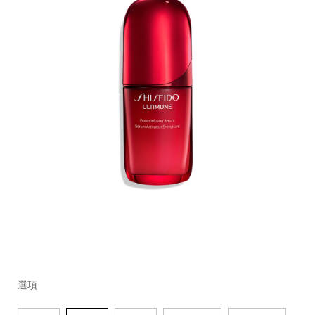
細
https://www.global-
項
變
節
shiseido.com.tw/%E7%B4%85%E5%A6%8D%E8%82%
目
動
選項
%E3%80%90lisa%E6%84%9B%E7%94%A8%E3%80%
編
%E4%BF%9D%E6%BF%95%E6%8A%97%E8%80%81%
號。