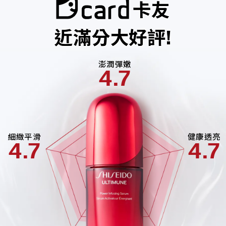
卡友
近滿分大好評!
澎潤彈嫩
4.7
細緻平滑
健康透亮
4.7
4.7