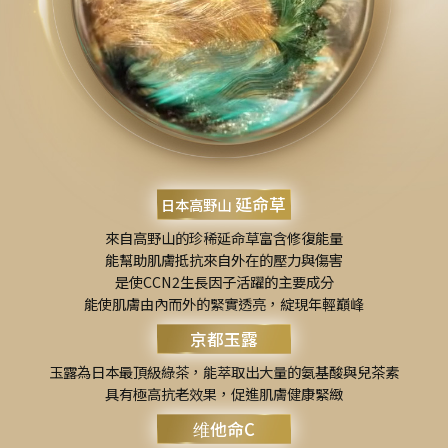
延命草
日本高野山
來自高野山的珍稀延命草富含修復能量
能幫助肌膚抵抗來自外在的壓力與傷害
是使CCN2生長因子活躍的主要成分
能使肌膚由內而外的緊實透亮，綻現年輕巔峰
京都玉露
玉露為日本最頂級綠茶，能萃取出大量的氨基酸與兒茶素
具有極高抗老效果，促進肌膚健康緊緻
维他命C