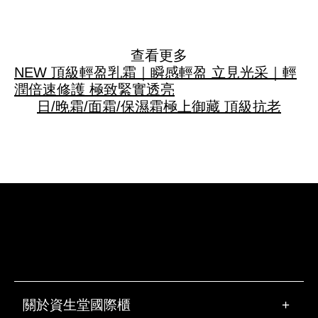
查看更多
NEW 頂級輕盈乳霜｜瞬感輕盈 立見光采｜輕
潤倍速修護 極致緊實透亮
日/晚霜/面霜/保濕霜
極上御藏 頂級抗老
關於資生堂國際櫃
+