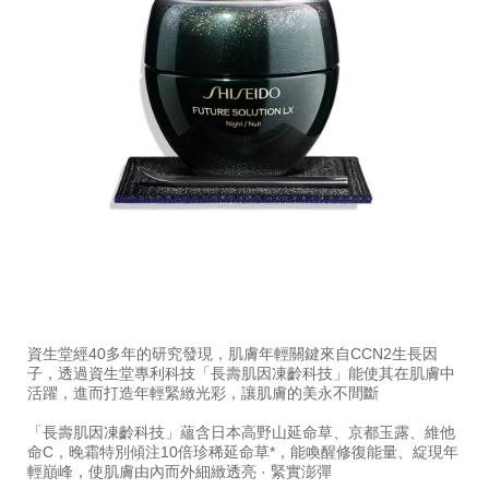
細
https://www.global-
項
節
shiseido.com.tw/%E6%A5%B5%E4%B8%8A%E5%BE%
目
資生堂經40多年的研究發現，肌膚年輕關鍵來自CCN2生長因
%E6%A5%B5%E4%B8%8A%E5%BE%A1%E8%97%8F%
編
子，透過資生堂專利科技「長壽肌因凍齡科技」能使其在肌膚中
%E6%99%9A%E9%9C%9C-
號。
活躍，進而打造年輕緊緻光彩，讓肌膚的美永不間斷
%2F-
10121264101
%E4%B9%B3%E9%9C%9C%E6%8E%A8%E8%96%A6-
「長壽肌因凍齡科技」蘊含日本高野山延命草、京都玉露、維他
10121264101.html
命C，晚霜特別傾注10倍珍稀延命草*，能喚醒修復能量、綻現年
輕巔峰，使肌膚由內而外細緻透亮 · 緊實澎彈