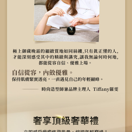
奢享頂級奢華禮
立即感受療癒修復能量，綻現年輕巔峰！