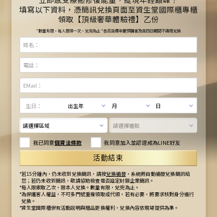
填寫以下資料，憑簡訊兌換頁面至資生堂國際櫃專櫃
領取【頂級奢華體驗禮】乙份
*數量有限，每人限領一次，兌完為止 *各百貨週年慶預購會及首四日期間不適用兌換