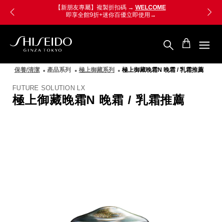
跳
Skip
【老朋友限定】複製折扣碼 →
VIPONLY
至
to
即享 即享 極上新生奧義精華 8mL
立即使用
主
main
要
content
內
容
SHISEIDO
資
保養/清潔
產品系列
極上御藏系列
極上御藏晚霜N 晚霜 / 乳霜推薦
生
堂
FUTURE SOLUTION LX
國
極上御藏晚霜N 晚霜 / 乳霜推薦
際
櫃
圖
像