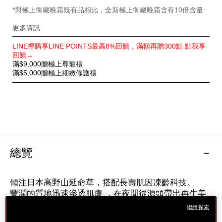
*與極上御藏晚霜既有品相比，全新極上御藏晚霜含有10倍含量
更多資訊
特
LINE導購享LINE POINTS最高8%回饋，滿額再贈300點 點我享
別
回饋→
優
滿$9,000贈極上尊寵禮
惠
滿$5,000贈極上細緻修護禮
總覽
傾注日本高野山延命草，搭配長壽肌因凍齡科技。
豐潤的質地迅速滲透肌膚 ，在夜間從源頭帶出再生美
麗肌膚的活力，由內而外展現出彈性、飽滿和充滿活力
繼續探索
的光采。