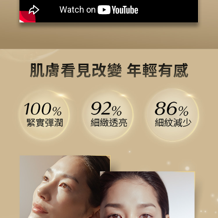
肌膚看見改變 年輕有感
緊實彈潤
細緻透亮
細紋減少