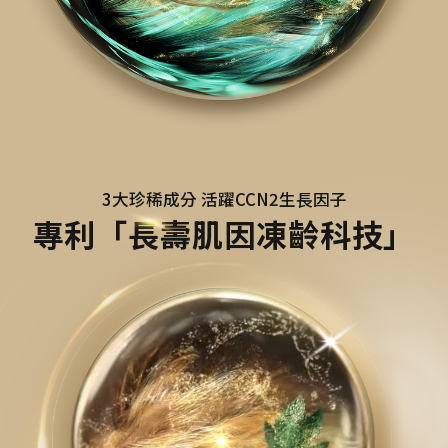
3大珍稀成分 活躍CCN2生長因子
專利「長壽肌因凍齡科技」