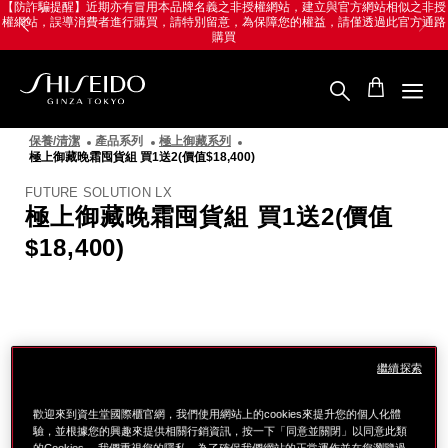
跳
Skip
【防詐騙提醒】近期亦有冒用本品牌名義之非授權網站，建立與官方網站相似之非授
權網站，誤導消費者進行購買，請特別留意，為保障您的權益，請僅透過此官方通路
至
to
購買
主
main
要
content
內
容
SHISEIDO
資
保養/清潔
產品系列
極上御藏系列
生
極上御藏晚霜囤貨組 買1送2(價值$18,400)
堂
國
FUTURE SOLUTION LX
際
極上御藏晚霜囤貨組 買1送2(價值
櫃
$18,400)
圖
像
繼續探索
歡迎來到資生堂國際櫃官網，我們使用網站上的cookies來提升您的個人化體
驗，並根據您的興趣來提供相關行銷資訊，按一下「同意並關閉」以同意此類
的Cookies。 我們重視您的隱私。為了確保我們網站的正常運作並在您瀏覽過