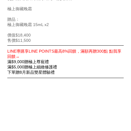
極上御藏晚霜
贈品：
極上御藏晚霜 15mL x2
價值$18,400
售價$11,500
特
LINE導購享LINE POINTS最高8%回饋，滿額再贈300點 點我享
別
回饋→
優
滿$9,000贈極上尊寵禮
惠
滿$5,000贈極上細緻修護禮
下單贈8月新品雙星體驗禮