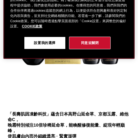
程中提供協助，我們會使用必要的cookies。在獲得您的同意後，我們與我們的
合作伙伴將透過cookies追蹤您的網上行為，以便提供符合您興趣和喜好的定制
化內容與廣告，並支持社交網絡相關的功能。若需進一步了解，請參閱我們的
Cookie政策。您可以隨時透過點擊頁面底部的「Cookie設置」來調整您的偏好
設置。
COOKIE政策
設置我的選擇
同意並關閉
細
https://www.global-
項
節
shiseido.com.tw/%E8%B3%87%E7%94%9F%E5%A0
目
「長壽肌因凍齡科技」蘊含日本高野山延命草、京都玉露、維他
%E6%A5%B5%E4%B8%8A%E5%BE%A1%E8%97%8F%
編
命C，
%E8%B2%B71%E9%80%812%28%E5%83%B9%E5%80%
號。
晚霜特別傾注10倍珍稀延命草，能喚醒修復能量、綻現年輕巔
SB000003288.html
SB000003288
峰，
使肌膚由內而外細緻透亮 · 緊實澎彈